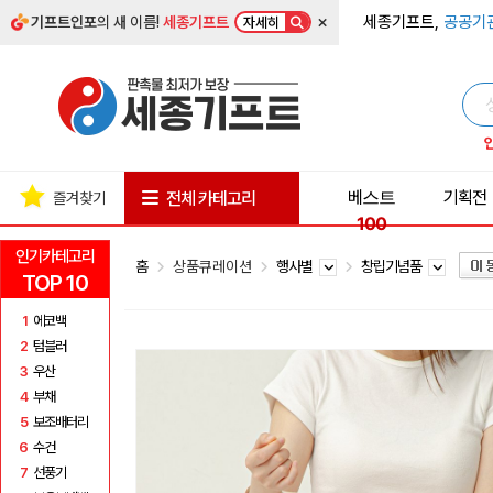
×
세종기프트,
공공기
기프트인포
의 새 이름!
세종기프트
자세히
베스트
기획전
전체 카테고리
즐겨찾기
100
인기카테고리
홈
상품큐레이션
행사별
창립기념품
TOP 10
1
에코백
2
텀블러
3
우산
4
부채
5
보조배터리
6
수건
7
선풍기