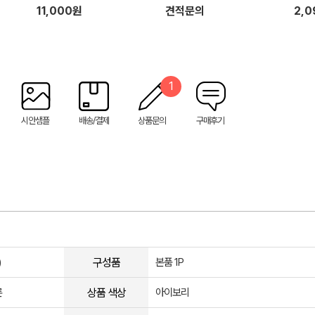
m)
11,000원
견적문의
2,
1
시안샘플
배송/결제
상품문의
구매후기
구성품
)
본품 1P
상품 색상
론
아이보리