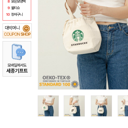
8
보온보냉백
9
물티슈
10
장바구니
대박머니
₩
COUPON
SHOP
모바일에서도
세종기프트