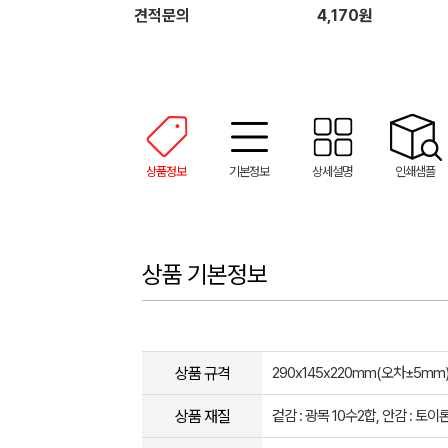
견적문의
4,170원
상품정보
기본정보
상세설명
인쇄샘플
상품 기본정보
상품 규격
290x145x220mm(오차±5mm
상품 재질
겉감 : 광목 10수2합, 안감 : 토이