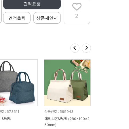
견적요청
2
견적출력
상품제안서
 : 673611
상품번호 : 595943
 보냉백
에코 보온보냉백 (280x190x2
50mm)