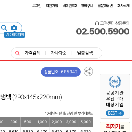
로그인
회원가입
비회원조회
장바구니
질문과답변
회사소개
고객센터 상담문의
02.500.5900
AI 이미지 검색
가격검색
가나다순
맞춤검색
685942
상품번호
공공기관
보냉백
(290x145x220mm)
우선구매
대상기업
BEST →
10개 단위 판매 / 단위: 원 부가세별도
00
300
500
1,000
2,000
3,000
5,000
최저가
를
720
6,610
6,530
6,470
6,420
6,370
6,320