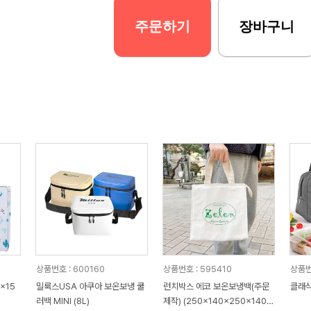
주문하기
장바구니
상품번호 : 600160
상품번호 : 595410
상품번호
x15
밀룩스USA 아쿠아 보온보냉 쿨
런치박스 에코 보온보냉백(주문
클래식
러백 MINI (8L)
제작) (250x140x250x140m