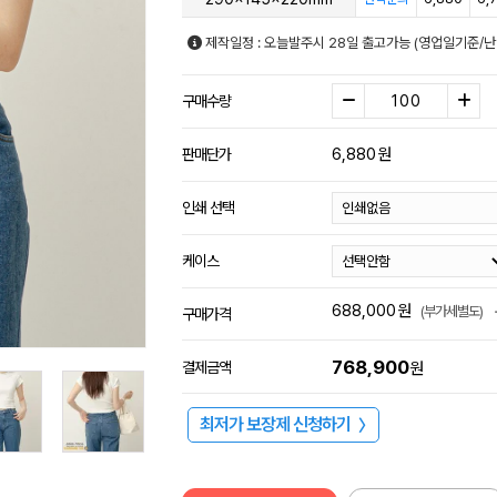
제작일정 : 오늘발주시 28일 출고가능 (영업일기준/난
구매수량
6,880
원
판매단가
인쇄 선택
케이스
688,000
원
(부가세별도)
구매가격
768,900
결제금액
원
최저가 보장제 신청하기
〉