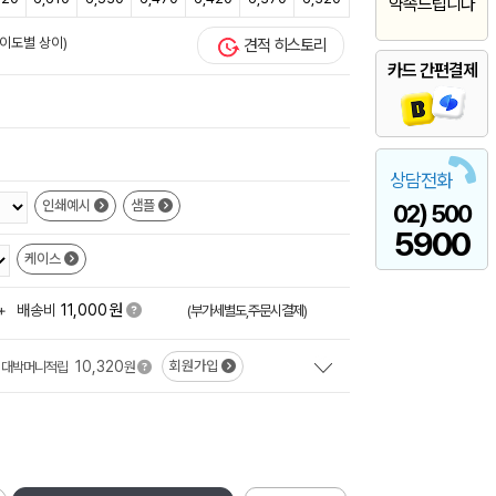
약속드립니다
이도별 상이)
견적 히스토리
카드 간편결제
상담전화
인쇄예시
샘플
02) 500
5900
케이스
원
+
배송비
11,000
(부가세별도,주문시결제)
10,320
회원가입
대박머니적립
원