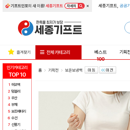
×
세종기프트,
공공기
기프트인포
의 새 이름!
세종기프트
자세히
베스트
기획
전체 카테고리
즐겨찾기
100
인기카테고리
홈
기획전
보온보냉백
TOP 10
1
에코백
2
텀블러
3
우산
4
부채
5
보조배터리
6
수건
7
선풍기