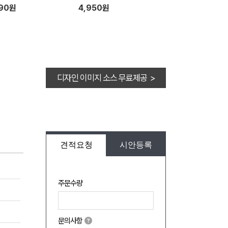
090원
4,950원
디자인 이미지 소스 무료제공 >
견적요청
시안등록
주문수량
문의사항