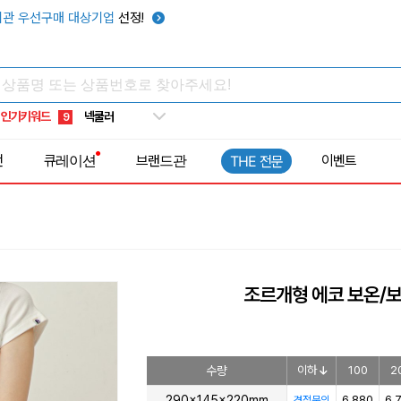
키캡
5
관 우선구매 대상기업
선정!
우산
6
텀블러
7
쿨토시
8
인기키워드
넥쿨러
9
타포린가방
10
전
큐레이션
브랜드관
이벤트
THE 전문
선풍기
1
조르개형 에코 보온/
수량
이하
100
2
290x145x220mm
6,880
6,
견적문의