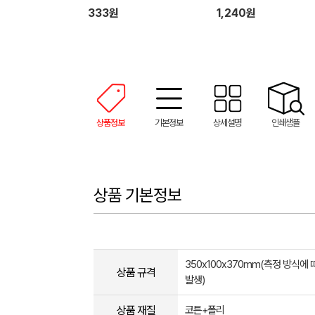
333원
1,240원
상품정보
기본정보
상세설명
인쇄샘플
상품 기본정보
350x100x370mm(측정 방식에
상품 규격
발생)
상품 재질
코튼+폴리