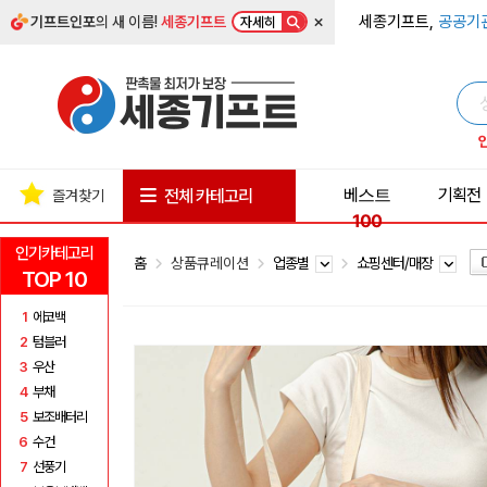
×
세종기프트,
공공기
기프트인포
의 새 이름!
세종기프트
자세히
베스트
기획전
전체 카테고리
즐겨찾기
100
인기카테고리
홈
상품큐레이션
업종별
쇼핑센터/매장
TOP 10
1
에코백
2
텀블러
3
우산
4
부채
5
보조배터리
6
수건
7
선풍기