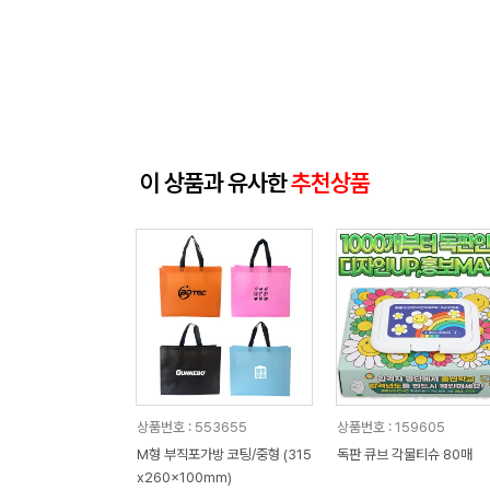
이 상품과 유사한
추천상품
상품번호 : 553655
상품번호 : 159605
M형 부직포가방 코팅/중형 (315
독판 큐브 각물티슈 80매
x260x100mm)