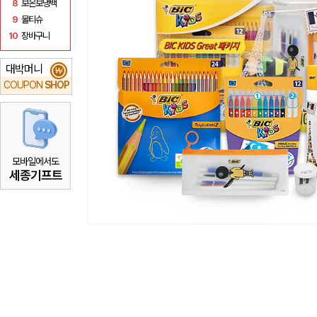
8
보온보냉백
9
물티슈
10
장바구니
대박머니
₩
COUPON
SHOP
모바일에서도
세종기프트