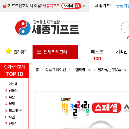
×
세종기프트,
공공기
기프트인포
의 새 이름!
세종기프트
자세히
베스트
기획전
전체 카테고리
즐겨찾기
100
인기카테고리
홈
상품큐레이션
브랜드별
필기류/문구용품
TOP 10
1
에코백
2
텀블러
3
우산
4
부채
5
보조배터리
6
수건
7
선풍기