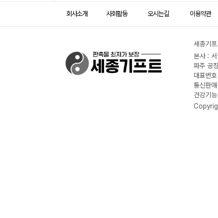
회사소개
사회활동
오시는길
이용약관
세종기프트
본사 : 
파주 공장
대표번호 :
통신판매신
건강기능식
Copyrig