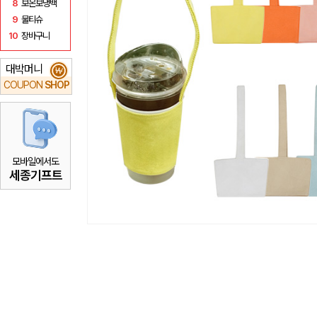
8
보온보냉백
9
물티슈
10
장바구니
대박머니
₩
COUPON
SHOP
모바일에서도
세종기프트