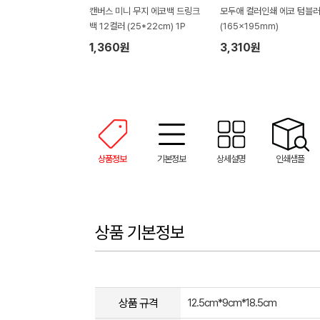
캔버스 미니 무지 에코백 드링크
모두애 컬러인쇄 에코 텀블
백 12컬러 (25*22cm) 1P
(165x195mm)
1,360원
3,310원
상품정보
기본정보
상세설명
인쇄샘플
상품 기본정보
상품 규격
12.5cm*9cm*18.5cm