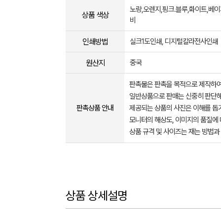
노랑,오렌지,핑크.블루,화이트,베이
상품 색상
비
인쇄방법
실크1도인쇄, 디지털칼라전사인쇄
원산지
중국
판촉물은 판촉을 목적으로 제작하여
일반상품으로 판매는 신중히 판단해
판촉상품 안내
제공되는 상품의 사진은 이해를 
모니터의 해상도, 이미지의 품질에 
상품 규격 및 사이즈는 재는 방법과
상품 상세설명