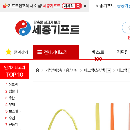
×
세종기프트,
공공기
기프트인포
의 새 이름!
세종기프트
자세히
베스트
기획전
전체 카테고리
즐겨찾기
100
인기카테고리
홈
가방/패션/미용/키링
에코백/쇼핑백
에코백
TOP 10
1
에코백
2
텀블러
3
우산
4
부채
5
보조배터리
6
수건
7
선풍기