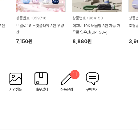
상품번호 : 859716
상품번호 : 864150
상품번
3단
브렐로 18 스윗플라워 3단 우양
에그너 10K 버클형 3단 자동 거
초경량
산
꾸로 양우산(UPF50+)
7,150원
8,880원
3,
11
시안샘플
배송/결제
상품문의
구매후기