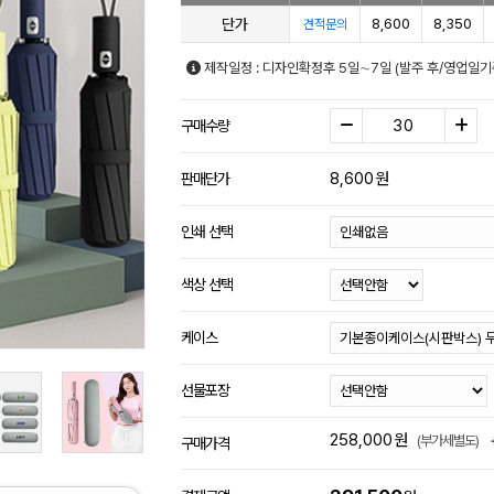
단가
8,600
8,350
견적문의
제작일정 : 디자인확정후 5일∼7일 (발주 후/영업일기
구매수량
8,600
원
판매단가
인쇄 선택
색상 선택
케이스
선물포장
258,000
원
(부가세별도)
구매가격