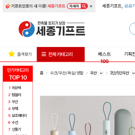
×
세종기프트,
공공기
기프트인포
의 새 이름!
세종기프트
자세히
베스트
기획
전체 카테고리
즐겨찾기
100
인기카테고리
홈
수건/우산/욕실/생활
우산
3단/5단우산
TOP 10
1
에코백
2
텀블러
3
우산
4
부채
5
보조배터리
6
수건
7
선풍기