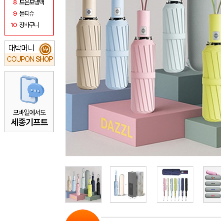
8
보온보냉백
9
물티슈
10
장바구니
대박머니
₩
COUPON
SHOP
모바일에서도
세종기프트