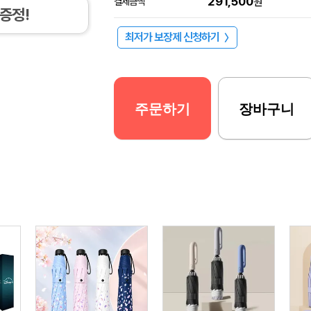
291,500
결제금액
원
증정!
최저가 보장제 신청하기
〉
주문하기
장바구니