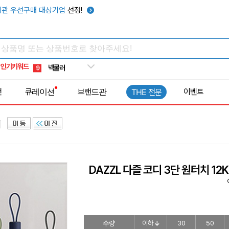
키캡
5
관 우선구매 대상기업
선정!
우산
6
텀블러
7
쿨토시
8
인기키워드
넥쿨러
9
타포린가방
10
전
큐레이션
브랜드관
이벤트
THE 전문
선풍기
1
DAZZL 다즐 코디 3단 원터치 
수량
이하
30
50