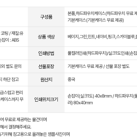
본품,하드파우치케이스(하드파우치 무료 제
구성품
기본케이스(기본케이스 무료 제공)
 코팅 / 재질:유
상품 색상
베이지,그린,민트,네이비,핑크,스카이블루,
이 : ABS
인쇄방법
풀컬러인쇄(하드파우치)/실크1도인쇄(손잡
선물포장
 이외 별도 문의
기본케이스 무료 제공 / 선물 포장 별도
원산지
 하단 참고
중국
고급스럽고 편리
손잡이(실크1도) 40x8mm / 하드파우치(
인쇄위치크기
본케이스까지 무
러) 80x40mm
여 무료로 제공하는 물건이며
해서 결정해주세요.
돕기위해 참고용으로 올려놓은 샘플사진이며