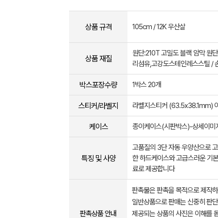
상품 규격
105cm / 12K 우산살
원단:210T 고밀도 블랙 암막 원단
상품 재질
리섬유,고강도스테인레스스틸 / 손잡
박스포장수량
1박스 20개
스티커/라벨지
라벨지스티커 (63.5x38.1mm)
케이스
종이케이스(시판박스)-상세이미지
고품질의 3단 자동 우양산으로 
특징 및 사양
한 하드케이스와 고급스러운 기
료로 제공합니다
판촉물은 판촉을 목적으로 제작하
일반상품으로 판매는 신중히 판단
판촉상품 안내
제공되는 상품의 사진은 이해를 