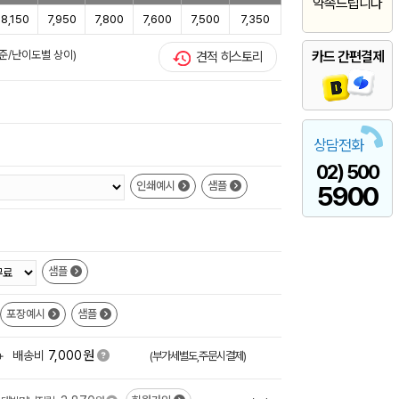
약속드립니다
8,150
7,950
7,800
7,600
7,500
7,350
준/난이도별 상이)
카드 간편결제
견적 히스토리
상담전화
02) 500
인쇄예시
샘플
5900
샘플
포장예시
샘플
원
+
배송비
7,000
(부가세별도,주문시결제)