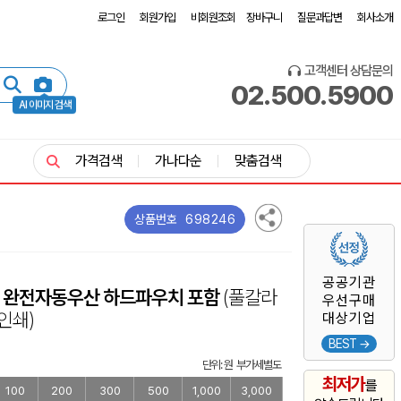
로그인
회원가입
비회원조회
장바구니
질문과답변
회사소개
고객센터 상담문의
02.500.5900
AI 이미지 검색
가격검색
가나다순
맞춤검색
698246
상품번호
공공기관
12K 완전자동우산 하드파우치 포함
(풀칼라
우선구매
인쇄)
대상기업
BEST →
단위: 원 부가세별도
최저가
를
100
200
300
500
1,000
3,000