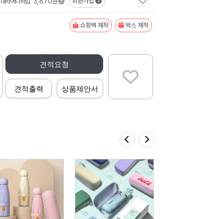
3,870
회원가입
대박머니적립
원
쇼핑백 제작
박스 제작
견적요청
견적출력
상품제안서