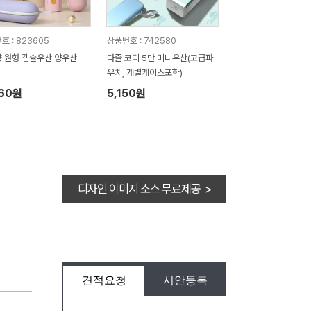
호 : 823605
상품번호 : 742580
 원형 캡슐우산 양우산
다즐 코디 5단 미니우산(고급파
우치, 개별케이스포함)
960원
5,150원
디자인 이미지 소스 무료제공 >
견적요청
시안등록