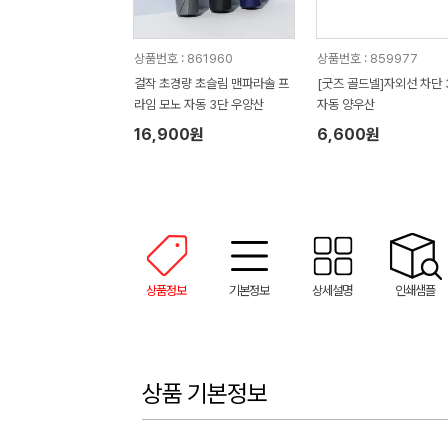
상품번호 : 861960
상품번호 : 859977
걸작 초경량 초슬림 맨파라솔 프
[굿즈 골드넬]자외선 차단 
라임 모노 자동 3단 우양산
자동 양우산
16,900원
6,600원
상품정보
기본정보
상세설명
인쇄샘플
상품 기본정보