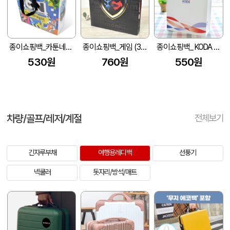
종이쇼핑백_카툰네트워크 (280x100x300mm)
종이쇼핑백_게임 (390x60x400mm)
종이쇼핑백_ KODA (270x110x360mm)
530원
760원
550원
차량/골프/레저/계절
전체보기
긴자루부채
여행용레디백
선풍기
넥쿨러
돗자리/방석/매트