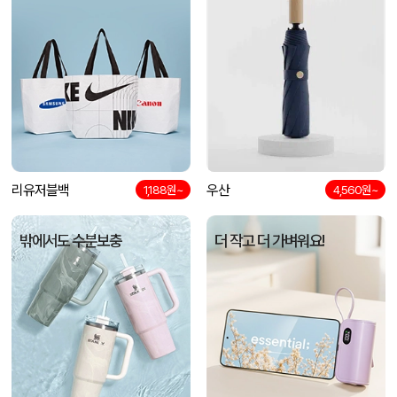
리유저블백
우산
1,188원~
4,560원~
밖에서도 수분보충
더 작고 더 가벼워요!