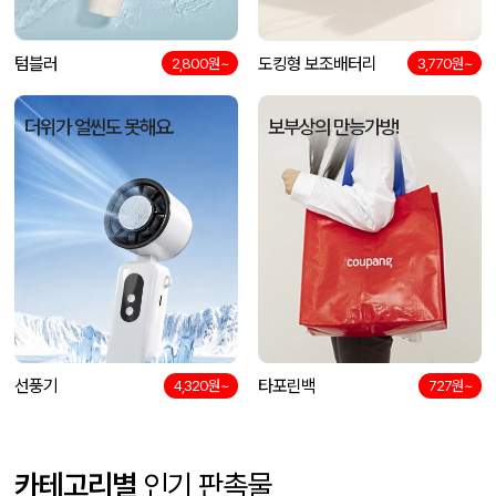
텀블러
도킹형 보조배터리
2,800원~
3,770원~
더위가 얼씬도 못해요.
보부상의 만능가방!
선풍기
타포린백
4,320원~
727원~
카테고리별
인기 판촉물