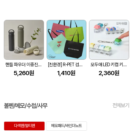
핸들 파우더 이중진공 스텐텀블러 500ml 손잡이 텀블러
[친환경] R-PET 검정내피 리유저블백 (4색/중형/170g)(450x150x400mm)
모두애 LED 키캡 키링 굿즈
5,260원
1,410원
2,360원
볼펜/메모/수첩/사무
전체보기
다색펜/멀티펜
메모패드/바인더노트