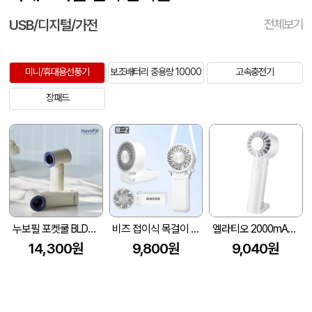
USB/디지털/가전
전체보기
미니/휴대용선풍기
보조배터리 중용량 10000
고속충전기
장패드
누보필 포켓쿨 BLDC모터 초소형 핸디선풍기 4500mAh
비즈 접이식 목걸이 펠티어 냉각 에어컨 선풍기 5000mAh
엘라티오 2000mAh 쿨링 휴대용 선풍기
14,300원
9,800원
9,040원