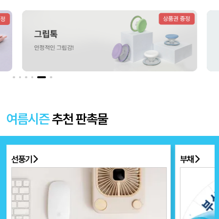
더보기 〉
여름시즌
추천 판촉물
선풍기
부채