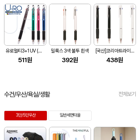
유로멀티3+1 UV (볼펜+샤프)
밀룩스 3색 불투 흰색
[국산]코리아트라이블랙&화이트니들3색볼펜 (0.7mm)
511원
392원
438원
수건/우산/욕실/생활
전체보기
3단/5단우산
일반세면타올