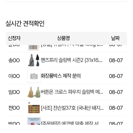
쓰리웨이 캔버스 크로스백 (330x40x380mm)
울OO
08-07
상품제안(웰컴키트제작)
이OO
08-07
실시간 견적확인
[송월] 뉴컬러무지 타월 150g 2매세트 (쇼핑백포함)
윤OO
08-07
신청자
상품명
날짜
핸즈프리 슬링백 시즌2 (31x16.5x6.5cm)
송OO
08-07
화장품박스 제작 문의
이OO
08-07
버튼온 크로스 파우치 슬링백 메신저백 Z763
임OO
08-07
[사조] 쟌슨빌37호 (국내산 돼지고기100%) / 명절 선물세트
전OO
08-07
[주문제작] 에코백 맞춤 제작 서비스
방OO
08-07
라벨 메쉬 파우치 [PH200] (230x185mm)
이OO
08-07