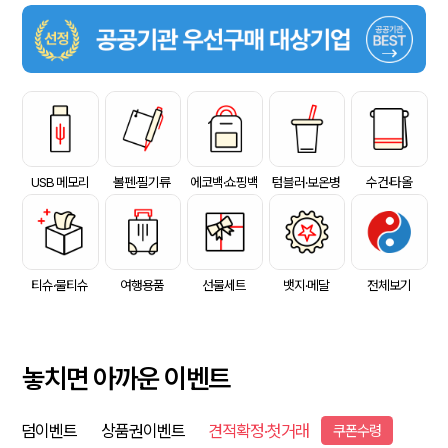
USB 메모리
볼펜·필기류
에코백·쇼핑백
텀블러·보온병
수건·타올
티슈·물티슈
여행용품
선물세트
뱃지·메달
전체보기
놓치면 아까운 이벤트
덤이벤트
상품권이벤트
견적확정·첫거래
쿠폰수령