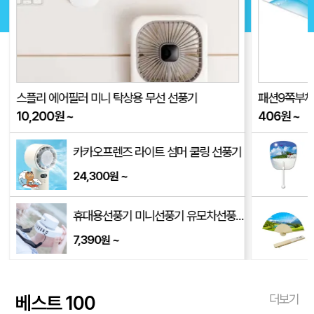
스플리 에어필러 미니 탁상용 무선 선풍기
패션9쪽부채
10,200
원
~
406
원
~
0x240mm)
카카오프렌즈 라이트 섬머 쿨링 선풍기
24,300
~
원
0mm)
휴대용선풍기 미니선풍기 유모차선풍기 가습기선풍기 넥밴드선풍기
7,390
~
원
베스트 100
더보기