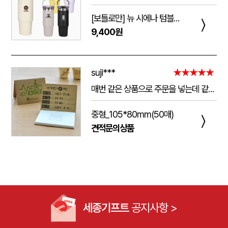
[보틀로만] 뉴 시에나 텀블러 900ml
〉
9,400원
suji***
★★★★★
매번 같은 상품으로 주문을 넣는데 같은 품질로 받을 수 있어서 좋습니다. 배송 기간도 적당히 잘오는거 같아요. 앞으로도 계속 이용할꺼 같습니다. 지금과 같은 품질로 유지해주세요!!
중형_105*80mm(50매)
〉
견적문의상품
세종기프트
공지사항 >