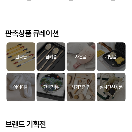
판촉상품 큐레이션
판촉물
답례품
사은품
기념품
아이디어
한국전통
사회적기업
실시간신상품
브랜드 기획전