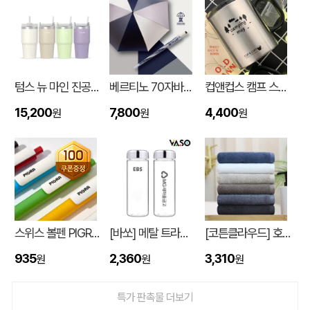
텀스 뉴 마인 진공 스텐텀블러 650ml
베르티노 70자바라파스텔암막 UV
컵앤컵스 캠프 스텐 머그 440ml
15,200
7,800
4,400
원
원
원
입체형떡메모_(도자기레인보우)
이OO
08-08
스위스 볼펜 PIGRA P03 피그라 볼펜
[바쏘] 메탈 트라이탄 보틀 500ml
[코튼클라우드] 호텔수건 170g 1P (자수,나염)
스탠다드 에코백 (350x100x370mm)
이OO
08-07
935
2,360
3,310
원
원
원
[친환경인증] R-PET 고밀도 리유저블백 (검정내피/170g)(S~XL)
정OO
08-07
특가 판촉물 더보기