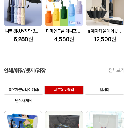
니트 8K UV차단 3단 완자동 양우산
더마인드풀 미니포켓 UV차단 암막 파스텔 우양산 색상 10종
뉴에이커 올데이 UV차단 8K 3단 거꾸로 자동 양우산 고리 손잡이
6,280원
4,580원
12,500원
인쇄/휘장/뱃지/업장
전체보기
리유저블백(나이키백)
세로형 쇼핑백
앞치마
단상자 제작