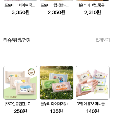
포토머그 화이트 국산 340ml
포토머그컵-(핸드칼라자동차)
11온스머그컵_좋은생각
3,350원
2,350원
2,310원
티슈/위생/건강
전체보기
[FSC인증원단] 교회전도 3종 생분해 물티슈 (10매/15매/20매)
물누리 다이아3종 (무광) 물티슈 10매/15매/20매
꼬맹이 홍보 미니물티슈 10매
258원
135원
140원