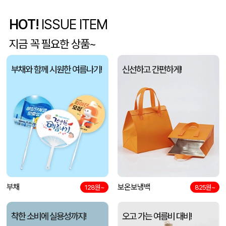
HOT!
ISSUE ITEM
5단 6K 솔리드 스퀘어 파우치 UV 양우산
유OO
08-07
지금 꼭 필요한 상품~
사각니들펜(0.7)
이OO
08-07
부채와 함께 시원한 여름나기!
신선하고 간편하게!
브리온 아이스큐브 2세대 여름 아이스 넥밴드 쿨러
채OO
08-07
[26년 설]CJ 스마트초이스 L호
전OO
08-07
접이식 장바구니 포켓가방 3종 1P
김OO
08-07
[주문제작] 에코백 맞춤 제작 서비스
담OO
08-07
반달팬시자루부채(원형) (150Ø,160Ø,170Ø,180Ø,190Ø)
부채
보온보냉백
노OO
08-07
128원~
825원~
원형 팬시 (2컬러) 부채 (150∅~190∅)
노OO
08-07
착한 소비에 실용성까지!
오고 가는 여름비 대비!