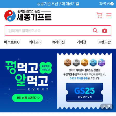
공공기관 우선구매 대상기업
확인하기
검색어를 입력해주세요.
베스트100
카테고리
큐레이션
기획전
브랜드관
6
/
8