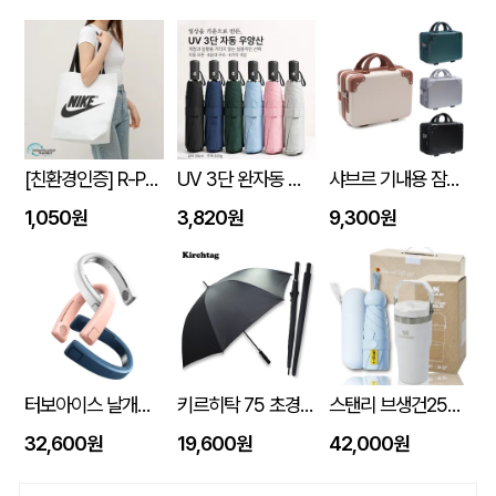
[친환경인증] R-PET 고밀도 리유저블백 (검정내피/170g)(S~XL)
UV 3단 완자동 양우산
샤브르 기내용 잠금장치 있는여행용 보조 캐리어 레디백
1,050원
3,820원
9,300원
터보아이스 날개없는 넥쿨러 4000mAh
키르히탁 75 초경량 올카본 UV 암막우산
스탠리 브생건250호(스탠리 아이스플로우 플립591ml+5단 6K UV암막양우산 파우치포함)
32,600원
19,600원
42,000원