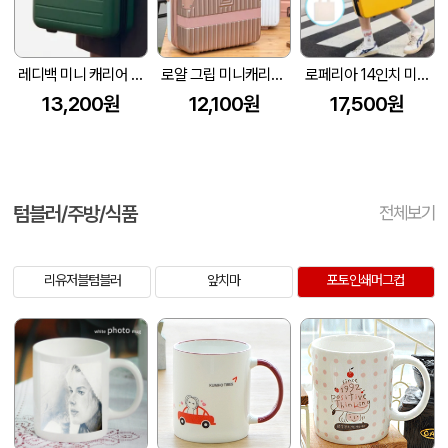
레디백 미니 캐리어 16인치 330*260*170mm
로얄 그립 미니캐리어 [14인치/16인치]
로페리아 14인치 미니 레디백(암호설정가능) (무지에코백 포함)(300x140x260mm)
13,200원
12,100원
17,500원
텀블러/주방/식품
전체보기
리유저블텀블러
앞치마
포토인쇄머그컵