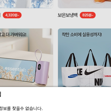
기
보온보냉백
4,320원~
825원~
작고 더 가벼워요!
착한 소비에 실용성까지!
림
 보조배터리
리유저블백
3,010원~
1,188원~
정보를 찾을수 없습니다.