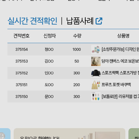
375160
민OO
300
에코백재발주
375158
이OO
500
실시간 견적확인
|
납품사례
375157
김OO
50
견적번호
신청자
수량
상품명
375156
데OO
1010
375154
정OO
1000
담아 캔버스 에코 보온
375153
김OO
50
375152
민OO
300
프루츠 포켓 바쿠백
375151
도OO
200
[보틀로만] 리유저블 컵 3
375150
문OO
300
375149
조OO
85
폴리고무밴드담요 (100*
375148
신OO
50
375147
김OO
70
온 맘으로 환영합니다!
함