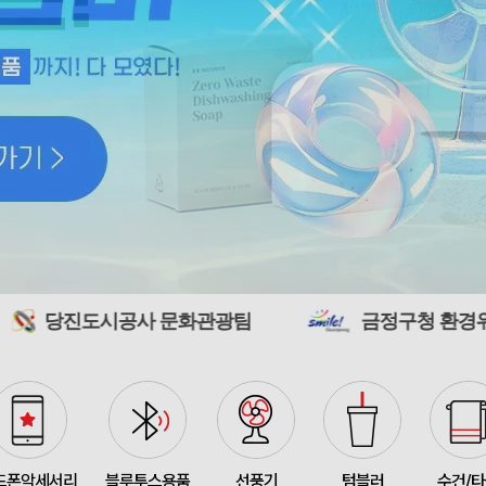
모두애 LED 키캡 키링 
375145
여OO
230
[주문제작] 에코백 맞춤
375144
KOO
1
375143
선OO
500
공사 문화관광팀
금정구청 환경위생과
미니형 미니고급형 부직
375141
한OO
1000
375140
이OO
5000
375164
신OO
500
375161
김OO
50
드폰악세서리
블루투스용품
선풍기
텀블러
수건/