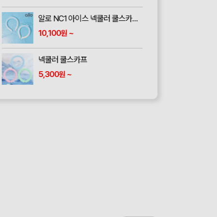
알로 NC1 아이스 넥쿨러 쿨스카프 냉각 얼음 머플러 목도리
10,100
~
원
넥쿨러 쿨스카프
5,300
~
원