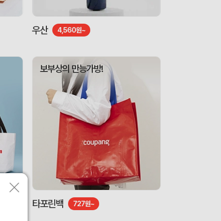
우산
4,560원~
보부상의 만능가방!
타포린백
727원~