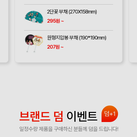
2단꽃 부채 (270X158mm)
295
~
원
원형지압봉 부채 (190*190mm)
207
~
원
브랜드 덤
이벤트
덤+1
일정수량 제품을 구매하신 분들께 덤을 드립니다!