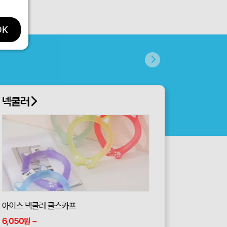
OK
넥쿨러
아이스 넥쿨러 쿨스카프
6,050
~
원