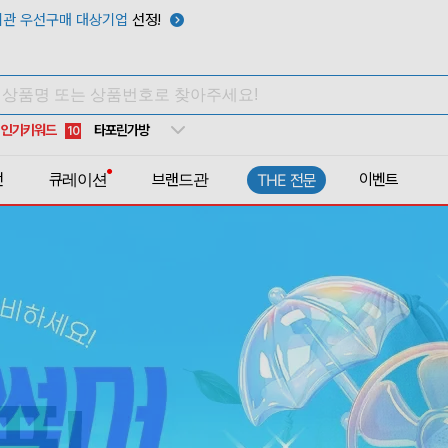
텀블러
7
관 우선구매 대상기업
선정!
쿨토시
8
넥쿨러
9
타포린가방
10
인기키워드
선풍기
1
전
큐레이션
브랜드관
이벤트
THE 전문