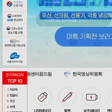
원센터꿈드림
한국영상위원회
당진도시
인기카테고리
TOP 10
1
에코백
2
텀블러
3
우산
4
부채
USB메모리
볼펜
보조배터리
핸