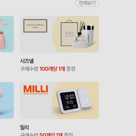
전체보기
시즈넬
구매수량
100개당 1개
증정
밀리
구매수량
50개당 1개
증정