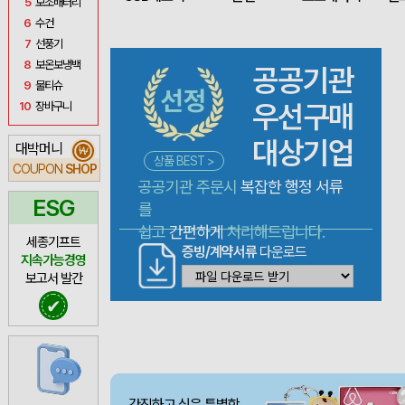
5
보조배터리
6
수건
7
선풍기
8
보온보냉백
공공기관
9
물티슈
우선구매
10
장바구니
대상기업
대박머니
₩
상품 BEST >
COUPON
SHOP
공공기관 주문시
복잡한 행정 서류
ESG
를
쉽고
간편하게
처리해드립니다.
세종기프트
증빙/계약서류
다운로드
지속가능경영
보고서 발간
✔
간직하고 싶은 특별함