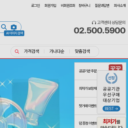
로그인
회원가입
비회원조회
장바구니
질문과답변
회사소개
고객센터 상담문의
02.500.5900
AI 이미지 검색
가격검색
가나다순
맞춤검색
공공기관 주문
최저가 보장제
공공기관
우선구매
대상기업
첫거래 이벤트
BEST →
최저가
를
덤 증정 이벤트
약속드립니다