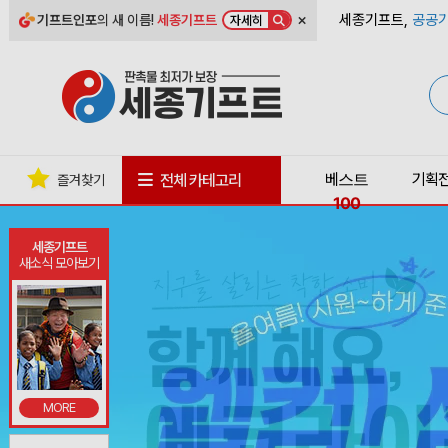
×
세종기프트,
공공기
기프트인포
의 새 이름!
세종기프트
자세히
베스트
기획
전체 카테고리
즐겨찾기
100
세종기프트
새소식 모아보기
MORE