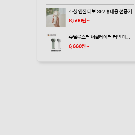
소싱 엔진 터보 SE2 휴대용 선풍기
8,500
~
원
슈틸루스터 써큘레이터 터빈 미니 휴대용 선풍기 ST-SF100
6,660
~
원