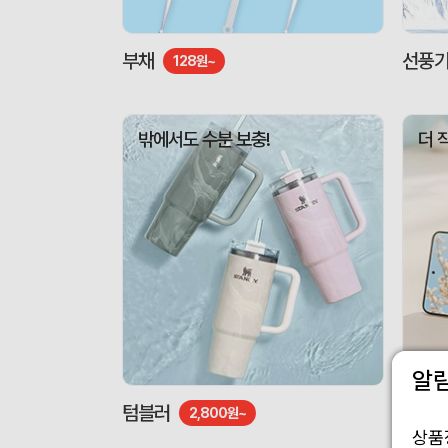
부채
선풍
128원~
밖에서도 수분 보충!
더 
알
텀블러
도킹형
2,800원~
상품