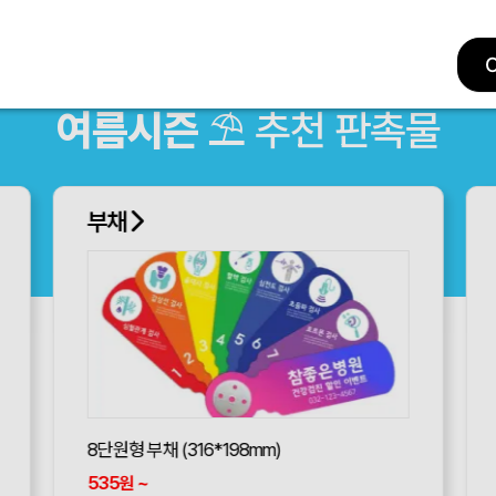
여름시즌
⛱ 추천 판촉물
부채
8단원형 부채 (316*198mm)
535
~
원