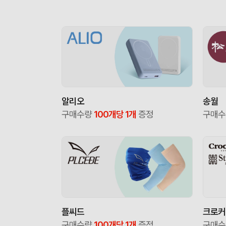
알리오
송월
구매수량
100개당 1개
증정
구매
플씨드
크로커
구매수량
100개당 1개
증정
구매