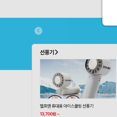
선풍기
헬프맨 휴대용 아이스쿨링 선풍기
13,700
~
원