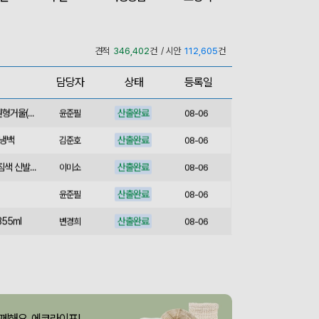
산출완료
M형 부직포가방 코팅/대형 (420x320x100mm)
이미소
08-06
산출완료
서민석
08-06
견적
346,402
건 / 시안
112,605
건
산출완료
루티네 데일리 모던 보온보냉백 도시락가방
김준호
08-06
담당자
상태
등록일
산출완료
종이쇼핑백_멜리사 (250x130x320mm)
이미소
08-06
산출완료
[소량주문가능] 디자인 원형거울(칼라) (70파이/75파이)
윤준필
08-06
보냉백
산출완료
김준호
08-06
산출완료
스포츠백팩 스포츠가방 짐색 신발주머니
이미소
08-06
산출완료
윤준필
08-06
55ml
산출완료
변경희
08-06
산출완료
아웃도어 기능성 볼캡 야구모자 CL-C1
이성원
08-06
75cm)
산출중
김보경
08-06
산출완료
[프롬네이쳐] 친환경 커피가루 우디 핸들 텀블러 750ml
이성원
08-06
께해요, 에코라이프!