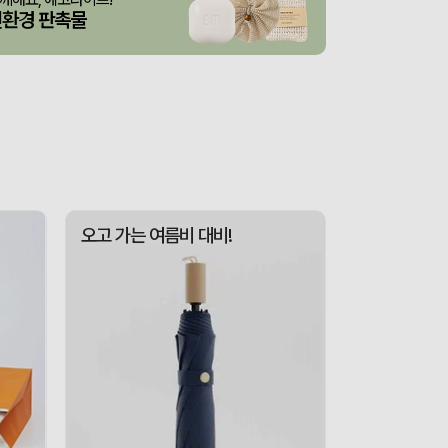
산출완료
스탠다드 에코백 (350x100x370mm)
이하영
08-06
친환경 판촉물
굿즈
산출완료
이미소
08-06
 제작 서비스
산출중
김현민
08-06
산출완료
망고스토리지 카드형 USB메모리 (4GB~128GB)
최영찬
08-06
포가방
산출완료
이정원
08-06
산출중
자바 제트라인베이비 (0.38mm)(자바공식인증대리점)
박명연
08-06
오고 가는 여름비 대비!
산출완료
대형 타포린가방 긴 손잡이 숄더가능(11color) (420x400x250mm)
이미소
08-06
접수중
버브 3LU-01 파우치 6K 암막코팅 미니 양우산
이성원
08-06
산출완료
M형 부직포가방 코팅/대형 (420x320x100mm)
이미소
08-06
산출완료
서민석
08-06
산출완료
루티네 데일리 모던 보온보냉백 도시락가방
김준호
08-06