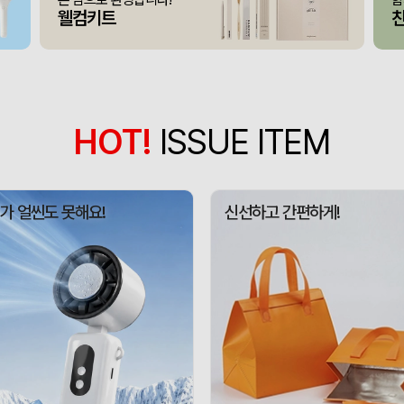
375146
아OO
100
웰컴키트
모두애 LED 키캡 키링 
375145
여OO
230
[주문제작] 에코백 맞춤
375144
KOO
1
375143
선OO
500
HOT!
ISSUE ITEM
미니형 미니고급형 부직
375141
한OO
1000
375140
이OO
5000
가 얼씬도 못해요!
신선하고 간편하게!
375164
신OO
500
375161
김OO
50
375160
민OO
300
에코백재발주
375158
이OO
500
375157
김OO
50