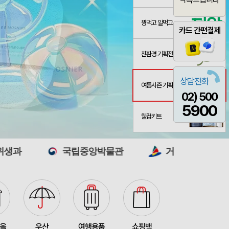
꿩먹고 알먹고
카드 간편결제
친환경 기획전
상담전화
여름시즌 기획전
02) 500
굿즈
산출완료
이미소
08-06
5900
 제작 서비스
산출중
김현민
08-06
웰컴키트
산출완료
망고스토리지 카드형 USB메모리 (4GB~128GB)
최영찬
08-06
국립중앙박물관
거제해양관광개발공사
포가방
산출완료
이정원
08-06
산출중
자바 제트라인베이비 (0.38mm)(자바공식인증대리점)
박명연
08-06
산출완료
대형 타포린가방 긴 손잡이 숄더가능(11color) (420x400x250mm)
이미소
08-06
접수중
버브 3LU-01 파우치 6K 암막코팅 미니 양우산
이성원
08-06
타올
우산
여행용품
쇼핑백