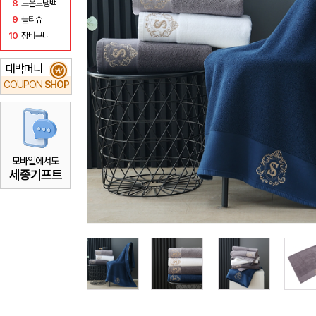
8
보온보냉백
9
물티슈
10
장바구니
대박머니
₩
COUPON
SHOP
모바일에서도
세종기프트