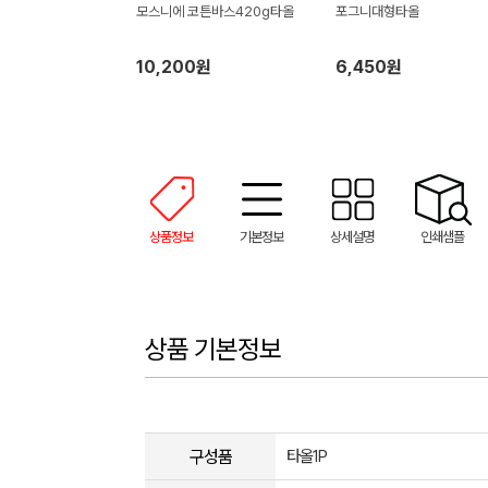
모스니에 코튼바스420g타올
포그니대형타올
10,200원
6,450원
상품정보
기본정보
상세설명
인쇄샘플
상품 기본정보
구성품
타올1P