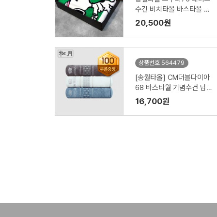
수건 비치타올 바스타올 선
물세트(비치1+테니스공 2)
20,500원
상품번호 564479
[송월타올] CM더블다이아
68 바스타월 기념수건 답례
품
16,700원