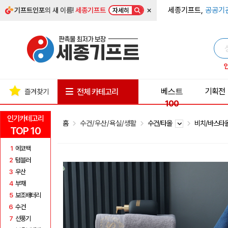
×
세종기프트,
공공기
기프트인포
의 새 이름!
세종기프트
자세히
베스트
기획전
전체 카테고리
즐겨찾기
100
인기카테고리
홈
수건/우산/욕실/생활
수건/타올
비치/바스타
TOP 10
1
에코백
2
텀블러
3
우산
4
부채
5
보조배터리
6
수건
7
선풍기