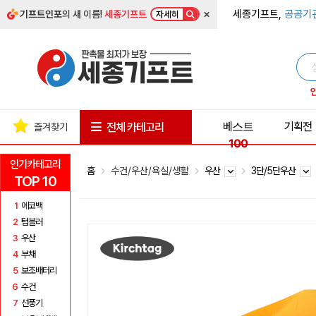
×
세종기프트,
공공기
기프트인포
의 새 이름!
세종기프트
자세히
베스트
기획전
전체 카테고리
즐겨찾기
100
인기카테고리
홈
수건/우산/욕실/생활
우산
3단/5단우산
TOP 10
1
에코백
2
텀블러
3
우산
4
부채
5
보조배터리
6
수건
7
선풍기