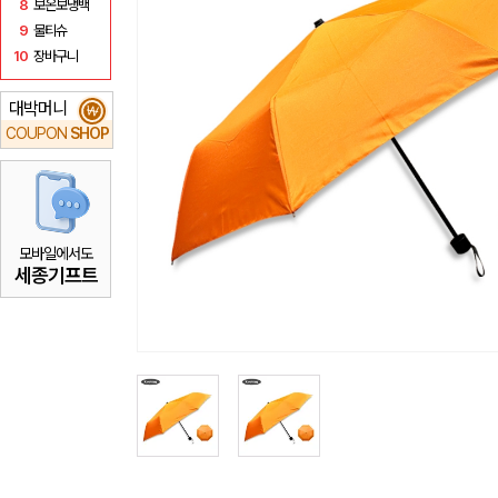
8
보온보냉백
9
물티슈
10
장바구니
대박머니
₩
COUPON
SHOP
모바일에서도
세종기프트