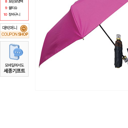
8
보온보냉백
9
물티슈
10
장바구니
대박머니
₩
COUPON
SHOP
모바일에서도
세종기프트