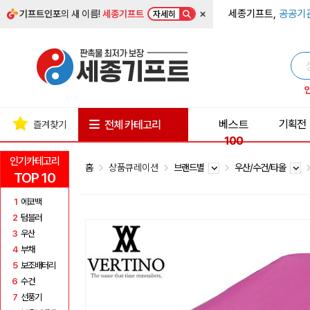
×
세종기프트,
공공기
기프트인포
의 새 이름!
세종기프트
자세히
베스트
기획전
전체 카테고리
즐겨찾기
100
인기카테고리
홈
상품큐레이션
브랜드별
우산/수건/타올
TOP 10
1
에코백
2
텀블러
3
우산
4
부채
5
보조배터리
6
수건
7
선풍기