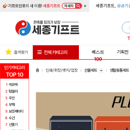
×
세종기프트,
공공기
기프트인포
의 새 이름!
세종기프트
자세히
베스트
기획전
전체 카테고리
즐겨찾기
100
인기카테고리
홈
인쇄/휘장/뱃지/업장
선물세트
생활용품세
TOP 10
1
에코백
2
텀블러
3
우산
4
부채
5
보조배터리
6
수건
7
선풍기