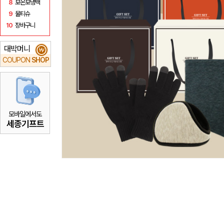
8
보온보냉백
9
물티슈
10
장바구니
대박머니
₩
COUPON
SHOP
모바일에서도
세종기프트