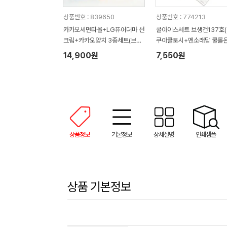
상품번호 : 839650
상품번호 : 774213
카카오세면타올+LG퓨어더마 선
쿨아이스세트 브생건137호
크림+카카오양치 3종세트(브생
쿠아쿨토시+멘소래담 쿨롤온
건 손잡이박스)
사지로션+쿨아이스타올)
14,900원
7,550원
상품정보
기본정보
상세설명
인쇄샘플
상품 기본정보