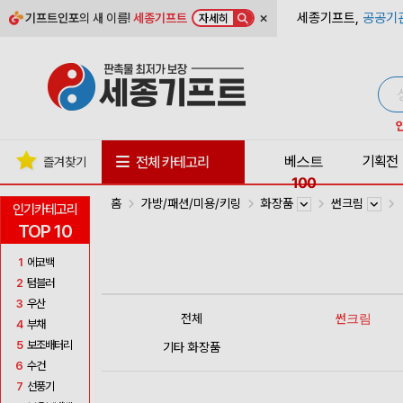
×
세종기프트,
공공기
기프트인포
의 새 이름!
세종기프트
자세히
베스트
기획전
전체 카테고리
즐겨찾기
100
홈
가방/패션/미용/키링
화장품
썬크림
인기카테고리
TOP 10
1
에코백
2
텀블러
3
우산
전체
썬크림
4
부채
5
보조배터리
기타 화장품
6
수건
7
선풍기