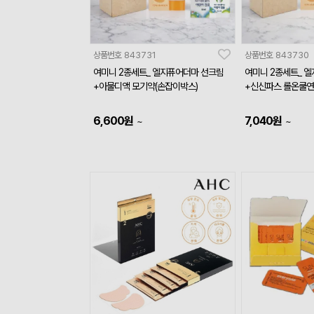
상품번호
843731
상품번호
843730
여미니 2종세트_ 엘지퓨어더마 선크림
여미니 2종세트_ 
+아물디액 모기약(손잡이박스)
+신신파스 롤온쿨연
6,600
원
7,040
원
~
~