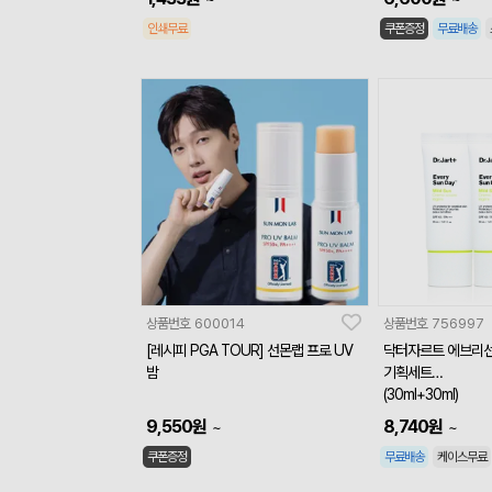
인쇄무료
쿠폰증정
무료배송
상품번호
600014
상품번호
756997
[레시피 PGA TOUR] 선몬랩 프로 UV
닥터자르트 에브리선
밤
기획세트
(30ml+30ml)
9,550
원
8,740
원
~
~
쿠폰증정
무료배송
케이스무료