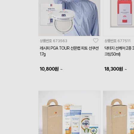
상품번호
673563
상품번호
677511
레시피 PGA TOUR 선몬랩 피토 선쿠션
닥터지 선케어 2종 
17g
크림50ml)
10,800
원
18,300
원
~
~