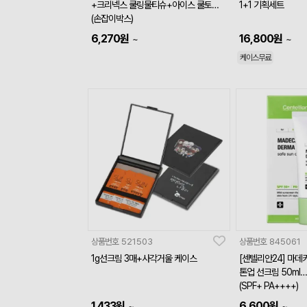
+크리넥스 쿨링물티슈+아이스 쿨토시
1+1 기획세트
(손잡이박스)
6,270
원
16,800
원
~
~
케이스무료
상품번호
521503
상품번호
845061
1g선크림 3매+사각거울 케이스
[센텔리안24] 마데
톤업 선크림 50ml
(SPF+ PA++++)
1,433
원
6,600
원
~
~