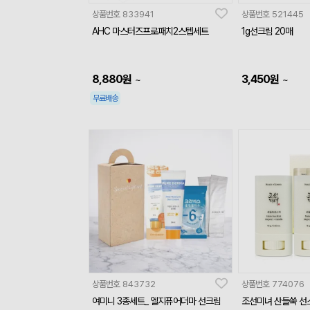
상품번호
833941
상품번호
521445
AHC 마스터즈프로패치2스텝세트
1g선크림 20매
8,880
원
3,450
원
~
~
무료배송
상품번호
843732
상품번호
774076
여미니 3종세트_ 엘지퓨어더마 선크림
조선미녀 산들쑥 선스틱