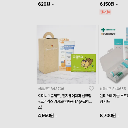
620
원
6,150
원
~
~
칼라인쇄
상품번호
843736
상품번호
840655
여미니 2종세트_ 엘지퓨어더마 선크림
덴티스테 가글 스프
+크리넥스 카카오여행용티슈(손잡이박
림 세트
스)
4,950
원
8,700
원
~
~