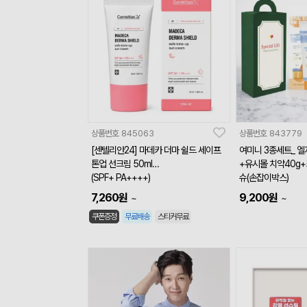
상품번호
845063
상품번호
843779
[센텔리안24] 마데카 더마 쉴드 세이프
여미니 3종세트_ 
톤업 선크림 50ml
+유시몰 치약40g
(SPF+ PA++++)
슈(손잡이박스)
7,260
원
9,200
원
~
~
쿠폰증정
무료배송
스티커무료