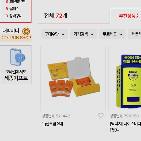
8
보온보냉백
9
물티슈
전체
72
개
추천상품순
10
장바구니
대박머니
₩
구매수량
가격검색
무료제공
제품
COUPON
SHOP
모바일에서도
세종기프트
상품번호
521442
상품번호
798358
1g선크림 3매
[닥터지] 나이스버디 
F50+