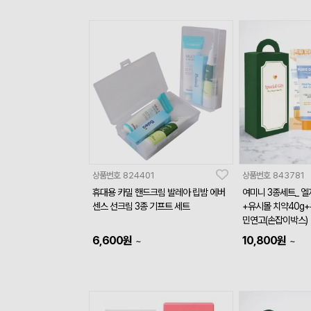
상품번호
824401
상품번호
843781
휴대용 카밀 핸드크림 발레아 립밤 에버
여미니 3종세트_ 
센스 선크림 3종 기프트 세트
+유시몰 치약40g
민연고(손잡이박스)
6,600
원
10,800
원
~
~