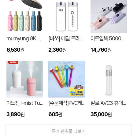
mumyung 8K 암막 베이스 완전자동 3단 양우산
[바쏘] 메탈 트라이탄 보틀 500ml
아트일렉 5000mAh 도킹형 보조 배터리
6,530
2,360
14,760
원
원
원
스탠다드 에코백 (350x100x370mm)
이OO
08-07
이노젠 I-mist Tumbler 미니가습기 420ml
[주문제작]PVC캐릭터 디오네캔디볼펜(2D)
알로 AVC3 휴대용 3in1 에어건 핸디 차량용 무선청소기
[친환경인증] R-PET 고밀도 리유저블백 (검정내피/170g)(S~XL)
정OO
08-07
3,890
605
35,000
원
원
원
쓰리웨이 캔버스 크로스백 (330x40x380mm)
울OO
08-07
특가 판촉물 더보기