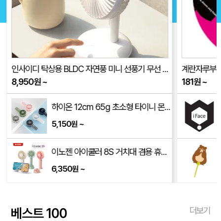
인사이디 탁상용 BLDC 자연풍 미니 선풍기 무선 저소음 스탠드 선풍기 ISF-100
계란자루부채(
8,950
원
~
181
원
~
하이온 12cm 65g 초소형 타이니 몬스터 휴대용 선풍기 H14
5,150
~
원
이노젠 아이쿨러 8S 거치대 겸용 휴대용 선풍기 INOZEN i-cooler 8S
6,350
~
원
베스트 100
더보기