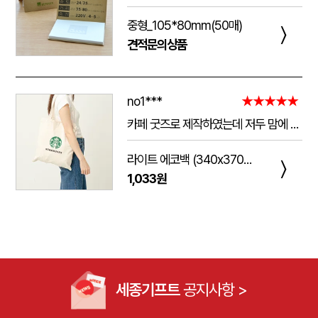
중형_105*80mm(50매)
〉
견적문의상품
no1***
★★★★★
카페 굿즈로 제작하였는데 저두 맘에 들고 손님들도 맘에 들어하세요. 저두 매일 들고 다니는데 탄탄해서 좋아요.가격도 맘에 들어서 벌써 3번째 주문했어요.진행 과정에 있어서도 상담 직원분들 세심하고 친절하세요.
라이트 에코백 (340x370mm)
〉
1,033원
세종기프트
공지사항 >