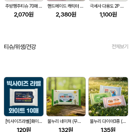
주방행주티슈 70매 베이킹소다함
핸드메이드 캐릭터 타월 행주 베어 레빗 2p 세트 (케이스포함)
극세사 다용도 2P 행주 세트
2,070원
2,380원
1,100원
티슈/위생/건강
전체보기
[빅사이즈라벨]화이트 물티슈 10매 (145*90mm)
물누리 네이쳐 (무광) 물티슈 10매/15매/20매
물누리 다이아3종 (무광) 물티슈 10매/15매/20매
120원
132원
135원