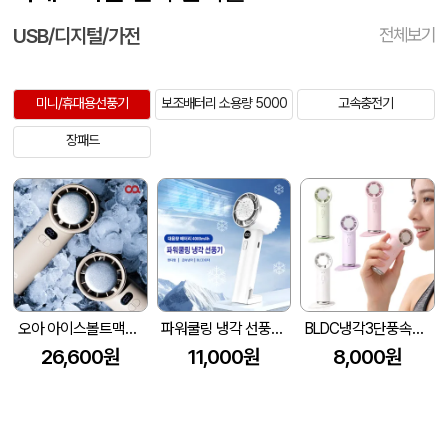
USB/디지털/가전
전체보기
미니/휴대용선풍기
보조배터리 소용량 5000
고속충전기
장패드
오아 아이스볼트맥스 휴대용 미니 핸디 냉각 손 선풍기
파워쿨링 냉각 선풍기-C타입충전
BLDC냉각3단풍속울트라미니선풍기
26,600원
11,000원
8,000원