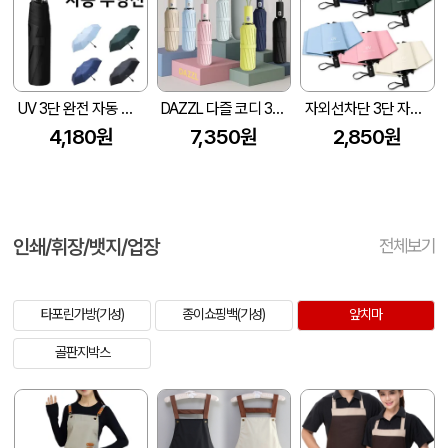
UV 3단 완전 자동 우양산
DAZZL 다즐 코디 3단 원터치 12K 완전자동우산 하드파우치 포함 (풀칼라인쇄)
자외선차단 3단 자동 암막 양우산
4,180원
7,350원
2,850원
인쇄/휘장/뱃지/업장
전체보기
타포린가방(기성)
종이쇼핑백(기성)
앞치마
골판지박스