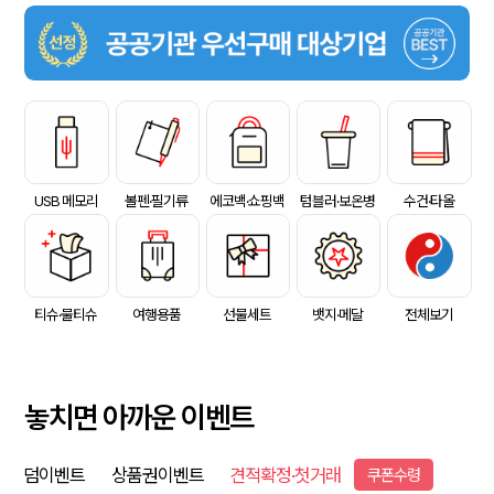
USB 메모리
볼펜·필기류
에코백·쇼핑백
텀블러·보온병
수건·타올
티슈·물티슈
여행용품
선물세트
뱃지·메달
전체보기
놓치면 아까운 이벤트
덤이벤트
상품권이벤트
견적확정·첫거래
쿠폰수령