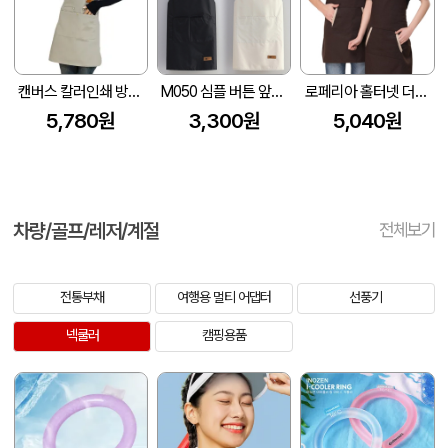
캔버스 칼러인쇄 방수 바리스타 앞치마 Z117
M050 심플 버튼 앞치마, 미용실 애견 미술학원 카페 바리스타 업소용 방수앞치마
로페리아 홀터넷 더블포켓 앞치마
5,780원
3,300원
5,040원
차량/골프/레저/계절
전체보기
전통부채
여행용 멀티 어댑터
선풍기
넥쿨러
캠핑용품