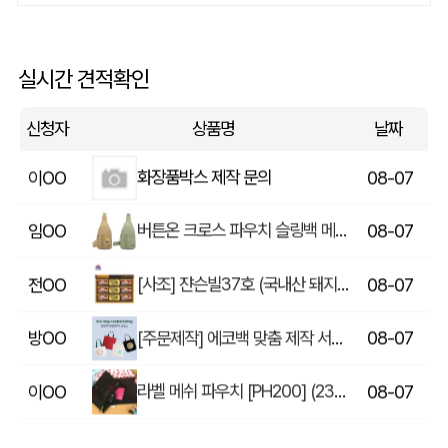
상품제안(웰컴키트제작)
이OO
08-07
[송월] 뉴컬러무지 타월 150g 2매세트 (쇼핑백포함)
윤OO
08-07
실시간 견적확인
핸즈프리 슬링백 시즌2 (31x16.5x6.5cm)
송OO
08-07
신청자
상품명
날짜
화장품박스 제작 문의
이OO
08-07
버튼온 크로스 파우치 슬링백 메신저백 Z763
임OO
08-07
[사조] 쟌슨빌37호 (국내산 돼지고기100%) / 명절 선물세트
전OO
08-07
[주문제작] 에코백 맞춤 제작 서비스
방OO
08-07
라벨 메쉬 파우치 [PH200] (230x185mm)
이OO
08-07
5단 6K 솔리드 스퀘어 파우치 UV 양우산
유OO
08-07