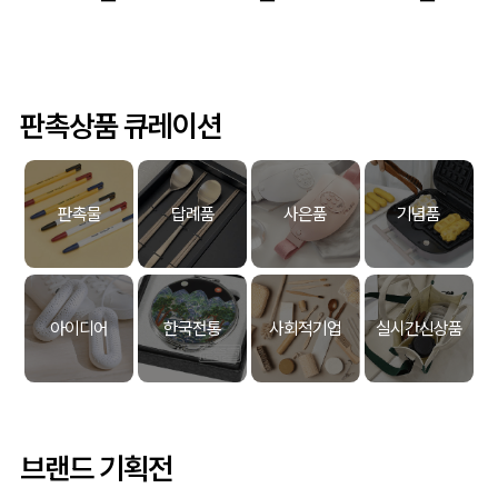
판촉상품 큐레이션
판촉물
답례품
사은품
기념품
아이디어
한국전통
사회적기업
실시간신상품
브랜드 기획전