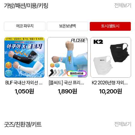
가방/패션/미용/키링
전체보기
에코 파우치
보온보냉백
토시/쿨토시
BLIF 국내산 자외선 차단 블리프 아쿠아X쿨토시
[플씨드] 국산 프리미엄 전사 쿨토시 PK2/풀컬러
K2 2026년형 자외선차단 냉감 쿨 기능성 쿨마스크 여름 쿨핏 마스크
1,050원
1,890원
10,200원
굿즈/친환경/키트
전체보기