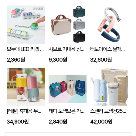
모두애 LED 키캡 키링 굿즈
샤브르 기내용 잠금장치 있는여행용 보조 캐리어 레디백
터보아이스 날개없는 넥쿨러 4000mAh
2,360원
9,300원
32,600원
[테팔] 휴대용 무선 믹서기 라이트믹스 (노랑/민트) 색상선택
테디 보냉보온 가방 10L (270x170x350mm)
스탠리 브생건250호(스탠리 아이스플로우 플립591ml+5단 6K UV암막양우산 파우치포함)
34,900원
2,840원
42,000원