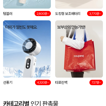
텀블러
도킹형 보조배터리
2,800원~
3,770원~
더위가 얼씬도 못해요.
보부상의 만능가방!
선풍기
타포린백
4,320원~
727원~
카테고리별
인기 판촉물