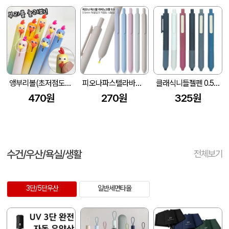
앵부리볼(초저점도심)
피오나파스텔라바노크펜
클래식니들젤펜 0.5mm
470원
270원
325원
수건/우산/욕실/생활
전체보기
3단/5단우산
일반세면타올