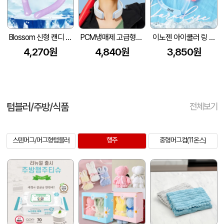
Blossom 신형 캔디 컬러 아이스 넥쿨러 1P
PCM냉매제 고급형 넥쿨러 쿨넥밴드 아이스스카프 개별박스케이스포장 / 인쇄제작가능
이노젠 아이쿨러 링 아이스 넥쿨러 INOZEN i-cooler RING
4,270원
4,840원
3,850원
텀블러/주방/식품
전체보기
스텐머그/머그형텀블러
행주
중형머그컵(11온스)