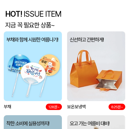
HOT!
ISSUE ITEM
사각니들펜(0.7)
이OO
08-07
지금 꼭 필요한 상품~
브리온 아이스큐브 2세대 여름 아이스 넥밴드 쿨러
채OO
08-07
부채와 함께 시원한 여름나기!
신선하고 간편하게!
[26년 설]CJ 스마트초이스 L호
전OO
08-07
접이식 장바구니 포켓가방 3종 1P
김OO
08-07
[주문제작] 에코백 맞춤 제작 서비스
담OO
08-07
반달팬시자루부채(원형) (150Ø,160Ø,170Ø,180Ø,190Ø)
노OO
08-07
원형 팬시 (2컬러) 부채 (150∅~190∅)
노OO
08-07
부채
보온보냉백
128원~
825원~
원형 로고긴팬시 (백색자루) 부채
노OO
08-07
착한 소비에 실용성까지!
오고 가는 여름비 대비!