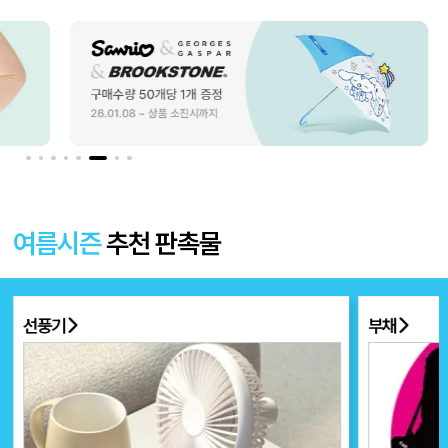
여름시즌
추천 판촉물
선풍기
부채