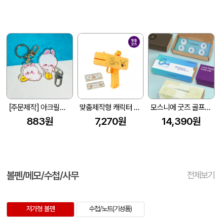
[주문제작] 아크릴키링 자유형 1p
맞춤제작형 캐릭터 돈다발 머니건
모스니에 굿즈 골프공 5구
883원
7,270원
14,390원
볼펜/메모/수첩/사무
전체보기
저가형 볼펜
수첩/노트(기성품)