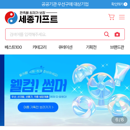
공공기관 우선구매 대상기업
확인하기
검색어를 입력해주세요.
베스트100
카테고리
큐레이션
기획전
브랜드관
6
/
8