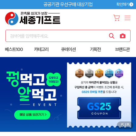
공공기관 우선구매 대상기업
확인하기
검색어를 입력해주세요.
베스트100
카테고리
큐레이션
기획전
브랜드관
6
/
8