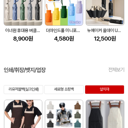
이너원 휴대용 버클형 10K 3단 자동 양우산 (UPF 50+)
더마인드풀 미니포켓 UV차단 암막 파스텔 우양산 색상 10종
뉴에이커 올데이 UV차단 8K 3단 거꾸로 자동 양우산 고리 손잡이
8,900원
4,580원
12,500원
인쇄/휘장/뱃지/업장
전체보기
리유저블백(실크인쇄)
세로형 쇼핑백
앞치마