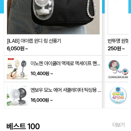
[iLAB] 아이랩 윈디 링 선풍기
반투명 원형
6,050
원
~
250
원
~
이노젠 아이쿨러 맥제로 맥세이프 핸즈프리 미니선풍기
10,400
~
원
00mm)
엔보우 모노 에어 셔큘레이터 탁상용 무선선풍기
16,000
~
원
베스트 100
더보기