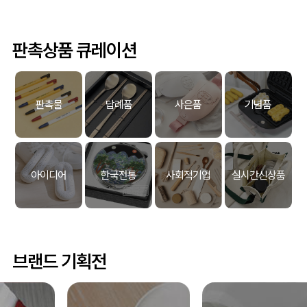
판촉상품 큐레이션
판촉물
답례품
사은품
기념품
아이디어
한국전통
사회적기업
실시간신상품
브랜드 기획전