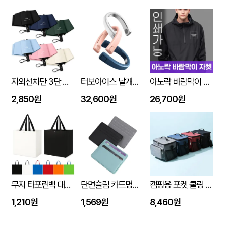
자외선차단 3단 자동 암막 양우산
터보아이스 날개없는 넥쿨러 4000mAh
아노락 바람막이 자켓 주문제작 전사인쇄
2,850원
32,600원
26,700원
무지 타포린백 대형 (42x40x23) 타포린가방 시장가방 보조가방 // 인쇄제작가능
단면슬림 카드명함지갑
캠핑용 포켓 쿨링 300D PEVA 보냉 쿨링 방수백
1,210원
1,569원
8,460원