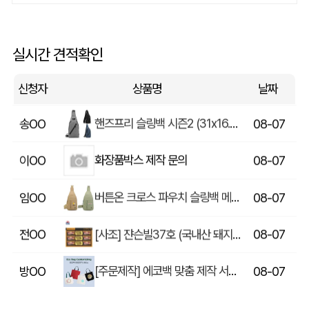
쓰리웨이 캔버스 크로스백 (330x40x380mm)
울OO
08-07
상품제안(웰컴키트제작)
이OO
08-07
실시간 견적확인
[송월] 뉴컬러무지 타월 150g 2매세트 (쇼핑백포함)
윤OO
08-07
신청자
상품명
날짜
핸즈프리 슬링백 시즌2 (31x16.5x6.5cm)
송OO
08-07
화장품박스 제작 문의
이OO
08-07
버튼온 크로스 파우치 슬링백 메신저백 Z763
임OO
08-07
[사조] 쟌슨빌37호 (국내산 돼지고기100%) / 명절 선물세트
전OO
08-07
[주문제작] 에코백 맞춤 제작 서비스
방OO
08-07
라벨 메쉬 파우치 [PH200] (230x185mm)
이OO
08-07