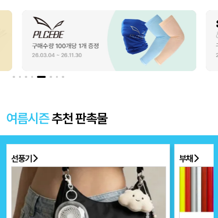
여름시즌
추천 판촉물
선풍기
부채