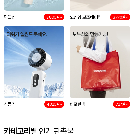
텀블러
도킹형 보조배터리
2,800원~
3,770원~
더위가 얼씬도 못해요.
보부상의 만능가방!
선풍기
타포린백
4,320원~
727원~
카테고리별
인기 판촉물