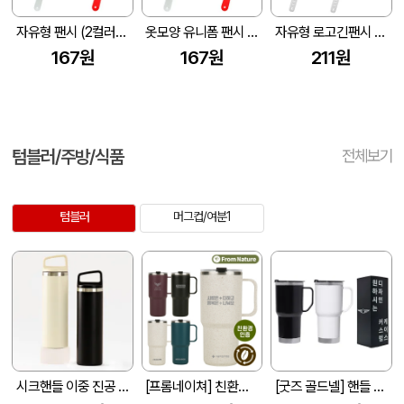
자유형 팬시 (2컬러) 부채 150&#8709;~190&#8709; (손잡이110mm)
옷모양 유니폼 팬시 (2컬러) 부채 150&#8709;~190&#8709; (손잡이110mm)
자유형 로고긴팬시 (백색자루) 부채 (190*190mm)
167원
167원
211원
텀블러/주방/식품
전체보기
텀블러
머그컵/여분1
시크핸들 이중 진공 텀블러 500ml
[프롬네이쳐] 친환경 커피가루 우디 핸들 텀블러 750ml
[굿즈 골드넬] 핸들 스텐 텀블러 600ml