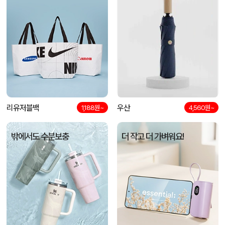
리유저블백
우산
1,188원~
4,560원~
밖에서도 수분보충
더 작고 더 가벼워요!