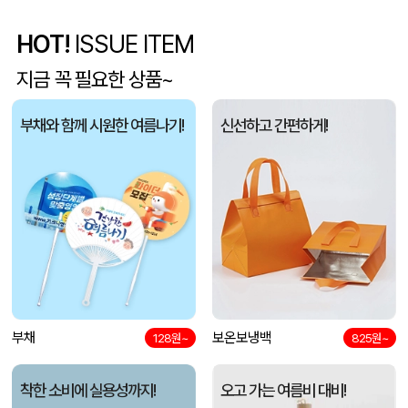
HOT!
ISSUE ITEM
5단 6K 솔리드 스퀘어 파우치 UV 양우산
유OO
08-07
지금 꼭 필요한 상품~
사각니들펜(0.7)
이OO
08-07
부채와 함께 시원한 여름나기!
신선하고 간편하게!
브리온 아이스큐브 2세대 여름 아이스 넥밴드 쿨러
채OO
08-07
[26년 추석]CJ 스마트초이스 L호
전OO
08-07
접이식 장바구니 포켓가방 3종 1P
김OO
08-07
[주문제작] 에코백 맞춤 제작 서비스
담OO
08-07
반달팬시자루부채(원형) (150Ø,160Ø,170Ø,180Ø,190Ø)
부채
보온보냉백
노OO
08-07
128원~
825원~
원형 팬시 (2컬러) 부채 (150∅~190∅)
노OO
08-07
착한 소비에 실용성까지!
오고 가는 여름비 대비!