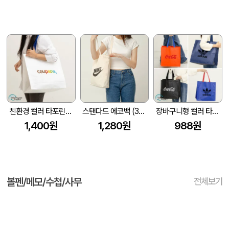
친환경 컬러 타포린백 특대형(2색) (중량 140g±5)(530x300x380mm)
스탠다드 에코백 (350x100x370mm)
장바구니형 컬러 타포린백 대형(4색) (중량 140g±5)(400x250x400mm)
1,400원
1,280원
988원
볼펜/메모/수첩/사무
전체보기