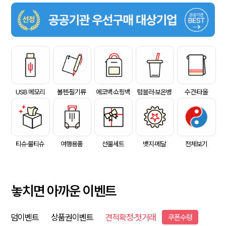
USB 메모리
볼펜·필기류
에코백·쇼핑백
텀블러·보온병
수건·타올
티슈·물티슈
여행용품
선물세트
뱃지·메달
전체보기
놓치면 아까운 이벤트
덤이벤트
상품권이벤트
견적확정·첫거래
쿠폰수령