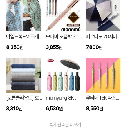
마일드똑딱이극세사담요
모나미 오클락 3+1멀티펜 (0.5) (모나미공식협력업체)
베르티노 70자바라파스텔암막 UV
8,250
3,855
7,800
원
원
원
입체형떡메모_(도자기레인보우)
이OO
08-08
[코튼클라우드] 호텔수건 170g 1P (자수,나염)
mumyung 8K 암막 베이스 완전자동 3단 양우산
루티네 16k 파스텔 자동 장우산
스탠다드 에코백 (350x100x370mm)
이OO
08-07
3,310
6,530
8,550
원
원
원
[친환경인증] R-PET 고밀도 리유저블백 (검정내피/170g)(S~XL)
정OO
08-07
특가 판촉물 더보기