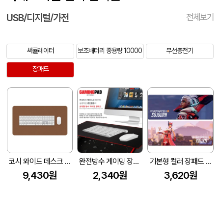
USB/디지털/가전
전체보기
써큘레이터
보조배터리 중용량 10000
무선충전기
장패드
코시 와이드 데스크 매트
완전방수 게이밍 장패드 (780x300x5mm)
기본형 컬러 장패드 780x300 3T
9,430원
2,340원
3,620원