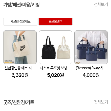
가방/패션/미용/키링
전체보기
세로형 선물세트
보온보냉백
친환경인증 에코 지퍼 보온/보냉백 (250x145x250x145mm)
더스트 투포켓 보냉가방
(Blossom) 3way 사각 스냅버튼 보온보냉백 1P
6,320원
5,020원
4,000원
굿즈/친환경/키트
전체보기