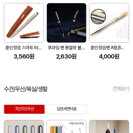
훈민정음 스마트 터치볼펜 (140*9.5mm)
프라임 펜 몽블랑 볼펜+리필심 금장볼펜 은장볼펜 고급볼펜 볼펜인쇄
훈민정음펜 A형,B형 (금장/은장) (141*12mm/135*11mm)
3,560원
2,630원
4,000원
수건/우산/욕실/생활
전체보기
3단/5단우산
일반세면타올