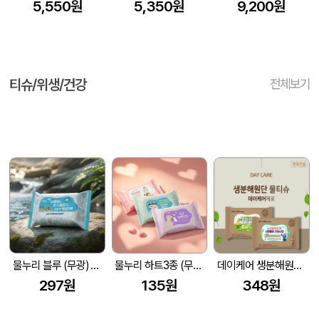
5,550원
5,350원
9,200원
티슈/위생/건강
전체보기
물누리 블루 (무광) 물티슈 25매/30매/35매
물누리 하트3종 (무광) 물티슈 10매/15매/20매
데이케어 생분해원단 제로 물티슈 15매 홍보.전도.판촉용 추천
297원
135원
348원