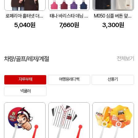
로페리아 홀터넷 더블포켓 앞치마
태나 바리스타 데님 앞치마
M050 심플 버튼 앞치마, 미용실 애견 미술학원 카페 바리스타 업소용 방수앞치마
5,040원
7,660원
3,300원
차량/골프/레저/계절
전체보기
자루부채
여행용레디백
선풍기
넥쿨러