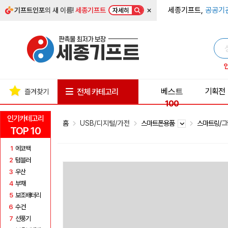
×
세종기프트,
공공기
기프트인포
의 새 이름!
세종기프트
자세히
베스트
기획전
전체 카테고리
즐겨찾기
100
인기카테고리
홈
USB/디지털/가전
스마트폰용품
스마트링/
TOP 10
1
에코백
2
텀블러
3
우산
4
부채
5
보조배터리
6
수건
7
선풍기