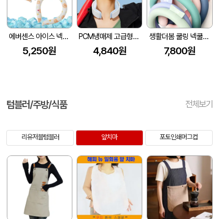
에버센스 아이스 넥쿨러 캐릭터
PCM냉매제 고급형 넥쿨러 쿨넥밴드 아이스스카프 개별박스케이스포장 / 인쇄제작가능
생활더봄 쿨링 넥쿨러 스카프 6color
5,250원
4,840원
7,800원
텀블러/주방/식품
전체보기
리유저블텀블러
앞치마
포토인쇄머그컵