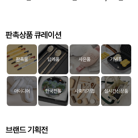
판촉상품 큐레이션
판촉물
답례품
사은품
기념품
아이디어
한국전통
사회적기업
실시간신상품
브랜드 기획전