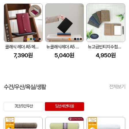
클래식 레더 A5 메모패드 날개형 (215*160mm) (고급선물용 자석케이스 포함)
뉴클래식레더 A5 메모패드-기본형
뉴고급빈티지수첩메모패드
7,390원
5,040원
4,950원
수건/우산/욕실/생활
전체보기
3단/5단우산
일반세면타올