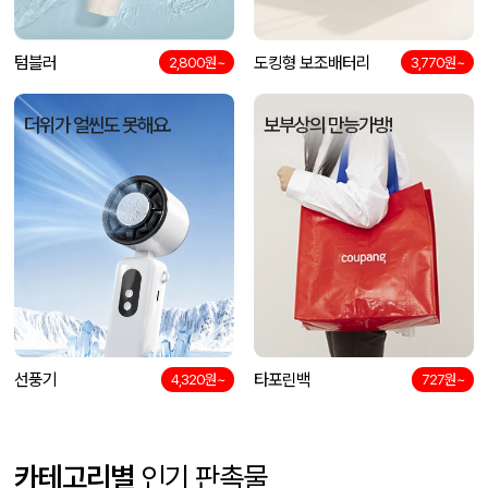
텀블러
도킹형 보조배터리
2,800원~
3,770원~
더위가 얼씬도 못해요.
보부상의 만능가방!
선풍기
타포린백
4,320원~
727원~
카테고리별
인기 판촉물