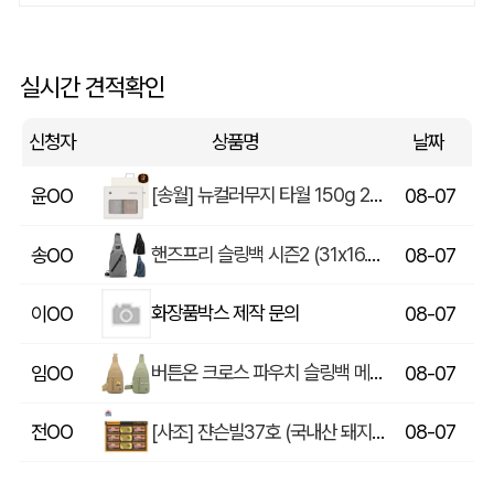
쓰리웨이 캔버스 크로스백 (330x40x380mm)
울OO
08-07
실시간 견적확인
상품제안(웰컴키트제작)
이OO
08-07
신청자
상품명
날짜
[송월] 뉴컬러무지 타월 150g 2매세트 (쇼핑백포함)
윤OO
08-07
핸즈프리 슬링백 시즌2 (31x16.5x6.5cm)
송OO
08-07
화장품박스 제작 문의
이OO
08-07
버튼온 크로스 파우치 슬링백 메신저백 Z763
임OO
08-07
[사조] 쟌슨빌37호 (국내산 돼지고기100%) / 명절 선물세트
전OO
08-07
[주문제작] 에코백 맞춤 제작 서비스
방OO
08-07