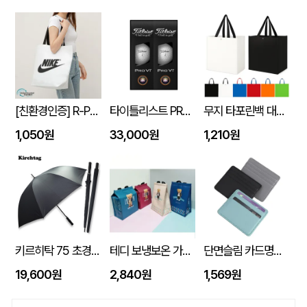
[친환경인증] R-PET 고밀도 리유저블백 (검정내피/170g)(S~XL)
타이틀리스트 PRO V1 6구세트 (45X95X135mm)
무지 타포린백 대형 (42x40x23) 타포린가방 시장가방 보조가방 // 인쇄제작가능
1,050원
33,000원
1,210원
키르히탁 75 초경량 올카본 UV 암막우산
테디 보냉보온 가방 10L (270x170x350mm)
단면슬림 카드명함지갑
19,600원
2,840원
1,569원