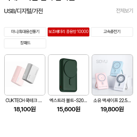
USB/디지털/가전
전체보기
미니/휴대용선풍기
보조배터리 중용량 10000
고속충전기
장패드
CUKTECH 쿡테크 미니 포켓 보조배터리 10000mAh 30W
엑스트라 볼트-S20 고속무선충전 보조배터리 10,000mAh
소유 맥세이프 22.5W 고속무선충전 보조배터리 10,000mAh (풀컬러인쇄)
18,100원
15,600원
19,800원