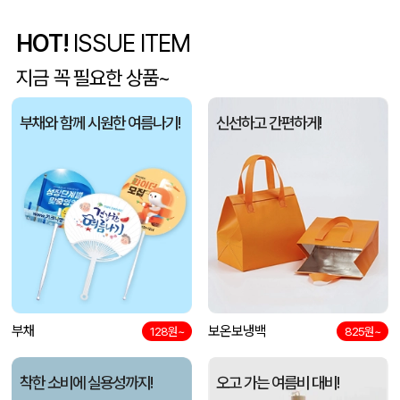
라벨 메쉬 파우치 [PH200] (230x185mm)
이OO
08-07
HOT!
ISSUE ITEM
5단 6K 솔리드 스퀘어 파우치 UV 양우산
유OO
08-07
지금 꼭 필요한 상품~
사각니들펜(0.7)
이OO
08-07
부채와 함께 시원한 여름나기!
신선하고 간편하게!
브리온 아이스큐브 2세대 여름 아이스 넥밴드 쿨러
채OO
08-07
[26년 설]CJ 스마트초이스 L호
전OO
08-07
접이식 장바구니 포켓가방 3종 1P
김OO
08-07
[주문제작] 에코백 맞춤 제작 서비스
담OO
08-07
부채
보온보냉백
128원~
825원~
반달팬시자루부채(원형) (150Ø,160Ø,170Ø,180Ø,190Ø)
노OO
08-07
착한 소비에 실용성까지!
오고 가는 여름비 대비!
원형 팬시 (2컬러) 부채 (150∅~190∅)
노OO
08-07