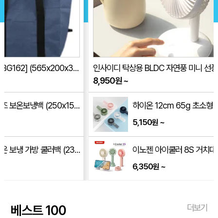
인사이디 탁상용 BLDC 자연풍 미니 선풍기 무선 저소음 스탠드 선풍기 ISF-100
계란자루부채(
8,950
원
~
181
원
~
하이온 12cm 65g 초소형 타이니 몬스터 휴대용 선풍기 H14
5,150
~
원
이노젠 아이쿨러 8S 거치대 겸용 휴대용 선풍기 INOZEN i-cooler 8S
6,350
~
원
베스트 100
더보기