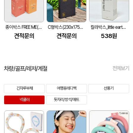
종이박스 FREE ME(62*49*93mm)
C형박스(230x175x35mm)
칼라박스_little earth (45*45*124mm)
견적문의
견적문의
538원
차량/골프/레저/계절
전체보기
긴자루부채
여행용레디백
선풍기
넥쿨러
돗자리/방석/매트