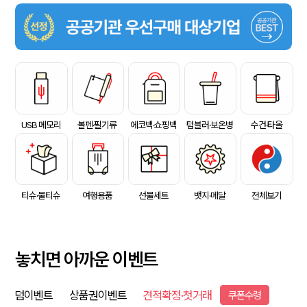
USB 메모리
볼펜·필기류
에코백·쇼핑백
텀블러·보온병
수건·타올
티슈·물티슈
여행용품
선물세트
뱃지·메달
전체보기
놓치면 아까운 이벤트
덤이벤트
상품권이벤트
견적확정·첫거래
쿠폰수령