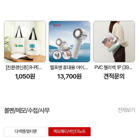
[친환경인증] R-PET 고밀도 리유저블백 (검정내피/170g)(S~XL)
헬프맨 휴대용 아이스쿨링 선풍기
PVC 젤리백 1P (390x300mm)
1,050원
13,700원
견적문의
볼펜/메모/수첩/사무
전체보기
다색펜/멀티펜
메모패드/바인더노트