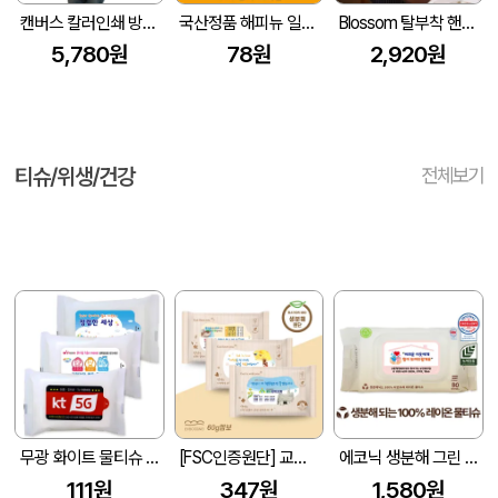
캔버스 칼러인쇄 방수 바리스타 앞치마 Z117
국산정품 해피뉴 일회용 앞치마 무지 흰색 스페셜
Blossom 탈부착 핸드타월 스트라이프 앞치마 1P
5,780원
78원
2,920원
티슈/위생/건강
전체보기
무광 화이트 물티슈 (10매/15매/20매) (150*90mm)
[FSC인증원단] 교회전도 3종 생분해 물티슈 10매(엠보싱)
에코닉 생분해 그린 캡형 60g 엠보싱 (80매)
111원
347원
1,580원