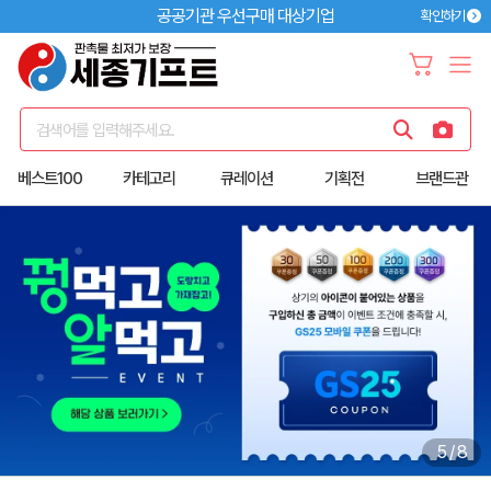
공공기관 우선구매 대상기업
확인하기
검색어를 입력해주세요.
베스트100
카테고리
큐레이션
기획전
브랜드관
5
/
8