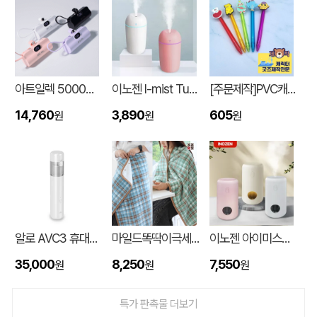
아트일렉 5000mAh 도킹형 보조 배터리
이노젠 I-mist Tumbler 미니가습기 420ml
[주문제작]PVC캐릭터 디오네캔디볼펜(2D)
14,760
3,890
605
원
원
원
입체형떡메모_(도자기레인보우)
이OO
08-08
알로 AVC3 휴대용 3in1 에어건 핸디 차량용 무선청소기
마일드똑딱이극세사담요
이노젠 아이미스트 에어 무드등 휴대용 무선가습기
스탠다드 에코백 (350x100x370mm)
이OO
08-07
35,000
8,250
7,550
원
원
원
[친환경인증] R-PET 고밀도 리유저블백 (검정내피/170g)(S~XL)
정OO
08-07
특가 판촉물 더보기