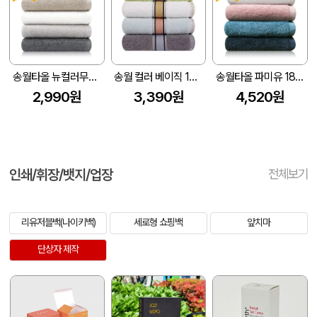
송월타올 뉴컬러무지 150g (30수/40*80cm)
송월 컬러 베이직 130g 1p
송월타올 파미유 180g (40수/40*80cm)
2,990원
3,390원
4,520원
인쇄/휘장/뱃지/업장
전체보기
리유저블백(나이키백)
세로형 쇼핑백
앞치마
단상자 제작