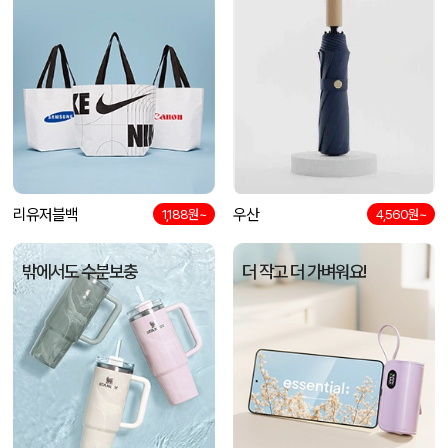
리유저블백
우산
1,188원~
4,560원~
밖에서도 수분보충
더 작고 더 가벼워요!