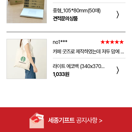
중형_105*80mm(50매)
〉
견적문의상품
no1***
★★★★★
카페 굿즈로 제작하였는데 저두 맘에 들고 손님들도 맘에 들어하세요. 저두 매일 들고 다니는데 탄탄해서 좋아요.가격도 맘에 들어서 벌써 3번째 주문했어요.진행 과정에 있어서도 상담 직원분들 세심하고 친절하세요.
라이트 에코백 (340x370mm)
〉
1,033원
세종기프트
공지사항 >