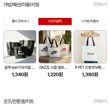
가방/패션/미용/키링
전체보기
폴리 장바구니
리유저블백
스카프/머플러
블랙 rpet 리유저블 가방 (소, 중, 대)
DAZZL 다즐 엘로 리유저블백1P -블랙라미네이트 안감- (S/M/L)
R-PET 친환경 M형 리유저블백 (450x150x400mm)
1,340원
1,220원
1,380원
굿즈/친환경/키트
전체보기