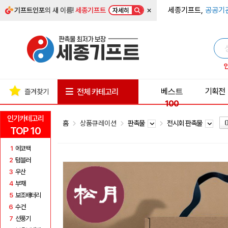
×
세종기프트,
공공기
기프트인포
의 새 이름!
세종기프트
자세히
베스트
기획전
전체 카테고리
즐겨찾기
100
인기카테고리
홈
상품큐레이션
판촉물
전시회 판촉물
TOP 10
1
에코백
2
텀블러
3
우산
4
부채
5
보조배터리
6
수건
7
선풍기