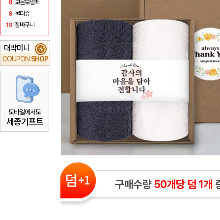
8
보온보냉백
9
물티슈
10
장바구니
대박머니
₩
COUPON
SHOP
모바일에서도
세종기프트
구매수량
50개당 덤 1개