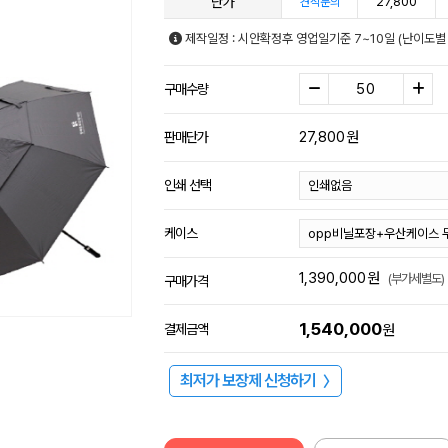
단가
27,800
견적문의
제작일정 : 시안확정후 영업일기준 7~10일 (난이도별
구매수량
27,800
원
판매단가
인쇄 선택
케이스
1,390,000
원
(부가세별도)
구매가격
1,540,000
결제금액
원
최저가 보장제 신청하기
〉