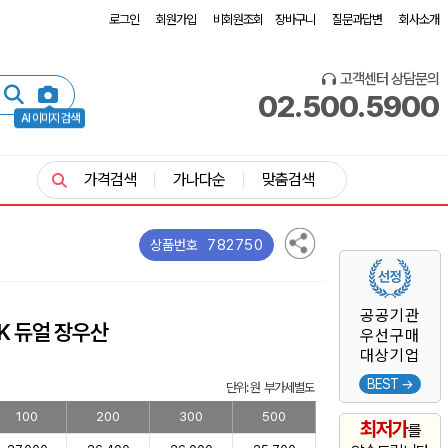
로그인
회원가입
비회원조회
장바구니
질문과답변
회사소개
고객센터 상담문의
02.500.5900
AI 이미지 검색
가격검색
가나다순
맞춤검색
782750
상품번호
공공기관
K 듀얼 장우산
우선구매
대상기업
BEST →
단위: 원 부가세별도
100
200
300
500
최저가
를