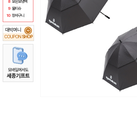
8
보온보냉백
9
물티슈
10
장바구니
대박머니
₩
COUPON
SHOP
모바일에서도
세종기프트