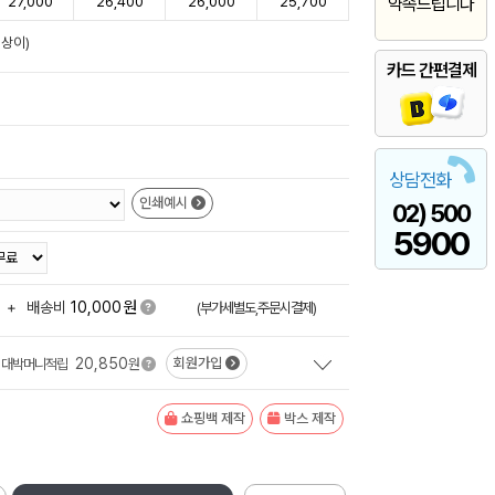
27,000
26,400
26,000
25,700
약속드립니다
 상이)
카드 간편결제
상담전화
인쇄예시
02) 500
5900
원
+
배송비
10,000
(부가세별도,주문시결제)
20,850
회원가입
대박머니적립
원
쇼핑백 제작
박스 제작