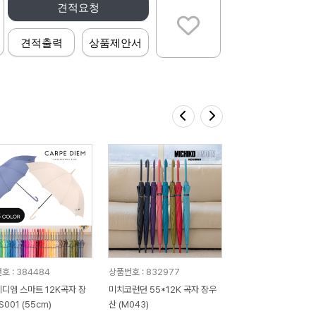
견적요청
견적출력
상품제안서
호 : 384484
상품번호 : 832977
디엠 스마트 12K곡자 장
미치코런던 55*12K 곡자 장우
001 (55cm)
산 (M043)