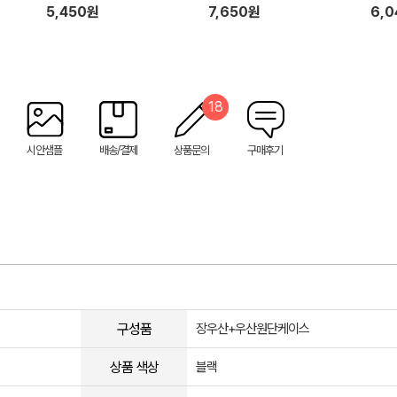
5,450원
7,650원
6,
18
시안샘플
배송/결제
상품문의
구매후기
구성품
장우산+우산원단케이스
상품 색상
블랙