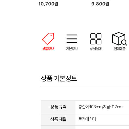
10,700원
9,800원
상품정보
기본정보
상세설명
인쇄샘플
상품 기본정보
상품 규격
총길이:103cm /지름: 117cm
상품 재질
폴리에스터