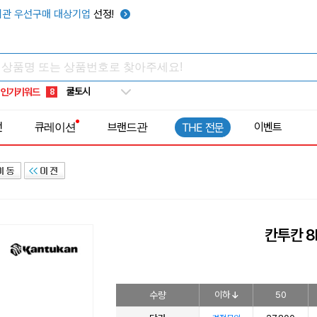
키캡
5
관 우선구매 대상기업
선정!
우산
6
텀블러
7
쿨토시
8
인기키워드
넥쿨러
9
타포린가방
10
전
큐레이션
브랜드관
이벤트
THE 전문
선풍기
1
칸투칸 8
수량
이하
50