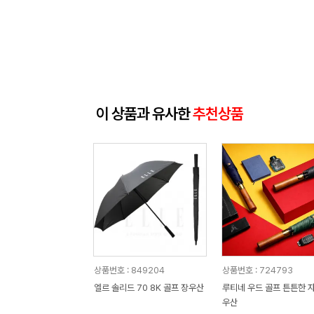
이 상품과 유사한
추천상품
상품번호 : 849204
상품번호 : 724793
엘르 솔리드 70 8K 골프 장우산
루티네 우드 골프 튼튼한 
우산