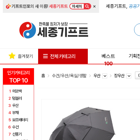
×
세종기프트,
공공기
기프트인포
의 새 이름!
세종기프트
자세히
베스트
기획
전체 카테고리
즐겨찾기
100
인기카테고리
홈
수건/우산/욕실/생활
우산
장우산
TOP 10
1
에코백
2
텀블러
3
우산
4
부채
5
보조배터리
6
수건
7
선풍기