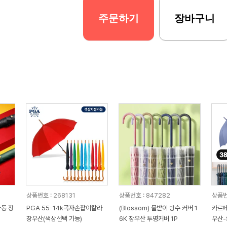
주문하기
장바구니
상품번호 : 268131
상품번호 : 847282
상품번
자동 장
PGA 55-14k곡자손잡이칼라
(Blossom) 물받이 방수 커버 1
카르페
장우산(색상선택 가능)
6K 장우산 투명커버 1P
우산-S