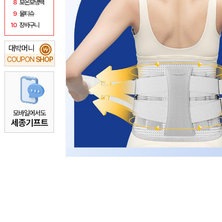
8
보온보냉백
9
물티슈
10
장바구니
대박머니
₩
COUPON
SHOP
모바일에서도
세종기프트