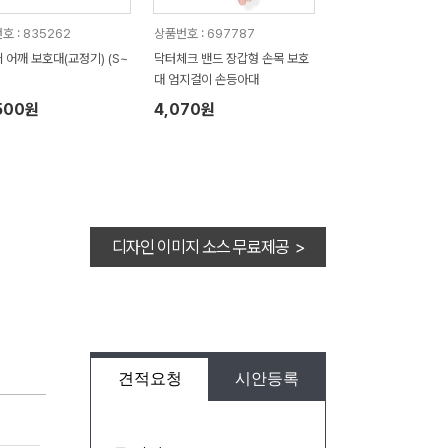
호 : 835262
상품번호 : 697787
 어깨 보호대(교정기) (S~
닥터체크 밴드 장갑형 손목 보호
대 엄지걸이 손등아대
500원
4,070원
디자인 이미지 소스 무료제공 >
견적요청
시안등록