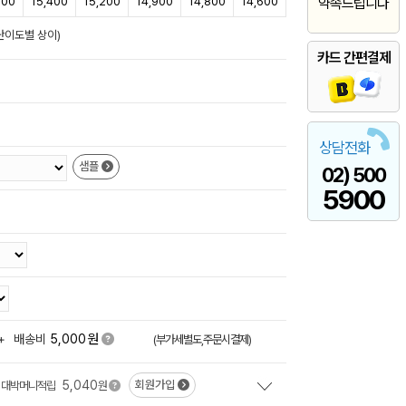
700
15,400
15,200
14,900
14,800
14,600
약속드립니다
난이도별 상이)
카드 간편결제
상담전화
샘플
02) 500
5900
원
+
배송비
5,000
(부가세별도,주문시결제)
5,040
회원가입
대박머니적립
원