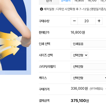
단가
16,800
16,100
15,
견적문의
제작일정 : 디자인 시안확정 후 7~12일 (영업일기준/
구매수량
16,800
원
판매단가
인쇄 선택
사이즈 선택
스티커/라벨지
케이스
336,000
원
(부가세별도)
구매가격
375,100
결제금액
원