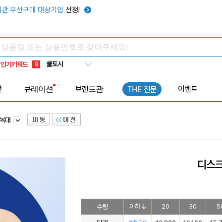
키캡
5
관 우선구매 대상기업
선정!
우산
6
텀블러
7
쿨토시
8
인기키워드
넥쿨러
9
타포린가방
10
전
큐레이션
브랜드관
이벤트
THE 전문
선풍기
1
/복대
디스크
수량
이하
20
30
5