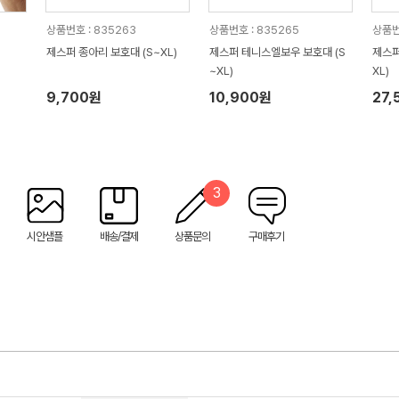
상품번호 : 835263
상품번호 : 835265
상품번
제스퍼 종아리 보호대 (S~XL)
제스퍼 테니스엘보우 보호대 (S
제스퍼
~XL)
XL)
9,700원
10,900원
27,
3
시안샘플
배송/결제
상품문의
구매후기