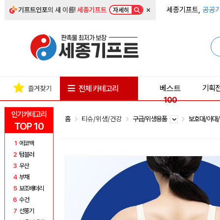
×
세종기프트,
공공기
기프트인포
의 새 이름!
세종기프트
자세히
베스트
기획
전체 카테고리
즐겨찾기
100
인기카테고리
홈
티슈/위생/건강
구급/위생용품
보호대/아대
TOP 10
1
에코백
2
텀블러
3
우산
4
부채
5
보조배터리
6
수건
7
선풍기