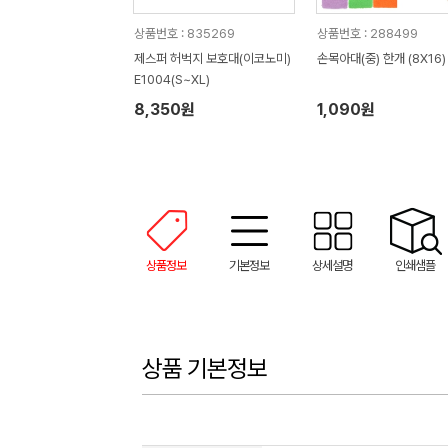
상품번호 : 835269
상품번호 : 288499
제스퍼 허벅지 보호대(이코노미)
손목아대(중) 한개 (8X16)
E1004(S~XL)
8,350원
1,090원
상품정보
기본정보
상세설명
인쇄샘플
상품 기본정보