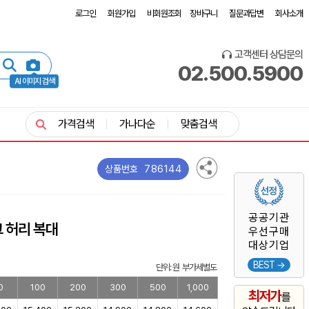
로그인
회원가입
비회원조회
장바구니
질문과답변
회사소개
고객센터 상담문의
02.500.5900
AI 이미지 검색
가격검색
가나다순
맞춤검색
786144
상품번호
공공기관
 허리 복대
우선구매
대상기업
BEST →
단위: 원 부가세별도
0
100
200
300
500
1,000
최저가
를