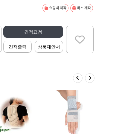
쇼핑백 제작
박스 제작
견적요청
견적출력
상품제안서