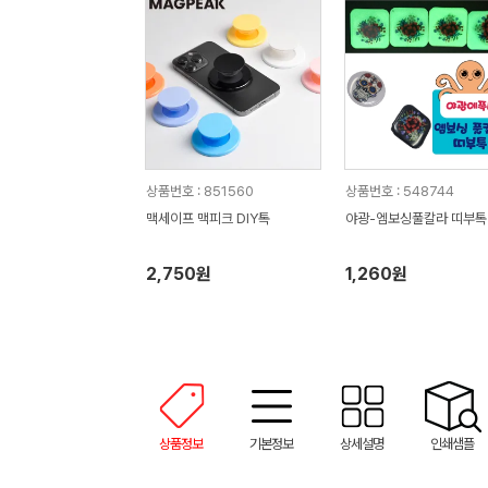
상품번호 : 851560
상품번호 : 548744
맥세이프 맥피크 DIY톡
야광-엠보싱풀칼라 띠부톡
2,750원
1,260원
상품정보
기본정보
상세설명
인쇄샘플