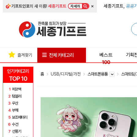
×
세종기프트,
공공기
기프트인포
의 새 이름!
세종기프트
자세히
베스트
기획
전체 카테고리
즐겨찾기
100
인기카테고리
홈
USB/디지털/가전
스마트폰용품
스마트링
TOP 10
1
에코백
2
텀블러
3
우산
4
부채
5
보조배터리
6
수건
7
선풍기