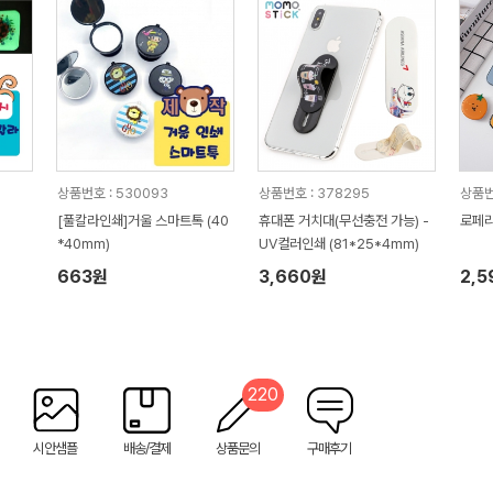
상품번호 : 530093
상품번호 : 378295
상품번
[풀칼라인쇄]거울 스마트톡 (40
휴대폰 거치대(무선충전 가능) -
로페리
*40mm)
UV컬러인쇄 (81*25*4mm)
663원
3,660원
2,5
220
시안샘플
배송/결제
상품문의
구매후기