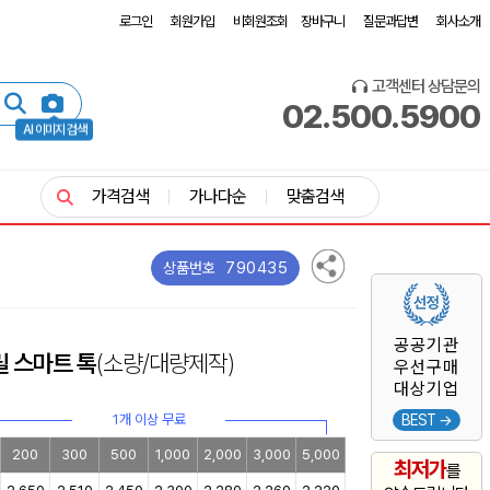
로그인
회원가입
비회원조회
장바구니
질문과답변
회사소개
고객센터 상담문의
02.500.5900
AI 이미지 검색
가격검색
가나다순
맞춤검색
790435
상품번호
공공기관
 스마트 톡
(소량/대량제작)
우선구매
대상기업
1개 이상 무료
BEST →
200
300
500
1,000
2,000
3,000
5,000
최저가
를