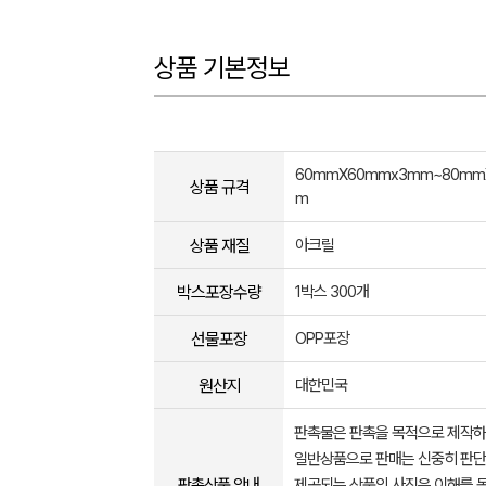
상품 기본정보
60mmX60mmx3mm~80mm
상품 규격
m
상품 재질
아크릴
박스포장수량
1박스 300개
선물포장
OPP포장
원산지
대한민국
판촉물은 판촉을 목적으로 제작하
일반상품으로 판매는 신중히 판단
판촉상품 안내
제공되는 상품의 사진은 이해를 