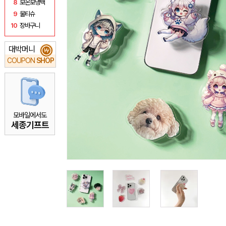
8
보온보냉백
9
물티슈
10
장바구니
대박머니
₩
COUPON
SHOP
모바일에서도
세종기프트