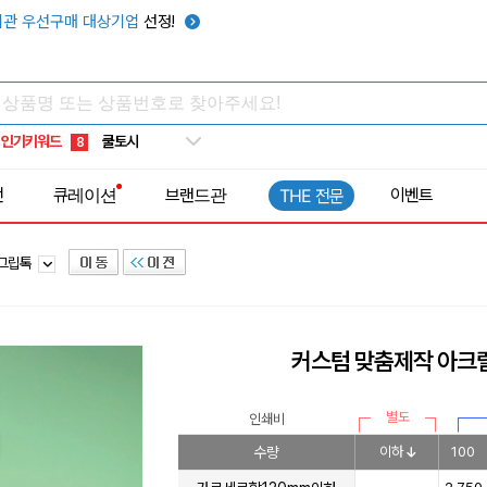
키캡
5
관 우선구매 대상기업
선정!
우산
6
텀블러
7
쿨토시
8
인기키워드
넥쿨러
9
타포린가방
10
전
큐레이션
브랜드관
이벤트
THE 전문
선풍기
1
/그립톡
커스텀 맞춤제작 아크릴
별도
인쇄비
수량
이하
100