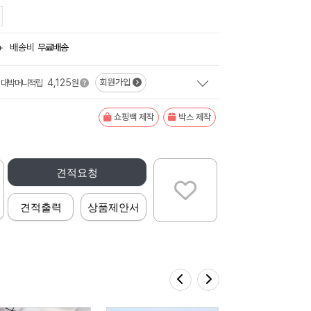
+
배송비
무료배송
4,125
회원가입
대박머니적립
원
쇼핑백 제작
박스 제작
견적요청
견적출력
상품제안서