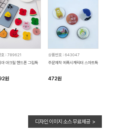
호 : 789621
상품번호 : 643047
아 아크릴 핸드폰 그립톡
주문제작 에폭시캐릭터 스마트톡
92원
472원
디자인 이미지 소스 무료제공 >