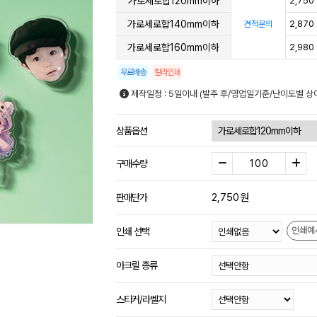
가로세로합120mm이하
2,750
가로세로합140mm이하
2,870
견적문의
가로세로합160mm이하
2,980
무료배송
칼라인쇄
제작일정 : 5일이내 (발주 후/영업일기준/난이도별 상
상품옵션
구매수량
2,750
원
판매단가
인쇄예
인쇄 선택
아크릴 종류
스티커/라벨지