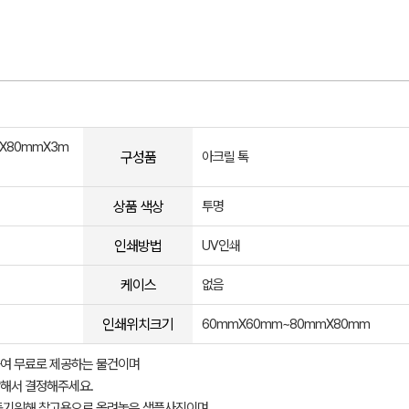
X80mmX3m
구성품
아크릴 톡
상품 색상
투명
인쇄방법
UV인쇄
케이스
없음
인쇄위치크기
60mmX60mm~80mmX80mm
여 무료로 제공하는 물건이며
해서 결정해주세요.
돕기위해 참고용으로 올려놓은 샘플사진이며