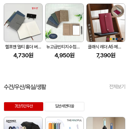
헬프맨 멀티 홀더 버클 메모노트(A5
뉴고급빈티지수첩메모패드
클래식 레더 A5 메모패드 날개형 (215*160mm) (고급선물용 자석케이스 포함)
4,730원
4,950원
7,390원
수건/우산/욕실/생활
전체보기
3단/5단우산
일반세면타올