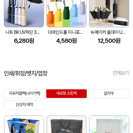
니트 8K UV차단 3단 완자동 양우산
더마인드풀 미니포켓 UV차단 암막 파스텔 우양산 색상 10종
뉴에이커 올데이 UV차단 8K 3단 거꾸로 자동 양우산 고리 손잡이
6,280원
4,580원
12,500원
인쇄/휘장/뱃지/업장
전체보기
리유저블백(나이키백)
세로형 쇼핑백
앞치마
단상자 제작