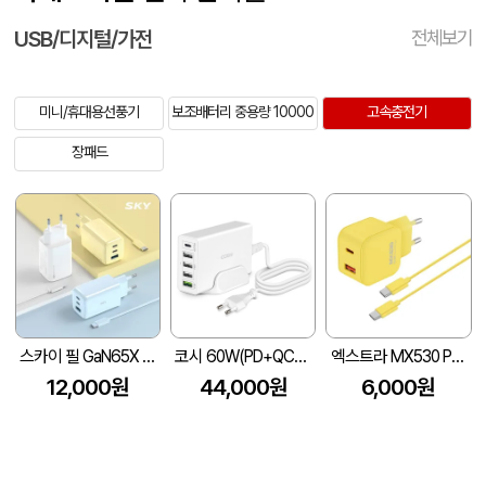
USB/디지털/가전
전체보기
미니/휴대용선풍기
보조배터리 중용량 10000
고속충전기
장패드
스카이 필 GaN65X 4세대 초미니 65W 멀티 3포트 PD 초고속 충전 어댑터+1.2M 케이블
코시 60W(PD+QC3.0) 5포트 멀티 고속 충전기
엑스트라 MX530 PD PPS 초고속 듀얼 충전기
12,000원
44,000원
6,000원