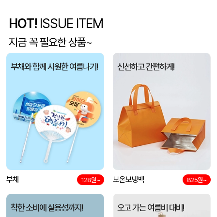
HOT!
ISSUE ITEM
5단 6K 솔리드 스퀘어 파우치 UV 양우산
유OO
08-07
지금 꼭 필요한 상품~
사각니들펜(0.7)
이OO
08-07
부채와 함께 시원한 여름나기!
신선하고 간편하게!
브리온 아이스큐브 2세대 여름 아이스 넥밴드 쿨러
채OO
08-07
[26년 설]CJ 스마트초이스 L호
전OO
08-07
접이식 장바구니 포켓가방 3종 1P
김OO
08-07
[주문제작] 에코백 맞춤 제작 서비스
담OO
08-07
반달팬시자루부채(원형) (150Ø,160Ø,170Ø,180Ø,190Ø)
부채
보온보냉백
노OO
08-07
128원~
825원~
원형 팬시 (2컬러) 부채 (150∅~190∅)
노OO
08-07
착한 소비에 실용성까지!
오고 가는 여름비 대비!