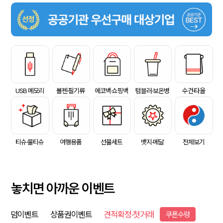
USB 메모리
볼펜·필기류
에코백·쇼핑백
텀블러·보온병
수건·타올
티슈·물티슈
여행용품
선물세트
뱃지·메달
전체보기
놓치면 아까운 이벤트
덤이벤트
상품권이벤트
견적확정·첫거래
쿠폰수령