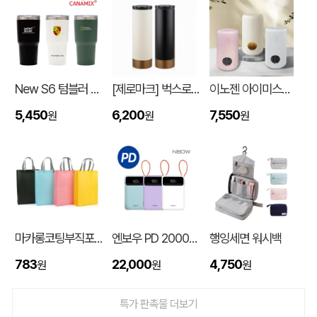
New S6 텀블러 600ml
[제로마크] 벅스로얄텀블러 500ml
이노젠 아이미스트 에어 무드등 휴대용 무선가습기
5,450
6,200
7,550
원
원
원
입체형떡메모_(도자기레인보우)
이OO
08-08
마카롱코팅부직포가방 (300*430*105mm)
엔보우 PD 20000mAh 케이블일체형 보조배터리 P20
행잉세면 워시백
스탠다드 에코백 (350x100x370mm)
이OO
08-07
783
22,000
4,750
원
원
원
[친환경인증] R-PET 고밀도 리유저블백 (검정내피/170g)(S~XL)
정OO
08-07
특가 판촉물 더보기