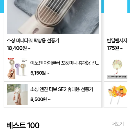
소싱 미니타워 탁상용 선풍기
반달팬시자루부
18,400
원
~
175
원
~
이노젠 아이쿨러 포켓미니 휴대용 선풍기(고급손목스트랩제공)
5,150
~
원
8L)
소싱 엔진 터보 SE2 휴대용 선풍기
8,500
~
원
베스트 100
더보기