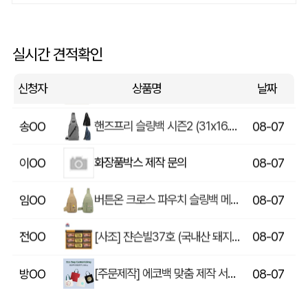
쓰리웨이 캔버스 크로스백 (330x40x380mm)
울OO
08-07
상품제안(웰컴키트제작)
이OO
08-07
실시간 견적확인
[송월] 뉴컬러무지 타월 150g 2매세트 (쇼핑백포함)
윤OO
08-07
신청자
상품명
날짜
핸즈프리 슬링백 시즌2 (31x16.5x6.5cm)
송OO
08-07
화장품박스 제작 문의
이OO
08-07
버튼온 크로스 파우치 슬링백 메신저백 Z763
임OO
08-07
[사조] 쟌슨빌37호 (국내산 돼지고기100%) / 명절 선물세트
전OO
08-07
[주문제작] 에코백 맞춤 제작 서비스
방OO
08-07
라벨 메쉬 파우치 [PH200] (230x185mm)
이OO
08-07