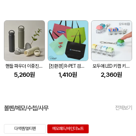
핸들 파우더 이중진공 스텐텀블러 500ml 손잡이 텀블러
[친환경] R-PET 검정내피 리유저블백 (4색/중형/170g)(450x150x400mm)
모두애 LED 키캡 키링 굿즈
5,260원
1,410원
2,360원
볼펜/메모/수첩/사무
전체보기
다색펜/멀티펜
메모패드/바인더노트