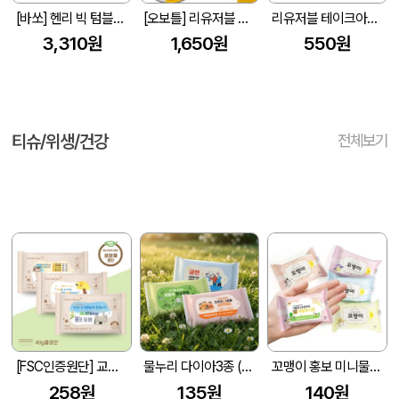
[바쏘] 헨리 빅 텀블러 450ml
[오보틀] 리유저블 반투명 빨대텀블러 (빨대포함) 500ml
리유저블 테이크아웃 리필컵(냉.온가능) 종이컵, 1회용품 대용
3,310원
1,650원
550원
티슈/위생/건강
전체보기
[FSC인증원단] 교회전도 3종 생분해 물티슈 (10매/15매/20매)
물누리 다이아3종 (무광) 물티슈 10매/15매/20매
꼬맹이 홍보 미니물티슈 10매
258원
135원
140원