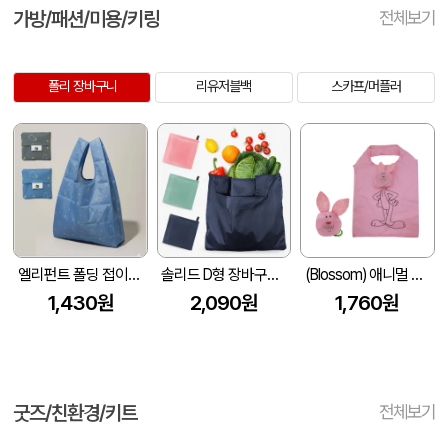
가방/패션/미용/키링
전체보기
폴리 장바구니
리유저블백
스카프/머플러
엘리펀트 폴딩 접이식 장바구니 (290x500mm)
솔리드 D형 장바구니(부착형) (420x380mm)
(Blossom) 애니멀 포켓 장바구니 (1) 1P
1,430원
2,090원
1,760원
굿즈/친환경/키트
전체보기