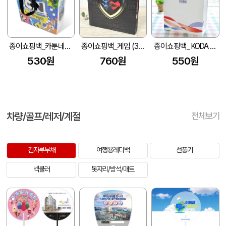
종이쇼핑백_카툰네트워크 (280x100x300mm)
종이쇼핑백_게임 (390x60x400mm)
종이쇼핑백_ KODA (270x110x360mm)
530원
760원
550원
차량/골프/레저/계절
전체보기
긴자루부채
여행용레디백
선풍기
넥쿨러
돗자리/방석/매트