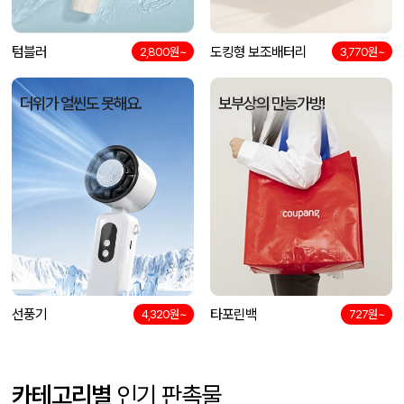
텀블러
도킹형 보조배터리
2,800원~
3,770원~
더위가 얼씬도 못해요.
보부상의 만능가방!
선풍기
타포린백
4,320원~
727원~
카테고리별
인기 판촉물