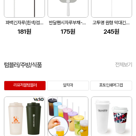
꽈백긴자루(흰색/검정 250mm)부채-원형
반달팬시자루부채-사각 (175*186mm)
고투명 원형 막대긴자루 부채 (190*190mm)
181원
175원
245원
텀블러/주방/식품
전체보기
리유저블텀블러
앞치마
포토인쇄머그컵