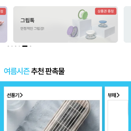
더보기 〉
여름시즌
추천 판촉물
선풍기
부채