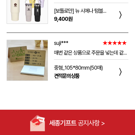
[보틀로만] 뉴 시에나 텀블러 900ml
〉
9,400원
suji***
★★★★★
매번 같은 상품으로 주문을 넣는데 같은 품질로 받을 수 있어서 좋습니다. 배송 기간도 적당히 잘오는거 같아요. 앞으로도 계속 이용할꺼 같습니다. 지금과 같은 품질로 유지해주세요!!
중형_105*80mm(50매)
〉
견적문의상품
세종기프트
공지사항 >