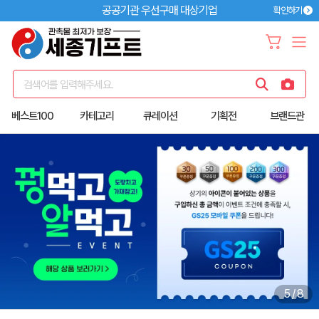
공공기관 우선구매 대상기업
확인하기
검색어를 입력해주세요.
베스트100
카테고리
큐레이션
기획전
브랜드관
6
/
8