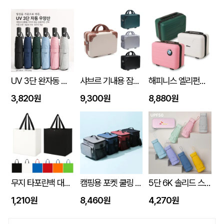
UV 3단 완자동 양우산
샤브르 기내용 잠금장치 있는여행용 보조 캐리어 레디백
해피니스 엘리펀트 베이직 인텐시브 레디백
3,820원
9,300원
8,880원
무지 타포린백 대형 (42x40x23) 타포린가방 시장가방 보조가방 // 인쇄제작가능
캠핑용 포켓 쿨링 300D PEVA 보냉 쿨링 방수백
5단 6K 솔리드 스퀘어 파우치 UV 양우산
1,210원
8,460원
4,270원