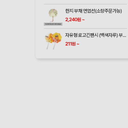
한지 부채 연엽선(소량주문가능)
2,240
~
원
자유형 로고긴팬시 (백색자루) 부채 (190*190mm)
211
~
원