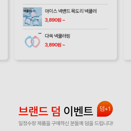
아이스 넥밴드 목도리 넥쿨러
3,890
~
원
다쓱 넥쿨러링
3,890
~
원
브랜드 덤
이벤트
덤+1
일정수량 제품을 구매하신 분들께 덤을 드립니다!