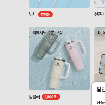
부채
선풍
128원~
밖에서도 수분 보충!
더 
알
텀블러
도킹형
2,800원~
상품