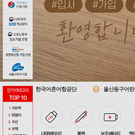
한국어촌어항공단
울산동구어린이사회복지급식
인기카테고리
TOP 10
1
에코백
2
텀블러
3
우산
4
부채
USB메모리
볼펜
보조배터리
핸