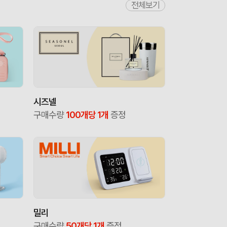
전체보기
시즈넬
구매수량
100개당 1개
증정
밀리
구매수량
50개당 1개
증정