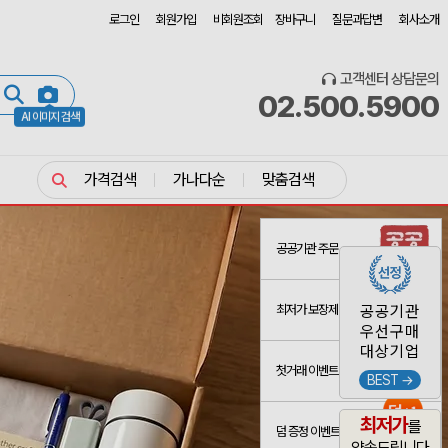
로그인
회원가입
비회원조회
장바구니
질문과답변
회사소개
고객센터 상담문의
02.500.5900
AI 이미지 검색
가격검색
가나다순
맞춤검색
공공기관 주문
최저가 보장제
공공기관
우선구매
대상기업
첫거래 이벤트
BEST →
최저가
를
덤 증정 이벤트
약속드립니다