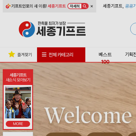
×
세종기프트,
공공기
기프트인포
의 새 이름!
세종기프트
자세히
베스트
기획
전체 카테고리
즐겨찾기
100
세종기프트
새소식 모아보기
MORE