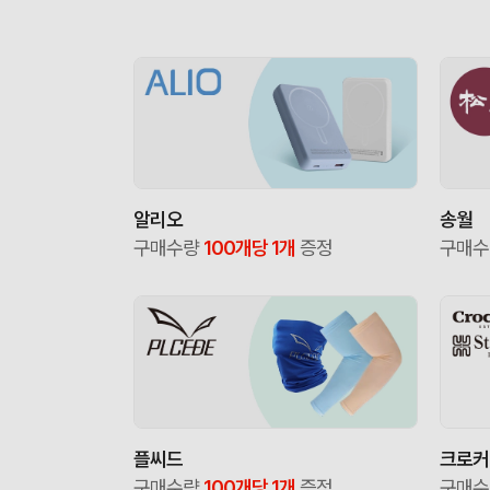
알리오
송월
구매수량
100개당 1개
증정
구매
플씨드
크로커
구매수량
100개당 1개
증정
구매