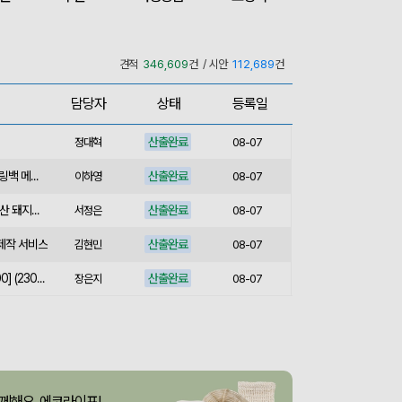
산출완료
쓰리웨이 캔버스 크로스백 (330x40x380mm)
이유빈
08-07
산출완료
서민석
08-07
견적
346,609
건 / 시안
112,689
건
산출완료
[송월] 뉴컬러무지 타월 150g 2매세트 (쇼핑백포함)
박명연
08-07
담당자
상태
등록일
산출완료
핸즈프리 슬링백 시즌2 (31x16.5x6.5cm)
김준호
08-07
산출완료
정대혁
08-07
산출완료
버튼온 크로스 파우치 슬링백 메신저백 Z763
이하영
08-07
산출완료
[사조] 쟌슨빌37호 (국내산 돼지고기100%) / 명절 선물세트
서정은
08-07
 제작 서비스
산출완료
김현민
08-07
산출완료
라벨 메쉬 파우치 [PH200] (230x185mm)
장은지
08-07
산출완료
5단 6K 솔리드 스퀘어 파우치 UV 양우산
윤송은
08-07
산출완료
이정원
08-07
산출완료
브리온 아이스큐브 2세대 여름 아이스 넥밴드 쿨러
이성원
08-07
께해요, 에코라이프!