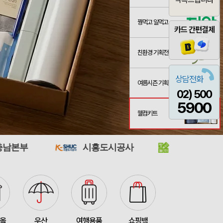
꿩먹고 알먹고
카드 간편결제
친환경 기획전
산출완료
[26년 설]CJ 스마트초이스 L호
서정은
08-07
상담전화
여름시즌 기획전
02) 500
3종 1P
산출완료
이하영
08-07
5900
 제작 서비스
산출완료
박명연
08-07
웰컴키트
산출완료
반달팬시자루부채(원형) (150Ø,160Ø,170Ø,180Ø,190Ø)
이성원
08-07
시흥도시공사
남원시청소년수련관
산출완료
원형 팬시 (2컬러) 부채 (150∅~190∅)
이성원
08-07
인보우)
접수중
김현민
08-08
접수중
스탠다드 에코백 (350x100x370mm)
장은지
08-07
산출완료
[친환경인증] R-PET 고밀도 리유저블백 (검정내피/170g)(S~XL)
김보경
08-07
타올
우산
여행용품
쇼핑백