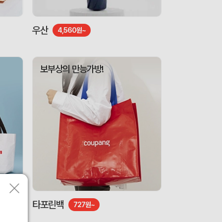
우산
4,560원~
보부상의 만능가방!
타포린백
727원~