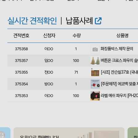
375364
울OO
120
상품제안(웰컴키트제작)
375363
이OO
30
실시간 견적확인
|
납품사례
375362
윤OO
350
견적번호
신청자
수량
상품명
375361
송OO
1000
화장품박스 제작 문의
375358
이OO
1
375357
임OO
100
375355
전OO
71
[주문제작] 에코백 맞춤
375354
방OO
1
375353
이OO
100
375351
유OO
100
사각니들펜(0.7)
375350
이OO
500
375349
채OO
110
온 맘으로 환영합니다!
함