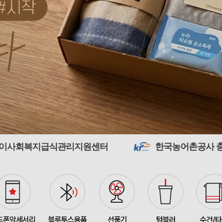
375348
전OO
71
접이식 장바구니 포켓가방 
375347
김OO
300
[주문제작] 에코백 맞춤
375346
담OO
200
375345
노OO
1200
관리지원센터
한국농어촌공사 충남본부
375344
노OO
1200
입체형떡메모_(도자기레
375371
이OO
1
375367
이OO
100
375366
정OO
200
드폰악세서리
블루투스용품
선풍기
텀블러
수건/