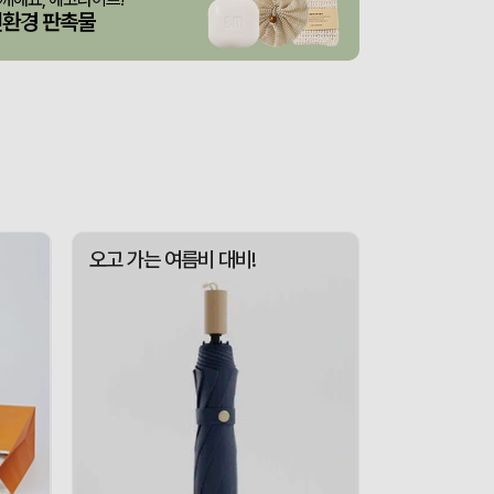
산출완료
[26년 설]CJ 스마트초이스 L호
서정은
08-07
친환경 판촉물
3종 1P
산출완료
이하영
08-07
 제작 서비스
산출완료
박명연
08-07
산출완료
반달팬시자루부채(원형) (150Ø,160Ø,170Ø,180Ø,190Ø)
이성원
08-07
산출완료
원형 팬시 (2컬러) 부채 (150∅~190∅)
이성원
08-07
인보우)
접수중
김현민
08-08
오고 가는 여름비 대비!
접수중
스탠다드 에코백 (350x100x370mm)
장은지
08-07
산출완료
[친환경인증] R-PET 고밀도 리유저블백 (검정내피/170g)(S~XL)
김보경
08-07
산출완료
쓰리웨이 캔버스 크로스백 (330x40x380mm)
이유빈
08-07
산출완료
서민석
08-07