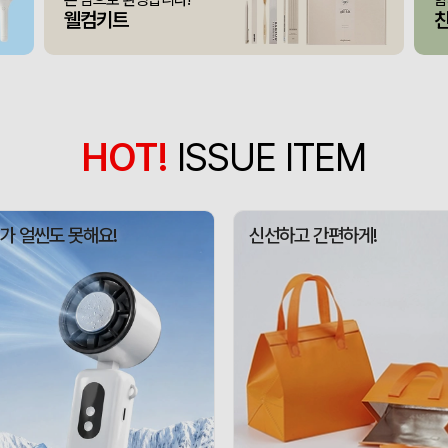
375348
전OO
71
웰컴키트
접이식 장바구니 포켓가방 
375347
김OO
300
[주문제작] 에코백 맞춤
375346
담OO
200
375345
노OO
1200
HOT!
ISSUE ITEM
375344
노OO
1200
입체형떡메모_(도자기레
375371
이OO
1
가 얼씬도 못해요!
신선하고 간편하게!
375367
이OO
100
375366
정OO
200
375364
울OO
120
상품제안(웰컴키트제작)
375363
이OO
30