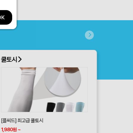
OK
쿨토시
[플씨드] 최고급 쿨토시
1,980
~
원