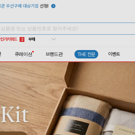
관 우선구매 대상기업
선정!
타포린가방
10
선풍기
1
인기키워드
부채
2
썬캡
3
전
큐레이션
브랜드관
이벤트
THE 전문
보온보냉백
4
키캡
5
우산
6
텀블러
7
쿨토시
8
넥쿨러
9
타포린가방
10
선풍기
1