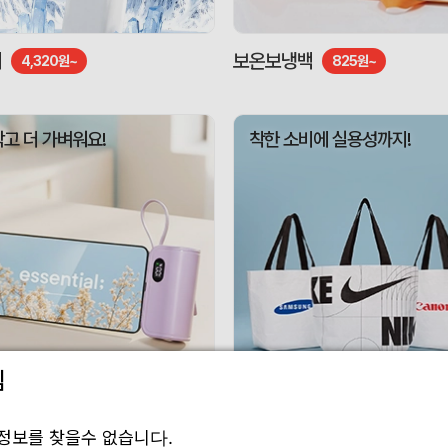
기
보온보냉백
4,320원~
825원~
작고 더 가벼워요!
착한 소비에 실용성까지!
림
 보조배터리
리유저블백
3,010원~
1,188원~
정보를 찾을수 없습니다.