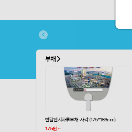
부채
반달팬시자루부채-사각 (175*186mm)
175
~
원