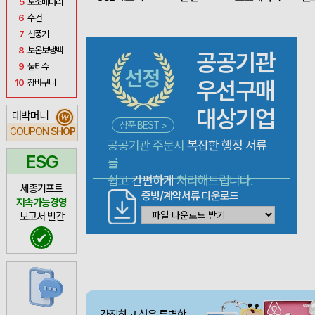
5
보조배터리
6
수건
7
선풍기
8
보온보냉백
공공기관
9
물티슈
우선구매
10
장바구니
대상기업
대박머니
₩
상품 BEST >
COUPON
SHOP
공공기관 주문시
복잡한 행정 서류
ESG
를
쉽고
간편하게
처리해드립니다.
세종기프트
증빙/계약서류
다운로드
지속가능경영
보고서 발간
✔
간직하고 싶은 특별함