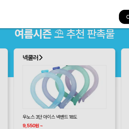
여름시즌
⛱ 추천 판촉물
넥쿨러
우노스 3단 아이스 넥밴드 18도
9,550
~
원