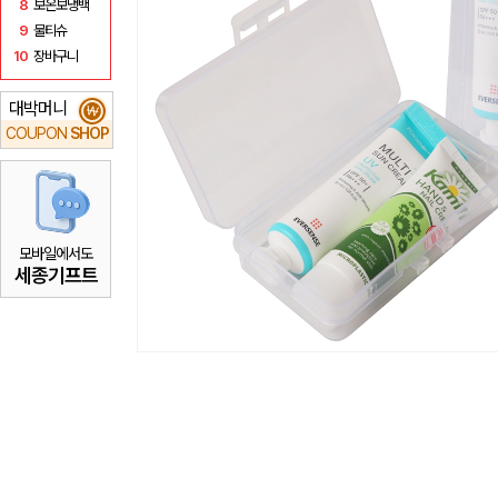
8
보온보냉백
9
물티슈
10
장바구니
대박머니
₩
COUPON
SHOP
모바일에서도
세종기프트