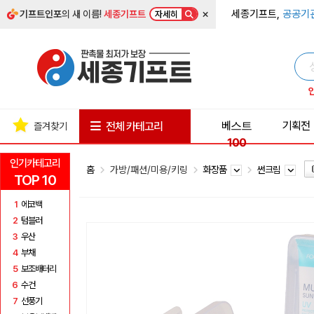
×
세종기프트,
공공기
기프트인포
의 새 이름!
세종기프트
자세히
베스트
기획전
전체 카테고리
즐겨찾기
100
인기카테고리
홈
가방/패션/미용/키링
화장품
썬크림
TOP 10
1
에코백
2
텀블러
3
우산
4
부채
5
보조배터리
6
수건
7
선풍기