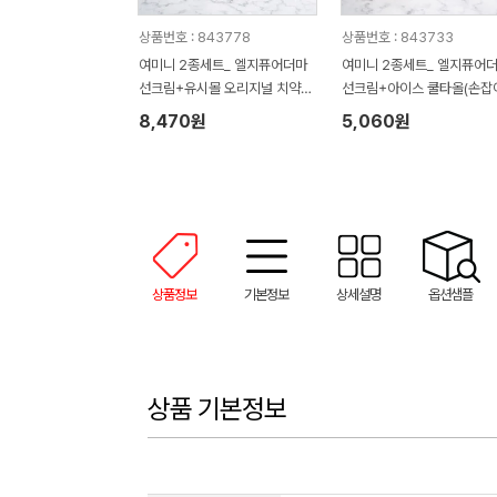
상품번호 : 843778
상품번호 : 843733
여미니 2종세트_ 엘지퓨어더마
여미니 2종세트_ 엘지퓨어
선크림+유시몰 오리지널 치약4
선크림+아이스 쿨타올(손잡
0g(손잡이박스)
스)
8,470원
5,060원
상품정보
기본정보
상세설명
옵션샘플
상품 기본정보