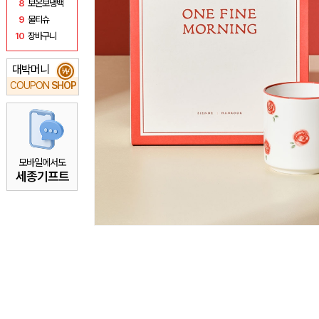
8
보온보냉백
9
물티슈
10
장바구니
대박머니
₩
COUPON
SHOP
모바일에서도
세종기프트