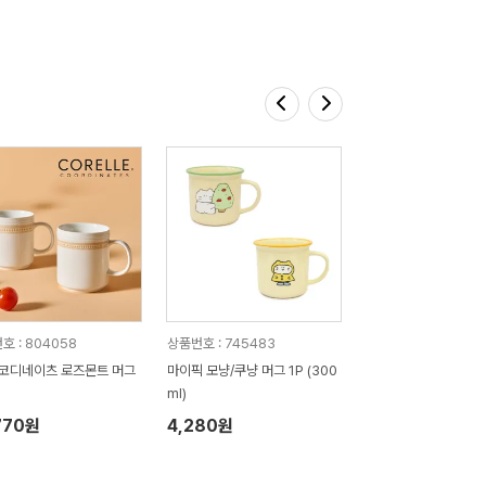
호 : 804058
상품번호 : 745483
코디네이츠 로즈몬트 머그
마이픽 모냥/쿠냥 머그 1P (300
ml)
770원
4,280원