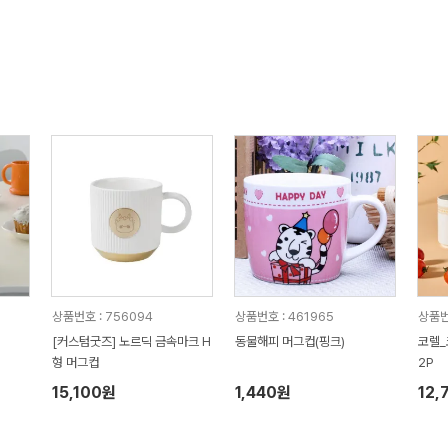
상품번호 : 756094
상품번호 : 461965
상품번
[커스텀굿즈] 노르딕 금속마크 H
동물해피 머그컵(핑크)
코렐_
형 머그컵
2P
15,100원
1,440원
12,