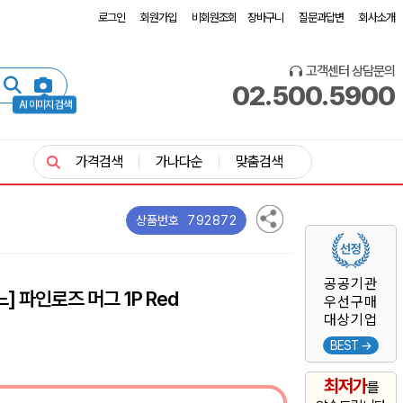
로그인
회원가입
비회원조회
장바구니
질문과답변
회사소개
고객센터 상담문의
02.500.5900
AI 이미지 검색
가격검색
가나다순
맞춤검색
792872
상품번호
공공기관
] 파인로즈 머그 1P Red
우선구매
대상기업
BEST →
최저가
를