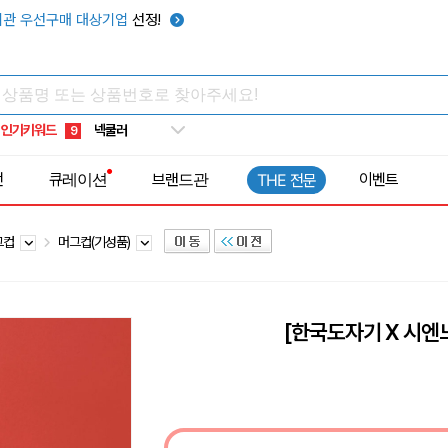
키캡
5
관 우선구매 대상기업
선정!
우산
6
텀블러
7
쿨토시
8
인기키워드
넥쿨러
9
타포린가방
10
전
큐레이션
브랜드관
이벤트
THE 전문
선풍기
1
그컵
머그컵(기성품)
[한국도자기 X 시엔느