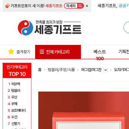
×
세종기프트,
공공기
기프트인포
의 새 이름!
세종기프트
자세히
베스트
기획
전체 카테고리
즐겨찾기
100
인기카테고리
홈
텀블러/주방/식품
머그컵/머그잔
도자기머
TOP 10
1
에코백
2
텀블러
3
우산
4
부채
5
보조배터리
6
수건
7
선풍기