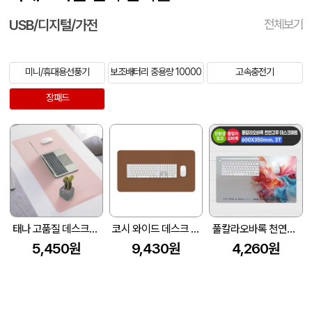
USB/디지털/가전
전체보기
미니/휴대용선풍기
보조배터리 중용량 10000
고속충전기
장패드
태나 고품질 데스크매트 책상매트 책상덮개
코시 와이드 데스크 매트
풀칼라오바록 천연고무 데스크매트 (600*350mm 3T)
5,450원
9,430원
4,260원