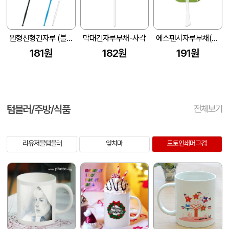
원형신형긴자루 (블랙) 부채 (190*190mm)
막대긴자루부채-사각
에스팬시자루부채(사각) (175*186mm)
181원
182원
191원
텀블러/주방/식품
전체보기
리유저블텀블러
앞치마
포토인쇄머그컵