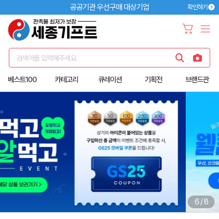
공공기관 우선구매 대상기업
확인하기
검색어를 입력해주세요.
베스트100
카테고리
큐레이션
기획전
브랜드관
6
/
8