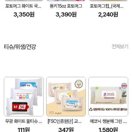
포토머그 화이트 국산 340ml
몽키15oz 포토머그
포토머그컵_(국제전화)
3,350원
3,390원
2,240원
티슈/위생/건강
전체보기
무광 화이트 물티슈 (10매/15매/20매) (150*90mm)
[FSC인증원단] 교회전도 3종 생분해 물티슈 10매(엠보싱)
에코닉 생분해 그린 캡형 60g 엠보싱 (80매)
111원
347원
1,580원