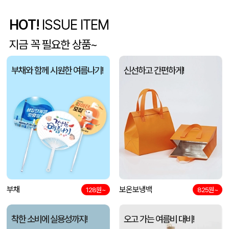
HOT!
ISSUE ITEM
5단 6K 솔리드 스퀘어 파우치 UV 양우산
유OO
08-07
지금 꼭 필요한 상품~
사각니들펜(0.7)
이OO
08-07
부채와 함께 시원한 여름나기!
신선하고 간편하게!
브리온 아이스큐브 2세대 여름 아이스 넥밴드 쿨러
채OO
08-07
[26년 설]CJ 스마트초이스 L호
전OO
08-07
접이식 장바구니 포켓가방 3종 1P
김OO
08-07
[주문제작] 에코백 맞춤 제작 서비스
담OO
08-07
반달팬시자루부채(원형) (150Ø,160Ø,170Ø,180Ø,190Ø)
부채
보온보냉백
노OO
08-07
128원~
825원~
원형 팬시 (2컬러) 부채 (150∅~190∅)
노OO
08-07
착한 소비에 실용성까지!
오고 가는 여름비 대비!