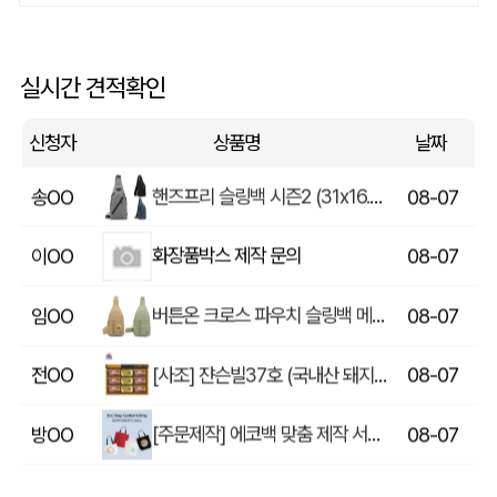
쓰리웨이 캔버스 크로스백 (330x40x380mm)
울OO
08-07
상품제안(웰컴키트제작)
이OO
08-07
실시간 견적확인
[송월] 뉴컬러무지 타월 150g 2매세트 (쇼핑백포함)
윤OO
08-07
신청자
상품명
날짜
핸즈프리 슬링백 시즌2 (31x16.5x6.5cm)
송OO
08-07
화장품박스 제작 문의
이OO
08-07
버튼온 크로스 파우치 슬링백 메신저백 Z763
임OO
08-07
[사조] 쟌슨빌37호 (국내산 돼지고기100%) / 명절 선물세트
전OO
08-07
[주문제작] 에코백 맞춤 제작 서비스
방OO
08-07
라벨 메쉬 파우치 [PH200] (230x185mm)
이OO
08-07