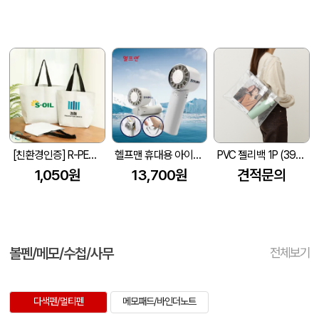
[친환경인증] R-PET 고밀도 리유저블백 (검정내피/170g)(S~XL)
헬프맨 휴대용 아이스쿨링 선풍기
PVC 젤리백 1P (390x300mm)
1,050원
13,700원
견적문의
볼펜/메모/수첩/사무
전체보기
다색펜/멀티펜
메모패드/바인더노트