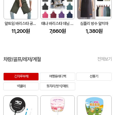
앞트임 바리스타 공방 데님 방수 앞치마 Z114
태나 바리스타 데님 앞치마
심플리 방수 앞치마
11,200원
7,660원
1,380원
차량/골프/레저/계절
전체보기
긴자루부채
여행용레디백
선풍기
넥쿨러
돗자리/방석/매트