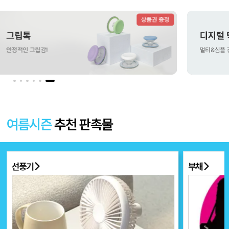
더보기 〉
여름시즌
추천 판촉물
선풍기
부채