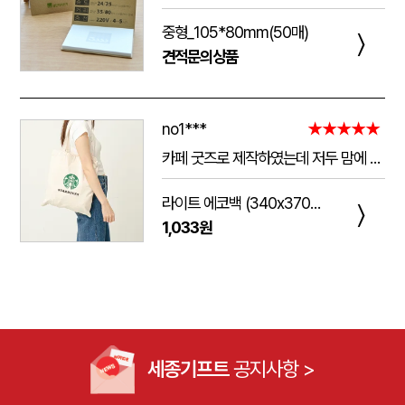
중형_105*80mm(50매)
〉
견적문의상품
no1***
★★★★★
카페 굿즈로 제작하였는데 저두 맘에 들고 손님들도 맘에 들어하세요. 저두 매일 들고 다니는데 탄탄해서 좋아요.가격도 맘에 들어서 벌써 3번째 주문했어요.진행 과정에 있어서도 상담 직원분들 세심하고 친절하세요.
라이트 에코백 (340x370mm)
〉
1,033원
세종기프트
공지사항 >