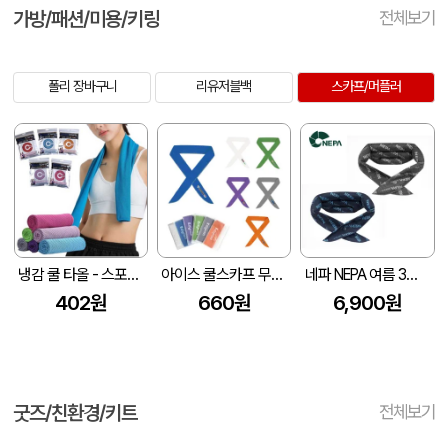
가방/패션/미용/키링
전체보기
폴리 장바구니
리유저블백
스카프/머플러
냉감 쿨 타올 - 스포츠 타월 쿨 스카프
아이스 쿨스카프 무지 인쇄가능 (100*5cm)
네파 NEPA 여름 3단 아이스 폴리머 냉감효과 스냅형 쿨링 스카프
402원
660원
6,900원
굿즈/친환경/키트
전체보기