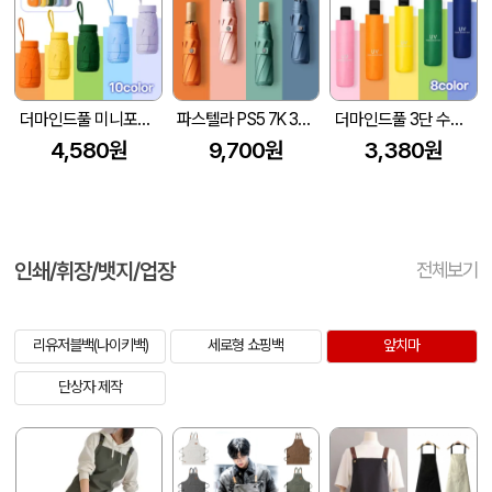
더마인드풀 미니포켓 UV차단 암막 파스텔 우양산 색상 10종
파스텔라 PS5 7K 3단 수동 양우산(UPF50+)
더마인드풀 3단 수동 UV차단 거꾸로 양우산 색상 8종
4,580원
9,700원
3,380원
인쇄/휘장/뱃지/업장
전체보기
리유저블백(나이키백)
세로형 쇼핑백
앞치마
단상자 제작