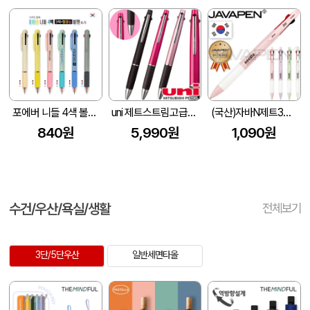
포에버 니들 4색 볼펜(3색+형광심)
uni 제트스트림고급3색 (0.5)
(국산)자바N제트3볼비즈0.7(자바공식인증대리점)
840원
5,990원
1,090원
수건/우산/욕실/생활
전체보기
3단/5단우산
일반세면타올