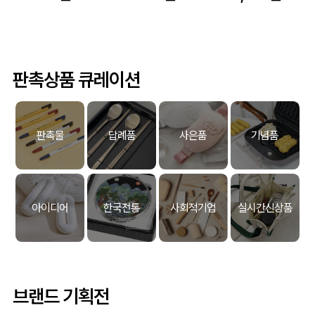
판촉상품 큐레이션
판촉물
답례품
사은품
기념품
아이디어
한국전통
사회적기업
실시간신상품
브랜드 기획전