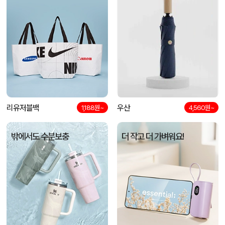
리유저블백
우산
1,188원~
4,560원~
밖에서도 수분보충
더 작고 더 가벼워요!