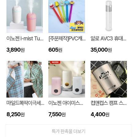
이노젠 I-mist Tumbler 미니가습기 420ml
[주문제작]PVC캐릭터 디오네캔디볼펜(2D)
알로 AVC3 휴대용 3in1 에어건 핸디 차량용 무선청소기
3,890
605
35,000
원
원
원
입체형떡메모_(도자기레인보우)
이OO
08-08
마일드똑딱이극세사담요
이노젠 아이미스트 에어 무드등 휴대용 무선가습기
컵앤컵스 캠프 스텐 머그 440ml
스탠다드 에코백 (350x100x370mm)
이OO
08-07
8,250
7,550
4,400
원
원
원
[친환경인증] R-PET 고밀도 리유저블백 (검정내피/170g)(S~XL)
정OO
08-07
특가 판촉물 더보기