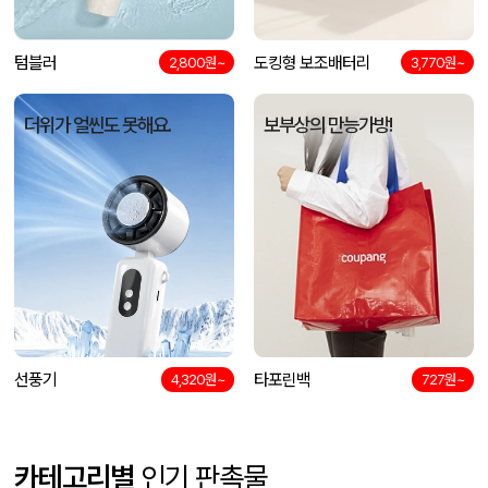
텀블러
도킹형 보조배터리
2,800원~
3,770원~
더위가 얼씬도 못해요.
보부상의 만능가방!
선풍기
타포린백
4,320원~
727원~
카테고리별
인기 판촉물