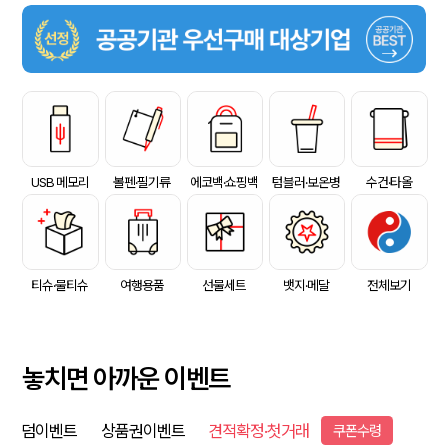
USB 메모리
볼펜·필기류
에코백·쇼핑백
텀블러·보온병
수건·타올
티슈·물티슈
여행용품
선물세트
뱃지·메달
전체보기
놓치면 아까운 이벤트
덤이벤트
상품권이벤트
견적확정·첫거래
쿠폰수령