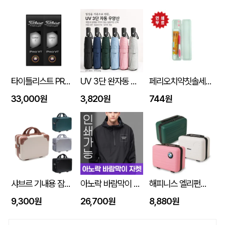
타이틀리스트 PRO V1 6구세트 (45X95X135mm)
UV 3단 완자동 양우산
페리오치약칫솔세트
33,000원
3,820원
744원
샤브르 기내용 잠금장치 있는여행용 보조 캐리어 레디백
아노락 바람막이 자켓 주문제작 전사인쇄
해피니스 엘리펀트 베이직 인텐시브 레디백
9,300원
26,700원
8,880원