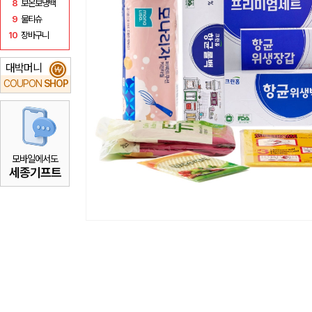
8
보온보냉백
9
물티슈
10
장바구니
대박머니
₩
COUPON
SHOP
모바일에서도
세종기프트