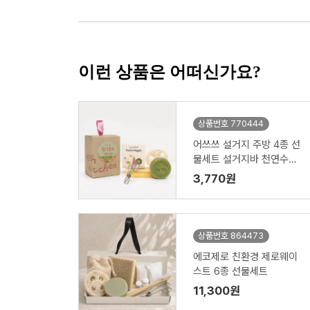
이런 상품은 어떠신가요?
상품번호 770444
어쓰쓰 설거지 주방 4종 선
물세트 설거지바 천연수세
미 제로웨이스트키트
3,770원
상품번호 864473
에코제로 친환경 제로웨이
스트 6종 선물세트
11,300원