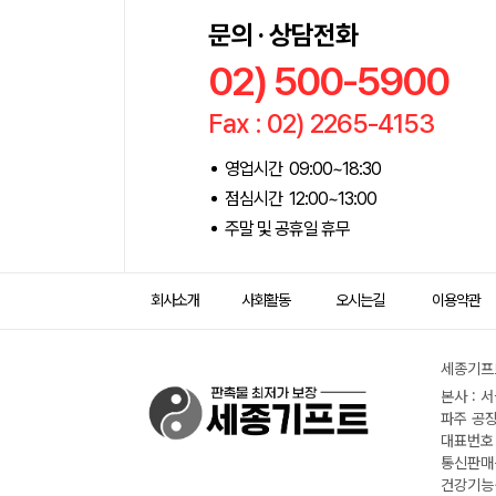
문의 · 상담전화
02) 500-5900
Fax : 02) 2265-4153
영업시간 09:00~18:30
점심시간 12:00~13:00
주말 및 공휴일 휴무
회사소개
사회활동
오시는길
이용약관
세종기프트
본사 : 
파주 공장
대표번호 :
통신판매신
건강기능식