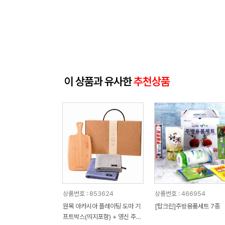
이 상품과 유사한
추천상품
상품번호 : 853624
상품번호 : 466954
원목 아카시아 플레이팅 도마 기
[탑크린]주방용품세트 7종
프트박스(띄지포함) + 영신 주방