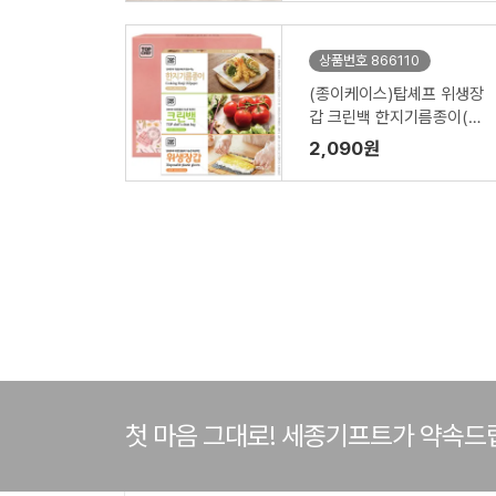
상품번호 866110
(종이케이스)탑셰프 위생장
갑 크린백 한지기름종이(3
종)
2,090원
첫 마음 그대로! 세종기프트가 약속드