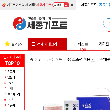
×
세종기프트,
공공기
기프트인포
의 새 이름!
세종기프트
자세히
베스트
기획전
전체 카테고리
즐겨찾기
100
인기카테고리
홈
텀블러/주방/식품
주방소모품/일회용
주방용
TOP 10
1
에코백
2
텀블러
3
우산
4
부채
5
보조배터리
6
수건
7
선풍기