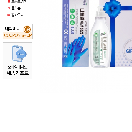
8
보온보냉백
9
물티슈
10
장바구니
대박머니
₩
COUPON
SHOP
모바일에서도
세종기프트