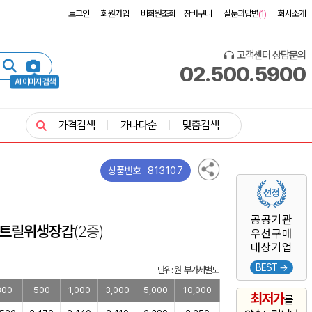
로그인
회원가입
비회원조회
장바구니
질문과답변
(1)
회사소개
고객센터 상담문의
02.500.5900
AI 이미지 검색
가격검색
가나다순
맞춤검색
813107
상품번호
공공기관
니트릴위생장갑
(2종)
우선구매
대상기업
BEST →
단위: 원 부가세별도
300
500
1,000
3,000
5,000
10,000
최저가
를