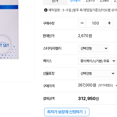
단가
2,670
2,580
2
견적문의
제작일정 : 3~5일 (발주 후/영업일기준/난이도별 상이
구매수량
2,670
원
판매단가
스티커/라벨지
케이스
선물포장
267,000
원
(부가세별도)
구매가격
312,950
결제금액
원
최저가 보장제 신청하기
〉