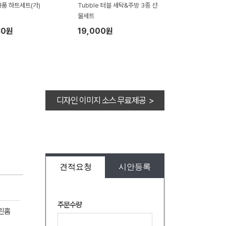
품 하트세트(가)
Tubble 터블 세탁&주방 3종 선
물세트
30원
19,000원
디자인 이미지 소스 무료제공 >
견적요청
시안등록
주문수량
크린홈