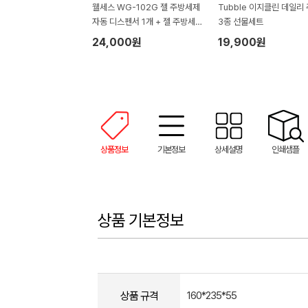
웰세스 WG-102G 젤 주방세제
Tubble 이지클린 데일리
자동 디스펜서 1개 + 젤 주방세
3종 선물세트
제 리필 2개 (500ml)
24,000원
19,900원
상품정보
기본정보
상세설명
인쇄샘플
상품 기본정보
상품 규격
160*235*55