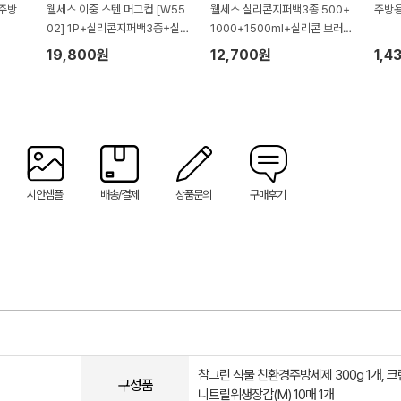
 주방
웰세스 이중 스텐 머그컵 [W55
웰세스 실리콘지퍼백3종 500+
주방용
02] 1P+실리콘지퍼백3종+실리
1000+1500ml+실리콘 브러시
콘 브러시 설거지 수세미 일체형
설거지 수세미 일체형 고무장갑
19,800원
12,700원
1,4
고무장갑 1P 세트
1P 세트
시안샘플
배송/결제
상품문의
구매후기
참그린 식물 친환경주방세제 300g 1개, 
구성품
니트릴위생장갑(M) 10매 1개