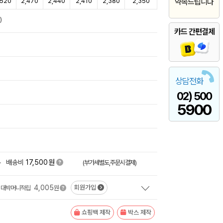
,520
2,470
2,440
2,410
2,380
2,350
약속드립니다
)
카드 간편결제
상담전화
02) 500
5900
원
+
배송비
17,500
(부가세별도,주문시결제)
4,005
회원가입
대박머니적립
원
쇼핑백 제작
박스 제작