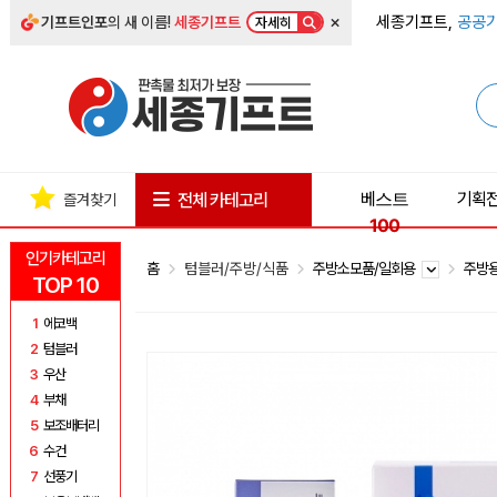
×
세종기프트,
공공기
기프트인포
의 새 이름!
세종기프트
자세히
베스트
기획
전체 카테고리
즐겨찾기
100
인기카테고리
홈
텀블러/주방/식품
주방소모품/일회용
주방
TOP 10
1
에코백
2
텀블러
3
우산
4
부채
5
보조배터리
6
수건
7
선풍기