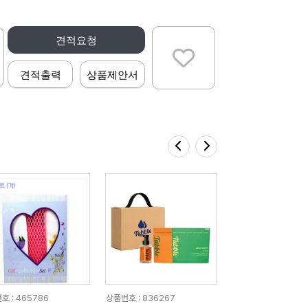
견적요청
견적출력
상품제안서
호 : 465786
상품번호 : 836267