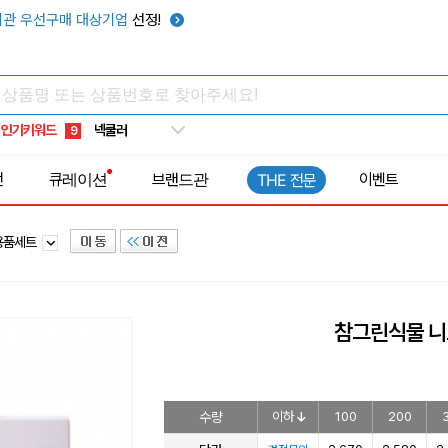
키캡
5
관 우선구매 대상기업
선정!
우산
6
텀블러
7
쿨토시
8
인기키워드
넥쿨러
9
타포린가방
10
전
큐레이션
브랜드관
이벤트
THE 전문
선풍기
1
용품세트
참그린식물 
수량
이하
100
200