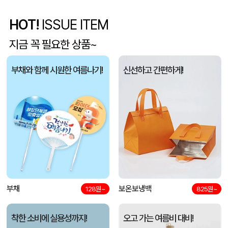
HOT!
ISSUE ITEM
폴리고무밴드담요 (100*75cm)
신OO
08-06
지금 꼭 필요한 상품~
[프롬네이쳐] 친환경 커피가루 우디 핸들 텀블러 750ml
김OO
08-06
부채와 함께 시원한 여름나기!
신선하고 간편하게!
스탠다드 에코백 (350x100x370mm)
아OO
08-06
모두애 LED 키캡 키링 굿즈
여OO
08-06
[주문제작] 에코백 맞춤 제작 서비스
KOO
08-06
망고스토리지 카드형 USB메모리 (4GB~128GB)
선OO
08-06
부채
보온보냉백
미니형 미니고급형 부직포가방
128원~
825원~
한OO
08-06
자바 제트라인베이비 (0.38mm)(자바공식인증대리점)
이OO
08-06
착한 소비에 실용성까지!
오고 가는 여름비 대비!