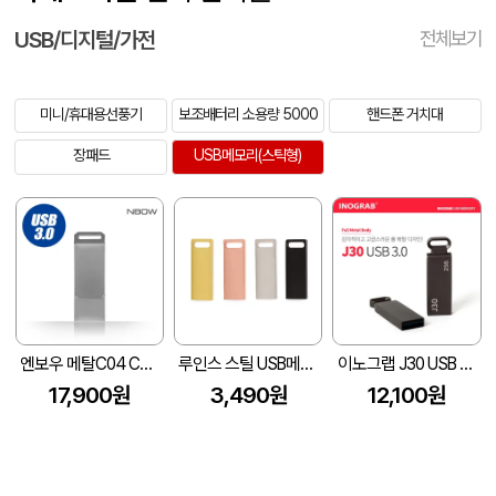
USB/디지털/가전
전체보기
미니/휴대용선풍기
보조배터리 소용량 5000
핸드폰 거치대
장패드
USB메모리(스틱형)
엔보우 메탈C04 C타입 OTG 3.0 USB
루인스 스틸 USB메모리 (4~128G)
이노그랩 J30 USB 3.0 (16GB~256GB)
17,900원
3,490원
12,100원