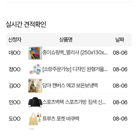
에코백재발주
이OO
08-06
루티네 데일리 모던 보온보냉백 도시락가방
김OO
08-06
실시간 견적확인
종이쇼핑백_멜리사 (250x130x320mm)
데OO
08-06
신청자
상품명
날짜
[소량주문가능] 디자인 원형거울(칼라) (70파이/75파이)
정OO
08-06
담아 캔버스 에코 보온보냉백
김OO
08-06
스포츠백팩 스포츠가방 짐색 신발주머니
민OO
08-06
프루츠 포켓 바쿠백
도OO
08-06
[보틀로만] 리유저블 컵 355ml
문OO
08-06
아웃도어 기능성 볼캡 야구모자 CL-C1
조OO
08-06