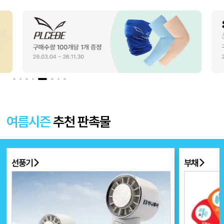
여름시즌
추천 판촉물
선풍기
부채