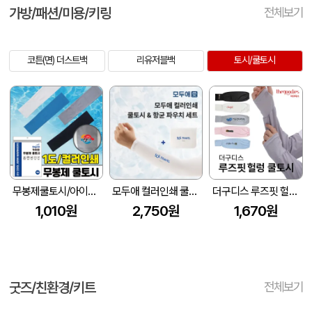
가방/패션/미용/키링
전체보기
코튼(면) 더스트백
리유저블백
토시/쿨토시
무봉제쿨토시/아이스쿨토시/냉감토시/UV차단 (36x8(9)cm)
모두애 컬러인쇄 쿨토시와 항균가공 파우치
더구디스 루즈핏 헐렁쿨토시
1,010원
2,750원
1,670원
굿즈/친환경/키트
전체보기