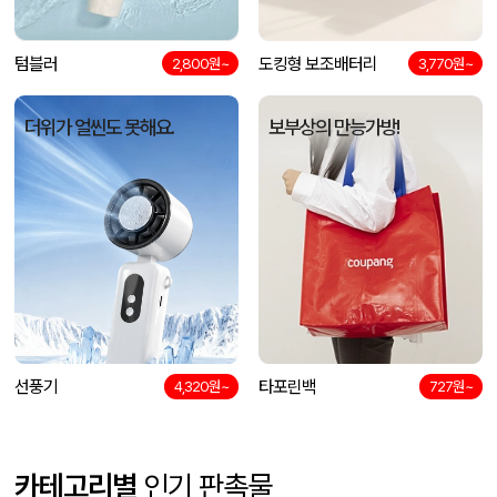
텀블러
도킹형 보조배터리
2,800원~
3,770원~
더위가 얼씬도 못해요.
보부상의 만능가방!
선풍기
타포린백
4,320원~
727원~
카테고리별
인기 판촉물