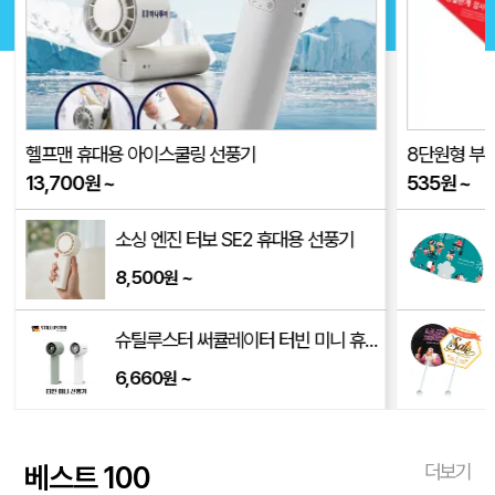
헬프맨 휴대용 아이스쿨링 선풍기
8단원형 부채 
13,700
원
~
535
원
~
소싱 엔진 터보 SE2 휴대용 선풍기
8,500
~
원
/250*170*350mm)
슈틸루스터 써큘레이터 터빈 미니 휴대용 선풍기 ST-SF100
6,660
~
원
베스트 100
더보기