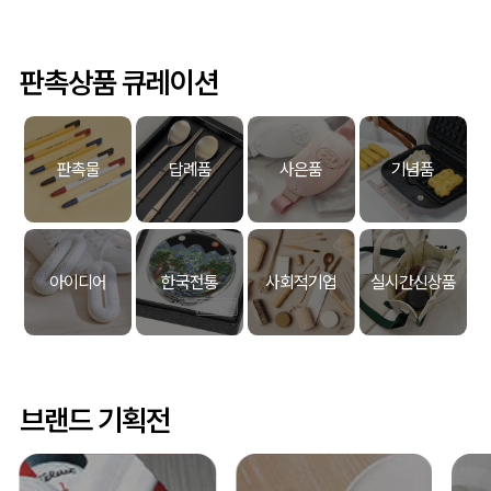
판촉상품 큐레이션
판촉물
답례품
사은품
기념품
아이디어
한국전통
사회적기업
실시간신상품
브랜드 기획전