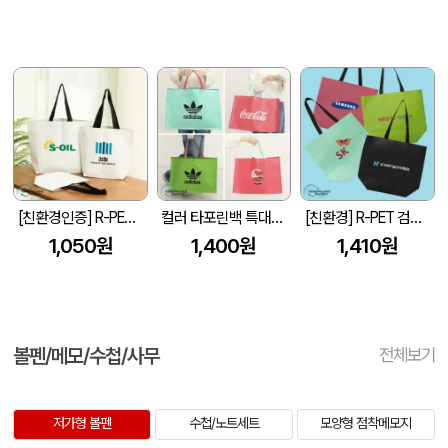
[친환경인증] R-PET 고밀도 리유저블백 (검정내피/170g)(S~XL)
컬러 타포린백 특대형(3색) (중량140g±5)(530x300x380mm)
[친환경] R-PET 검정내피 리유저블백 (4색/중형/170g)(450x150x400mm)
1,050원
1,400원
1,410원
볼펜/메모/수첩/사무
전체보기
저가형 볼펜
수첩/노트세트
모양형 점착메모지