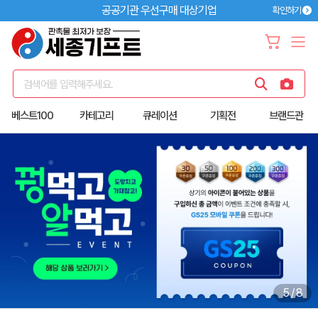
공공기관 우선구매 대상기업
확인하기
검색어를 입력해주세요.
베스트100
카테고리
큐레이션
기획전
브랜드관
5
/
8