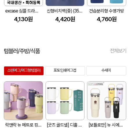
excase 심플 드라이백 3리터 숄더스트랩포함 (특허등록/국내생산) (250x420mm)
신형비치백(중) (350*240*90mm)
건습분리형 수영가방
4,130원
4,420원
4,760원
텀블러/주방/식품
전체보기
스텐머그/머그형텀블러
포토인쇄머그컵
수세미
락앤락 뉴 메트로 킹 텀블러 820ml
[굿즈 골드넬] 디홀 이중구조 스텐 머그 450ml
[보틀로만] 뉴 시에나 텀블러 900ml