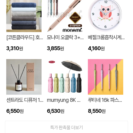
[코튼클라우드] 호텔수건 170g 1P (자수,나염)
모나미 오클락 3+1멀티펜 (0.5) (모나미공식협력업체)
베젤크롬흡착시계_부엉이JS886
3,310
3,855
4,160
원
원
원
대형 타포린가방 긴 손잡이 숄더가능(11color) (420x400x250mm)
신OO
08-06
센트라도 디퓨저 150ml
mumyung 8K 암막 베이스 완전자동 3단 양우산
루티네 16k 파스텔 자동 장우산
버브 3LU-01 파우치 6K 암막코팅 미니 양우산
김OO
08-06
6,550
6,530
8,550
원
원
원
M형 부직포가방 코팅/대형 (420x320x100mm)
민OO
08-06
특가 판촉물 더보기