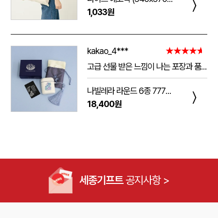
〉
1,033원
kakao_4***
★★★★★
고급 선물 받은 느낌이 나는 포장과 품질.
주는 사람도 받는 사람도 만족 스러운 제품 입니다.
나빌레라 라운드 6종 777쓰리세븐 손톱깎이 호작도 까치호랑이 네일케어세트
다만 아쉬운 점은 조립이 덜되어 있는 것이 간혹 있습니다.
〉
18,400원
케이스가 빠지는 현상이 좀 있는데, 조립할때 신경써서 해주시면 더 좋은 인상이 남을 것 같습니다.
세종기프트
공지사항 >