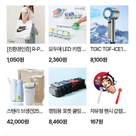
[친환경인증] R-PET 고밀도 리유저블백 (검정내피/170g)(S~XL)
모두애 LED 키캡 키링 굿즈
TGIC TGF-ICE1800 휴대용 냉각 선풍기
1,050원
2,360원
8,100원
스탠리 브생건250호(스탠리 아이스플로우 플립591ml+5단 6K UV암막양우산 파우치포함)
캠핑용 포켓 쿨링 300D PEVA 보냉 쿨링 방수백
자유형 팬시 (2컬러) 부채 150&#8709;~190&#8709; (손잡이110mm)
42,000원
8,460원
167원