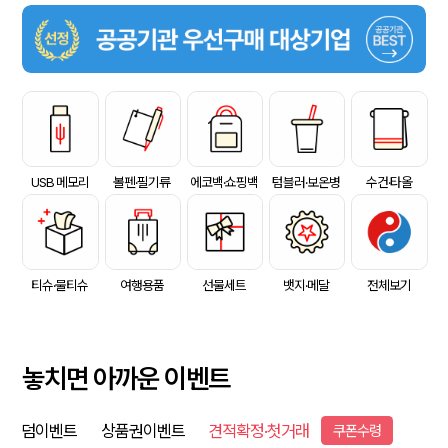
USB 메모리
볼펜·필기류
에코백·쇼핑백
텀블러·보온병
수건·타올
티슈·물티슈
여행용품
선물세트
뱃지·메달
전체보기
놓치면 아까운 이벤트
덤이벤트
상품권이벤트
견적확정·첫거래
쿠폰수령