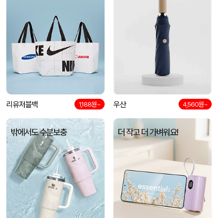
리유저블백
우산
1,188원~
4,560원~
밖에서도 수분보충
더 작고 더 가벼워요!