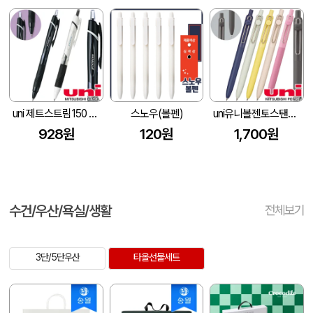
uni 제트스트림150 (0.5/0.7)
스노우(볼펜)
uni유니볼젠토스탠다드수성펜0.5
928원
120원
1,700원
수건/우산/욕실/생활
전체보기
3단/5단우산
타올선물세트