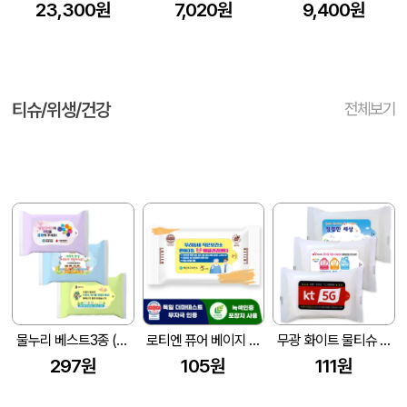
23,300원
7,020원
9,400원
티슈/위생/건강
전체보기
물누리 베스트3종 (무광) 물티슈 25매/30매/35매
로티엔 퓨어 베이지 전용 라벨형 물티슈 (10매) (150X90mm(±5mm))
무광 화이트 물티슈 (10매/15매/20매) (150*90mm)
297원
105원
111원