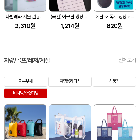
나빌레라 서울 관광지 오프너마그넷 냉장고자석 마그네틱 관광기념품
(국산) 아크릴 냉장고 집게 마그넷 주문제작
메탈-에폭시 냉장고자석
2,310원
1,214원
620원
차량/골프/레저/계절
전체보기
자루부채
여행용레디백
선풍기
비치백/수영가방