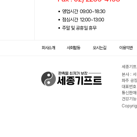
영업시간 09:00~18:30
점심시간 12:00~13:00
주말 및 공휴일 휴무
회사소개
사회활동
오시는길
이용약관
세종기프트
본사 : 
파주 공장
대표번호 :
통신판매신
건강기능식
Copyrig