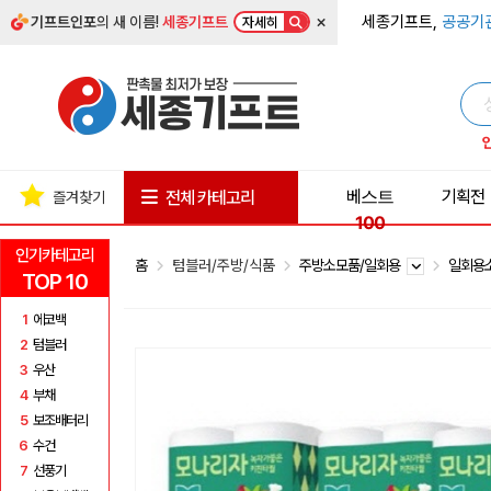
×
세종기프트,
공공기
기프트인포
의 새 이름!
세종기프트
자세히
베스트
기획전
전체 카테고리
즐겨찾기
100
인기카테고리
홈
텀블러/주방/식품
주방소모품/일회용
일회용
TOP 10
1
에코백
2
텀블러
3
우산
4
부채
5
보조배터리
6
수건
7
선풍기