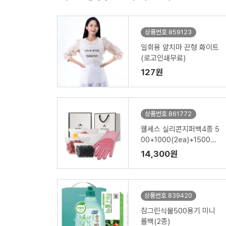
상품번호 859123
일회용 앞치마 끈형 화이트
(로고인쇄무료)
127원
상품번호 861772
웰세스 실리콘지퍼백4종 5
00+1000(2ea)+1500ml
+실리콘 브러시 설거지 수
14,300원
세미 일체형 고무장갑 1P
세트
상품번호 839420
참그린식물500용기 미니
롤백(2종)