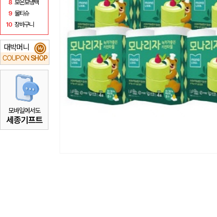
8
보온보냉백
9
물티슈
10
장바구니
대박머니
₩
COUPON
SHOP
모바일에서도
세종기프트