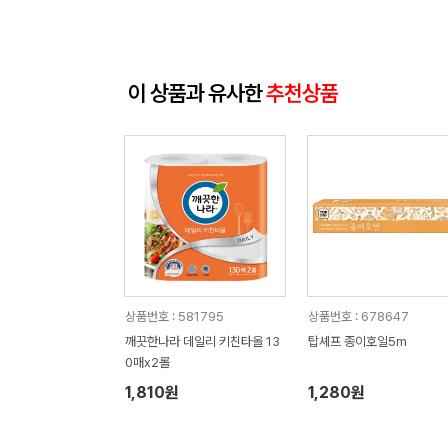
이 상품과 유사한
추천상품
상품번호 : 581795
상품번호 : 678647
깨끗한나라 데일리 키친타올 13
탑셰프 종이호일5m
0매x2롤
1,810원
1,280원