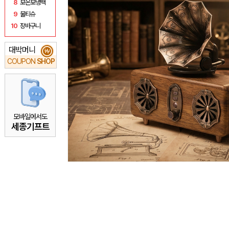
8
보온보냉백
9
물티슈
10
장바구니
대박머니
₩
COUPON
SHOP
모바일에서도
세종기프트