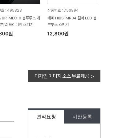
호 : 495828
상품번호 : 756994
 BR-MEC10 블루투스 게
케미 HIBS-MR04 컬러 LED 블
2채널 프리미엄 스피커
루투스 스피커
,300원
12,800원
디자인 이미지 소스 무료제공 >
견적요청
시안등록