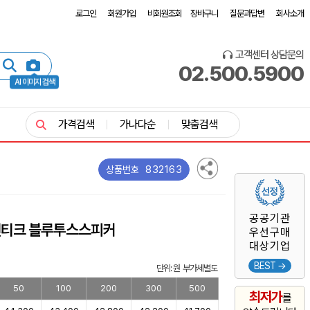
로그인
회원가입
비회원조회
장바구니
질문과답변
회사소개
고객센터 상담문의
02.500.5900
AI 이미지 검색
가격검색
가나다순
맞춤검색
832163
상품번호
공공기관
앤티크 블루투스스피커
우선구매
대상기업
BEST →
단위: 원 부가세별도
50
100
200
300
500
최저가
를