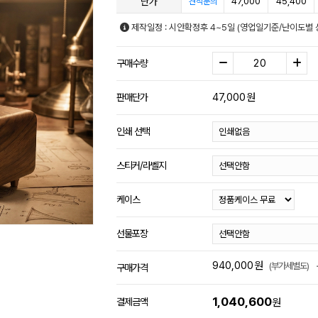
단가
47,000
45,400
견적문의
제작일정 : 시안확정후 4~5일 (영업일기준/난이도별 
구매수량
47,000
원
판매단가
인쇄 선택
스티커/라벨지
케이스
선물포장
940,000
원
(부가세별도)
구매가격
1,040,600
결제금액
원