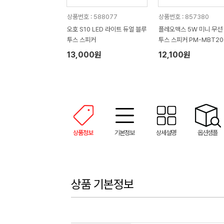
상품번호 : 588077
상품번호 : 857380
오호 S10 LED 라이트 듀얼 블루
플레오맥스 5W 미니 무선
투스 스피커
투스 스피커 PM-MBT20
13,000원
12,100원
상품정보
기본정보
상세설명
옵션샘플
상품 기본정보