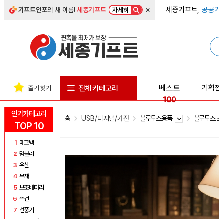
×
세종기프트,
공공기
기프트인포
의 새 이름!
세종기프트
자세히
베스트
기획
전체 카테고리
즐겨찾기
100
인기카테고리
홈
USB/디지털/가전
블루투스용품
블루투스
TOP 10
1
에코백
2
텀블러
3
우산
4
부채
5
보조배터리
6
수건
7
선풍기