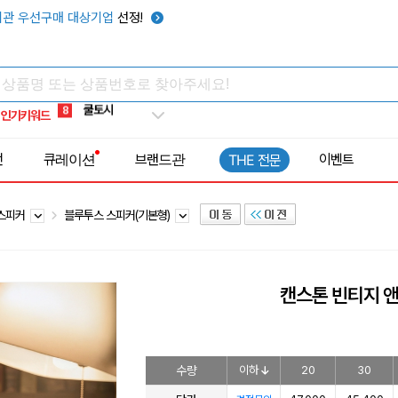
키캡
5
관 우선구매 대상기업
선정!
우산
6
텀블러
7
쿨토시
8
인기키워드
넥쿨러
9
타포린가방
10
전
큐레이션
브랜드관
이벤트
THE 전문
선풍기
1
 스피커
블루투스 스피커(기본형)
캔스톤 빈티지 
수량
이하
20
30