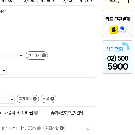
44,300
43,400
42,800
42,200
41,700
약속드립니다
상이)
카드 간편결제
상담전화
인쇄예시
02) 500
5900
포장예시
샘플
원
+
배송비
6,000
(부가세별도,주문시결제)
14,100
회원가입
대박머니적립
원