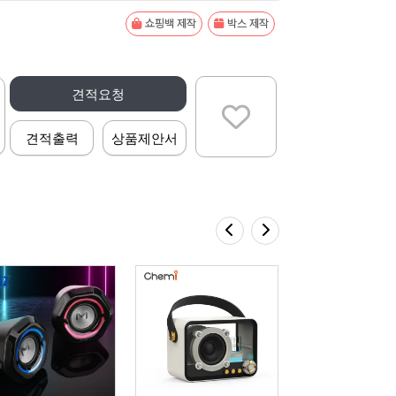
쇼핑백 제작
박스 제작
견적요청
견적출력
상품제안서