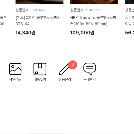
상품번호 : 836146
상품번호 : 589823
상품번
 블루
[엑토] 클래식 블루투스 스피커
HR-T5 newtro 블루투스스피
브리츠
00
BTS-64
커(300x180x180mm)
이밍 
14,340원
109,000원
56
2
시안샘플
배송/결제
상품문의
구매후기