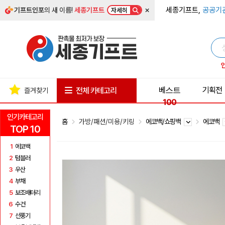
×
세종기프트,
공공기
기프트인포
의 새 이름!
세종기프트
자세히
베스트
기획전
전체 카테고리
즐겨찾기
100
인기카테고리
홈
가방/패션/미용/키링
에코백/쇼핑백
에코백
TOP 10
1
에코백
2
텀블러
3
우산
4
부채
5
보조배터리
6
수건
7
선풍기