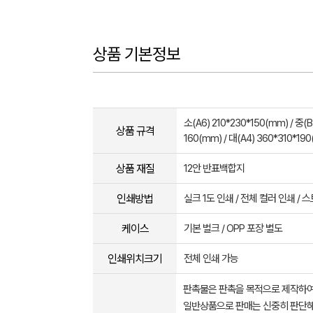
상품 기본정보
소(A6) 210*230*150(mm) / 중(B
상품 규격
160(mm) / 대(A4) 360*310*19
상품 재질
12안 반표백합지
인쇄방법
실크 1도 인쇄 / 전체 컬러 인쇄 / 
케이스
기본 벌크 / OPP 포장 별도
인쇄위치크기
전체 인쇄 가능
판촉물은 판촉을 목적으로 제작하여
일반상품으로 판매는 신중히 판단해