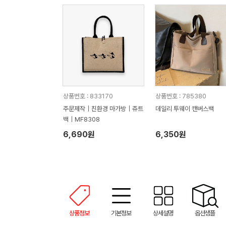
상품번호 : 833170
상품번호 : 785380
주문제작｜친환경 마가방｜쥬트
데일리 투웨이 캔버스백
백｜MF8308
6,690원
6,350원
상품정보
기본정보
상세설명
옵션샘플