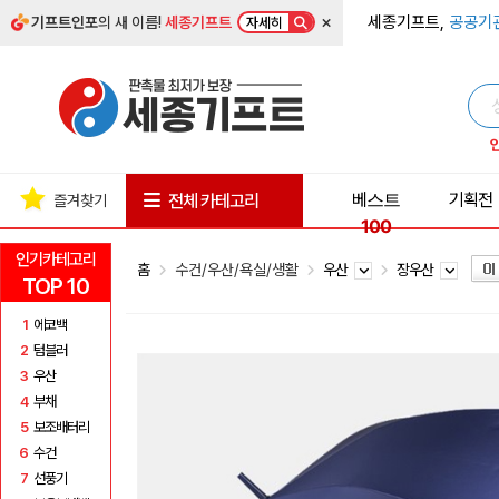
×
세종기프트,
공공기
기프트인포
의 새 이름!
세종기프트
자세히
베스트
기획전
전체 카테고리
즐겨찾기
100
인기카테고리
홈
수건/우산/욕실/생활
우산
장우산
TOP 10
1
에코백
2
텀블러
3
우산
4
부채
5
보조배터리
6
수건
7
선풍기