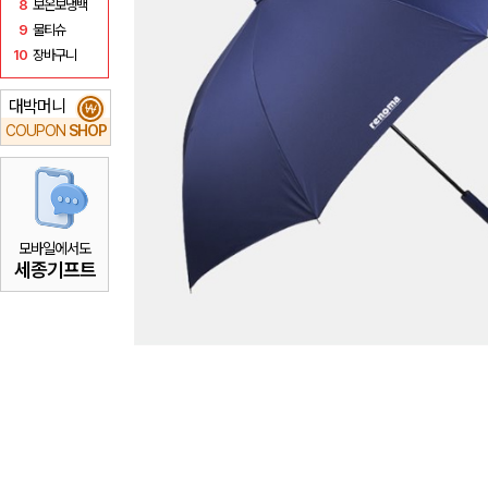
8
보온보냉백
9
물티슈
10
장바구니
대박머니
₩
COUPON
SHOP
모바일에서도
세종기프트