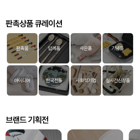
판촉상품 큐레이션
판촉물
답례품
사은품
기념품
아이디어
한국전통
사회적기업
실시간신상품
브랜드 기획전