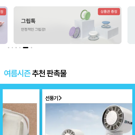
더보기 〉
여름시즌
추천 판촉물
선풍기
부채