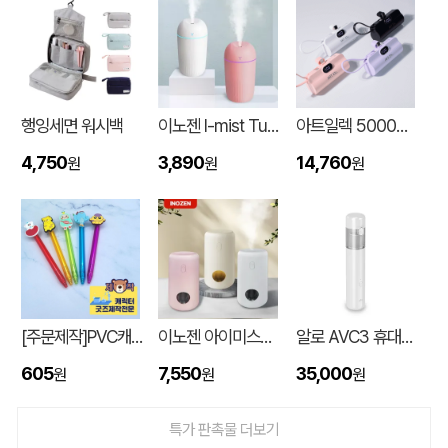
행잉세면 워시백
이노젠 I-mist Tumbler 미니가습기 420ml
아트일렉 5000mAh 도킹형 보조 배터리
4,750
3,890
14,760
원
원
원
대형 타포린가방 긴 손잡이 숄더가능(11color) (420x400x250mm)
신OO
08-06
[주문제작]PVC캐릭터 디오네캔디볼펜(2D)
이노젠 아이미스트 에어 무드등 휴대용 무선가습기
알로 AVC3 휴대용 3in1 에어건 핸디 차량용 무선청소기
버브 3LU-01 파우치 6K 암막코팅 미니 양우산
김OO
08-06
605
7,550
35,000
원
원
원
M형 부직포가방 코팅/대형 (420x320x100mm)
민OO
08-06
특가 판촉물 더보기