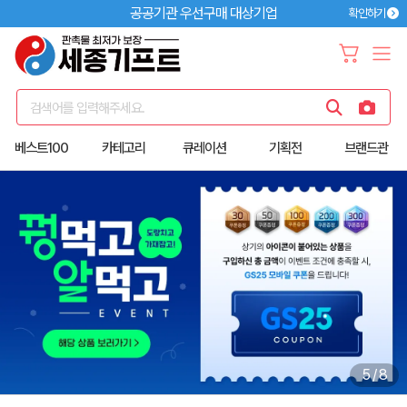
공공기관 우선구매 대상기업
확인하기
검색어를 입력해주세요.
베스트100
카테고리
큐레이션
기획전
브랜드관
5
/
8