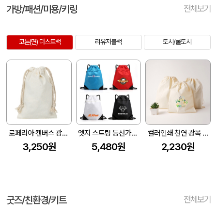
가방/패션/미용/키링
전체보기
코튼(면) 더스트백
리유저블백
토시/쿨토시
로페리아 캔버스 광목 복주머니(소)
엣지 스트링 등산가방 짐색
컬러인쇄 천연 광목 더스트백 4종 1P
3,250원
5,480원
2,230원
굿즈/친환경/키트
전체보기