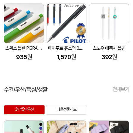
스위스 볼펜 PIGRA P03 피그라 볼펜
파이롯트 쥬스업 0.5(파이롯트공식인증대리점)
스노우 에폭시 볼펜
935원
1,570원
392원
수건/우산/욕실/생활
전체보기
3단/5단우산
타올선물세트