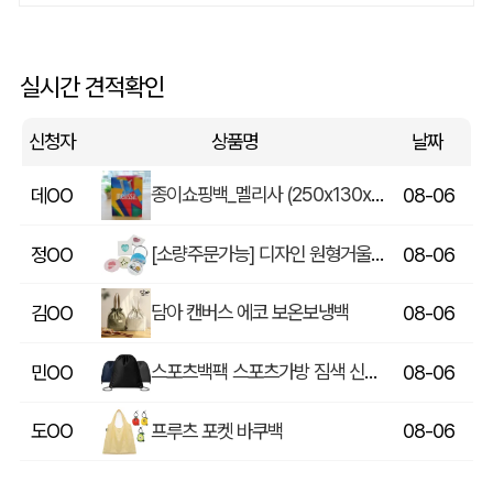
에코백재발주
이OO
08-06
실시간 견적확인
루티네 데일리 모던 보온보냉백 도시락가방
김OO
08-06
신청자
상품명
날짜
종이쇼핑백_멜리사 (250x130x320mm)
데OO
08-06
[소량주문가능] 디자인 원형거울(칼라) (70파이/75파이)
정OO
08-06
담아 캔버스 에코 보온보냉백
김OO
08-06
스포츠백팩 스포츠가방 짐색 신발주머니
민OO
08-06
프루츠 포켓 바쿠백
도OO
08-06
[보틀로만] 리유저블 컵 355ml
문OO
08-06