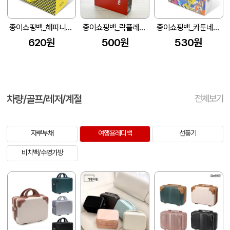
종이쇼핑백_해피니스 (300x130x350mm)
종이쇼핑백_락플레이스 (280x90x380mm)
종이쇼핑백_카툰네트워크 (280x100x300mm)
620원
500원
530원
차량/골프/레저/계절
전체보기
자루부채
여행용레디백
선풍기
비치백/수영가방