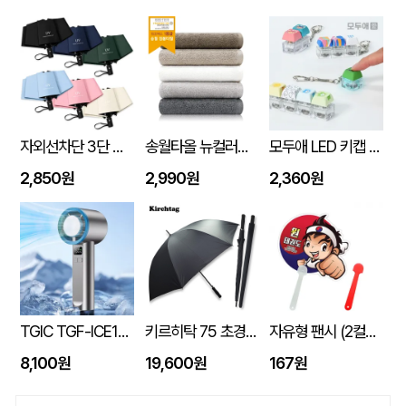
자외선차단 3단 자동 암막 양우산
송월타올 뉴컬러무지 150g (30수/40*80cm)
모두애 LED 키캡 키링 굿즈
2,850원
2,990원
2,360원
TGIC TGF-ICE1800 휴대용 냉각 선풍기
키르히탁 75 초경량 올카본 UV 암막우산
자유형 팬시 (2컬러) 부채 150&#8709;~190&#8709; (손잡이110mm)
8,100원
19,600원
167원