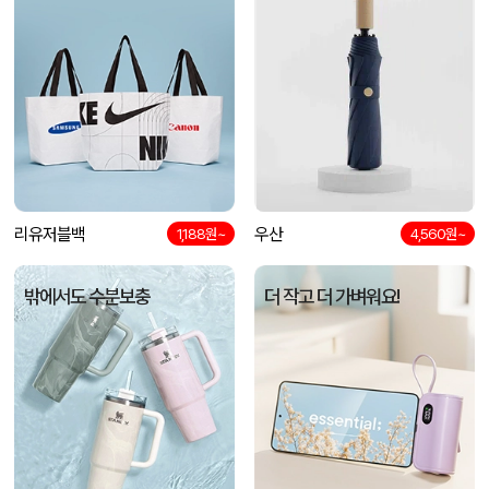
리유저블백
우산
1,188원~
4,560원~
밖에서도 수분보충
더 작고 더 가벼워요!