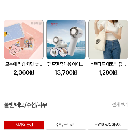
모두애 키캡 키링 굿즈
헬프맨 휴대용 아이스쿨링 선풍기
스탠다드 에코백 (350x100x370mm)
2,360원
13,700원
1,280원
볼펜/메모/수첩/사무
전체보기
저가형 볼펜
수첩/노트세트
모양형 점착메모지