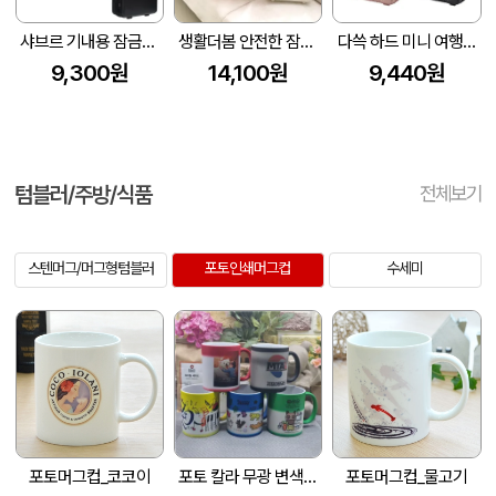
샤브르 기내용 잠금장치 있는여행용 보조 캐리어 레디백
생활더봄 안전한 잠금형 14인치 레디백 기내용 미니 캐리어
다쓱 하드 미니 여행용 기내용 캐리어 레디백 14인치
9,300원
14,100원
9,440원
텀블러/주방/식품
전체보기
스텐머그/머그형텀블러
포토인쇄머그컵
수세미
포토머그컵_코코이
포토 칼라 무광 변색 머그컵
포토머그컵_물고기