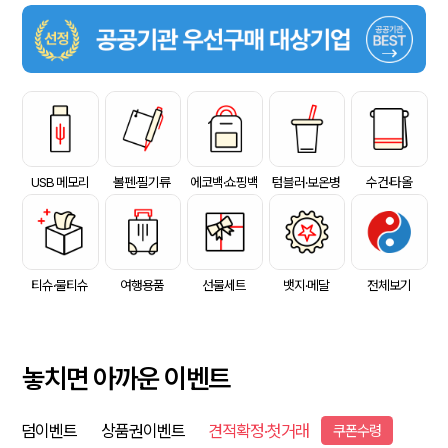
USB 메모리
볼펜·필기류
에코백·쇼핑백
텀블러·보온병
수건·타올
티슈·물티슈
여행용품
선물세트
뱃지·메달
전체보기
놓치면 아까운 이벤트
덤이벤트
상품권이벤트
견적확정·첫거래
쿠폰수령