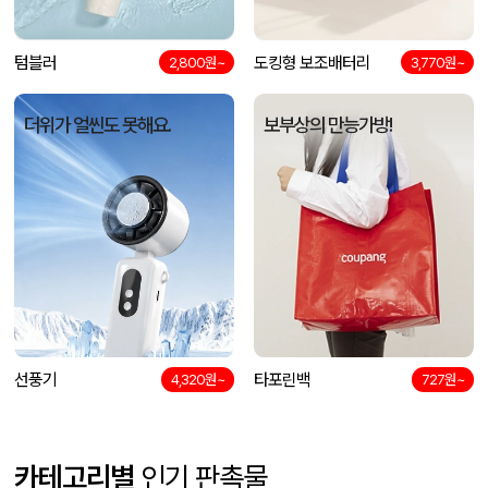
텀블러
도킹형 보조배터리
2,800원~
3,770원~
더위가 얼씬도 못해요.
보부상의 만능가방!
선풍기
타포린백
4,320원~
727원~
카테고리별
인기 판촉물