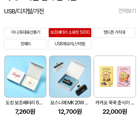
USB/디지털/가전
전체보기
미니/휴대용선풍기
보조배터리 소용량 5000
핸드폰 거치대
장패드
USB메모리(스틱형)
도킹 보조배터리 6000mAh+자석싸바리
모스니에 MK 20W 고속 도킹 보조배터리 5000mAh 자석싸바리케이스
카카오 꾹꾹 춘식이 & 버터 고구마 춘식이 맥세이프 납작 보조배터리 5,000mAh KWB001
7,260원
12,700원
22,000원