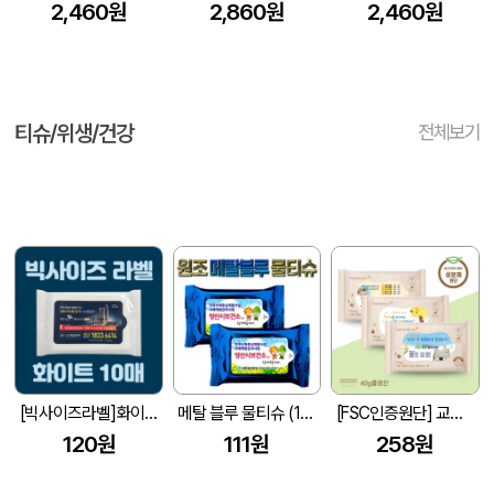
2,460원
2,860원
2,460원
티슈/위생/건강
전체보기
[빅사이즈라벨]화이트 물티슈 10매 (145*90mm)
메탈 블루 물티슈 (10매/15매/20매) (150*90mm)
[FSC인증원단] 교회전도 3종 생분해 물티슈 (10매/15매/20매)
120원
111원
258원