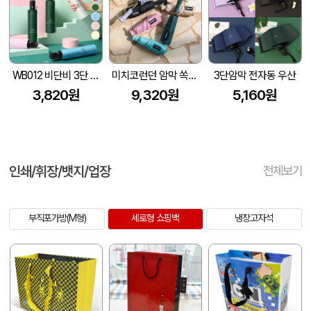
WB012 비단비 3단 8K 솔리드 전자동 암막 양우산 (인쇄/케이스포함)
미치코런던 암막 쏙쏙 5단우산 (M062)
3단암막 전자동 우산
3,820원
9,320원
5,160원
인쇄/휘장/뱃지/업장
전체보기
부직포가방(M형)
세로형 쇼핑백
냉장고자석