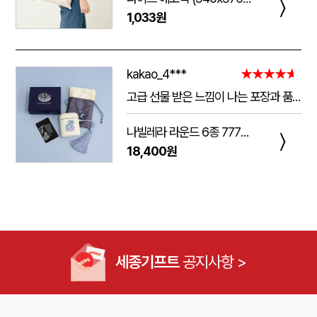
〉
1,033원
kakao_4***
★★★★★
고급 선물 받은 느낌이 나는 포장과 품질.
주는 사람도 받는 사람도 만족 스러운 제품 입니다.
나빌레라 라운드 6종 777쓰리세븐 손톱깎이 호작도 까치호랑이 네일케어세트
다만 아쉬운 점은 조립이 덜되어 있는 것이 간혹 있습니다.
〉
18,400원
케이스가 빠지는 현상이 좀 있는데, 조립할때 신경써서 해주시면 더 좋은 인상이 남을 것 같습니다.
세종기프트
공지사항 >