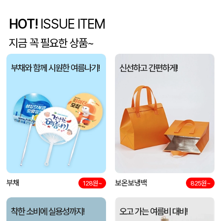
아웃도어 기능성 볼캡 야구모자 CL-C1
조OO
08-06
HOT!
ISSUE ITEM
폴리고무밴드담요 (100*75cm)
신OO
08-06
지금 꼭 필요한 상품~
[프롬네이쳐] 친환경 커피가루 우디 핸들 텀블러 750ml
김OO
08-06
부채와 함께 시원한 여름나기!
신선하고 간편하게!
스탠다드 에코백 (350x100x370mm)
아OO
08-06
모두애 LED 키캡 키링 굿즈
여OO
08-06
[주문제작] 에코백 맞춤 제작 서비스
KOO
08-06
망고스토리지 카드형 USB메모리 (4GB~128GB)
선OO
08-06
부채
보온보냉백
128원~
825원~
미니형 미니고급형 부직포가방
한OO
08-06
착한 소비에 실용성까지!
오고 가는 여름비 대비!
자바 제트라인베이비 (0.38mm)(자바공식인증대리점)
이OO
08-06