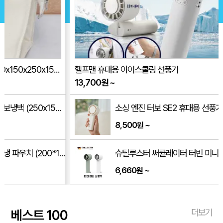
헬프맨 휴대용 아이스쿨링 선풍기
8단원형 부채 
13,700
원
~
535
원
~
소싱 엔진 터보 SE2 휴대용 선풍기
8,500
~
원
/250*170*350mm)
슈틸루스터 써큘레이터 터빈 미니 휴대용 선풍기 ST-SF100
6,660
~
원
베스트 100
더보기