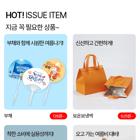
아웃도어 기능성 볼캡 야구모자 CL-C1
조OO
08-06
HOT!
ISSUE ITEM
폴리고무밴드담요 (100*75cm)
신OO
08-06
지금 꼭 필요한 상품~
[프롬네이쳐] 친환경 커피가루 우디 핸들 텀블러 750ml
김OO
08-06
부채와 함께 시원한 여름나기!
신선하고 간편하게!
스탠다드 에코백 (350x100x370mm)
아OO
08-06
모두애 LED 키캡 키링 굿즈
여OO
08-06
[주문제작] 에코백 맞춤 제작 서비스
KOO
08-06
망고스토리지 카드형 USB메모리 (4GB~128GB)
선OO
08-06
부채
보온보냉백
128원~
825원~
미니형 미니고급형 부직포가방
한OO
08-06
착한 소비에 실용성까지!
오고 가는 여름비 대비!
자바 제트라인베이비 (0.38mm)(자바공식인증대리점)
이OO
08-06