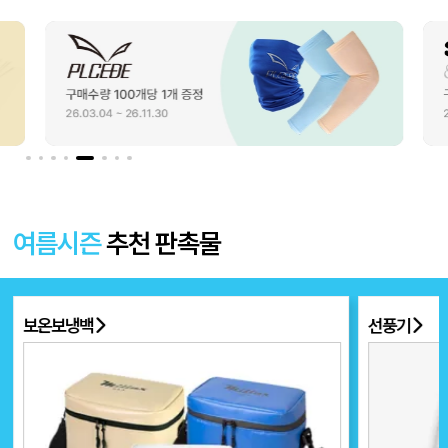
여름시즌
추천 판촉물
선풍기
부채