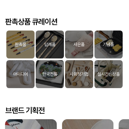
판촉상품 큐레이션
판촉물
답례품
사은품
기념품
아이디어
한국전통
사회적기업
실시간신상품
브랜드 기획전