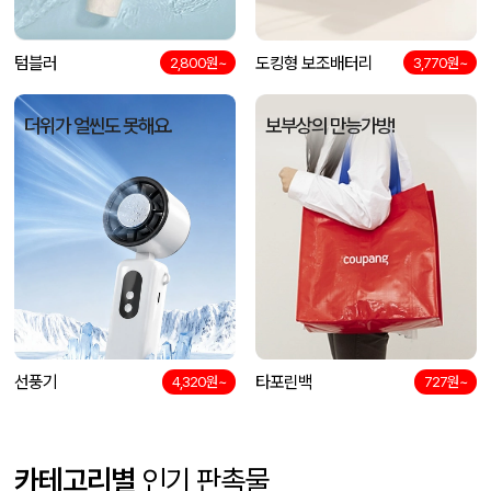
텀블러
도킹형 보조배터리
2,800원~
3,770원~
더위가 얼씬도 못해요.
보부상의 만능가방!
선풍기
타포린백
4,320원~
727원~
카테고리별
인기 판촉물