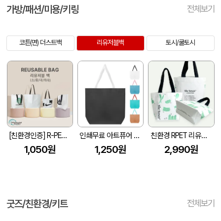
가방/패션/미용/키링
전체보기
코튼(면) 더스트백
리유저블백
토시/쿨토시
[친환경인증] R-PET 고밀도 리유저블백 (검정내피/170g)(소/중/대/특대)
인쇄무료 아트퓨어 리유저블 가방 중형(40x35x13cm)
친환경 RPET 리유저블백(무동판인쇄 - 소, 중, 대)
1,050원
1,250원
2,990원
굿즈/친환경/키트
전체보기