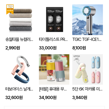
송월타올 뉴컬러무지 150g (30수/40*80cm)
타이틀리스트 PRO V1 6구세트 (45X95X135mm)
TGIC TGF-ICE1800 휴대용 냉각 선풍기
2,990원
33,000원
8,100원
터보아이스 날개없는 넥쿨러 4000mAh
[테팔] 휴대용 무선 믹서기 라이트믹스 (노랑/민트) 색상선택
5단 6K 마카롱 미니 UV 양우산
32,600원
34,900원
3,940원