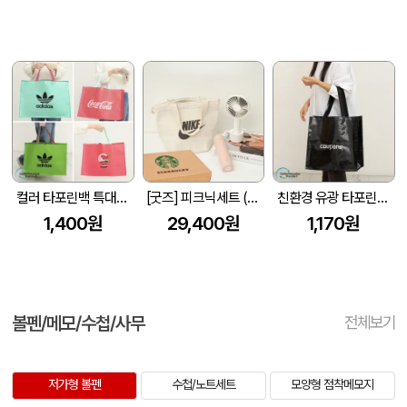
컬러 타포린백 특대형(3색) (중량140g±5)(530x300x380mm)
[굿즈] 피크닉세트 (보온보냉백+핸디선풍기+텀블러)
친환경 유광 타포린백 대형(2색) (400x250x400mm)
1,400원
29,400원
1,170원
볼펜/메모/수첩/사무
전체보기
저가형 볼펜
수첩/노트세트
모양형 점착메모지