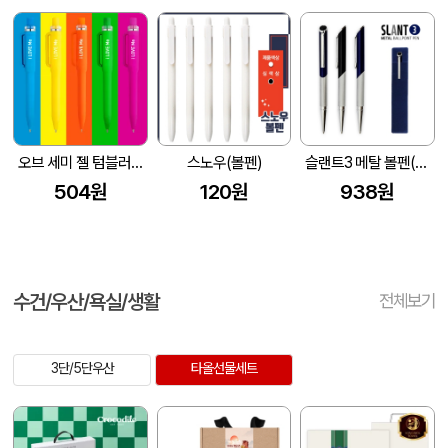
오브 세미 젤 텀블러 볼펜 1.0mm
스노우(볼펜)
슬랜트3 메탈 볼펜(1.0)
504원
120원
938원
수건/우산/욕실/생활
전체보기
3단/5단우산
타올선물세트