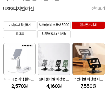
USB/디지털/가전
전체보기
미니/휴대용선풍기
보조배터리 소용량 5000
핸드폰 거치대
장패드
USB메모리(스틱형)
어나더 접이식 핸드폰 거치대
샌디 풀메탈 회전형 스마트폰 태블릿 거치대
스윙메탈 회전형 태블릿 폰거치대
2,570원
4,160원
7,550원