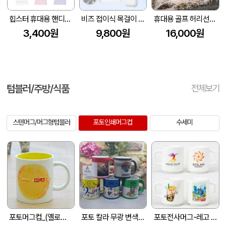
힙스터 휴대용 핸디선풍기 2,000mah 색상 3종
비즈 접이식 목걸이 펠티어 냉각 에어컨 선풍기 5000mAh
휴대용 골프 허리선풍기 W13W
3,400원
9,800원
16,000원
텀블러/주방/식품
전체보기
스텐머그/머그형텀블러
포토인쇄머그컵
수세미
포토머그컵_(옐로우꽃)
포토 칼라 무광 변색 머그컵
포토전사머그-레고 320ml