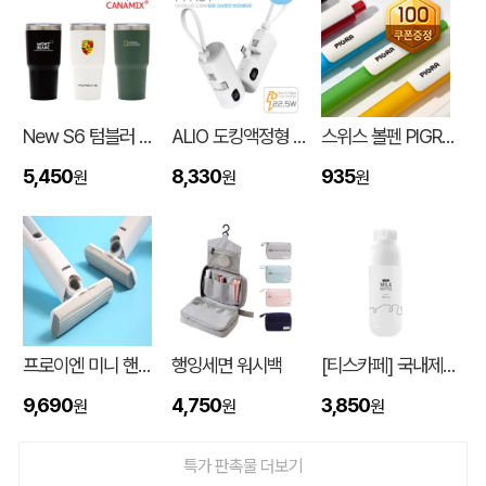
New S6 텀블러 600ml
ALIO 도킹액정형 고속충전PD22.5W 아이패스트 보조배터리 5000mAh
스위스 볼펜 PIGRA P03 피그라 볼펜
5,450
8,330
935
원
원
원
대형 타포린가방 긴 손잡이 숄더가능(11color) (420x400x250mm)
신OO
08-06
프로이엔 미니 핸디 클리너
행잉세면 워시백
[티스카페] 국내제작 3단 밀크 보틀 화이트 (PP) 500ml
9,690
4,750
3,850
원
원
원
버브 3LU-01 파우치 6K 암막코팅 미니 양우산
김OO
08-06
특가 판촉물 더보기
M형 부직포가방 코팅/대형 (420x320x100mm)
민OO
08-06