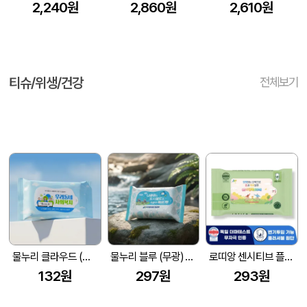
2,240원
2,860원
2,610원
티슈/위생/건강
전체보기
물누리 클라우드 (무광) 물티슈 10매/15매/20매
물누리 블루 (무광) 물티슈 25매/30매/35매
로띠앙 센시티브 플러셔블 그린 70g 라벨형 물티슈 (15/20매)
132원
297원
293원