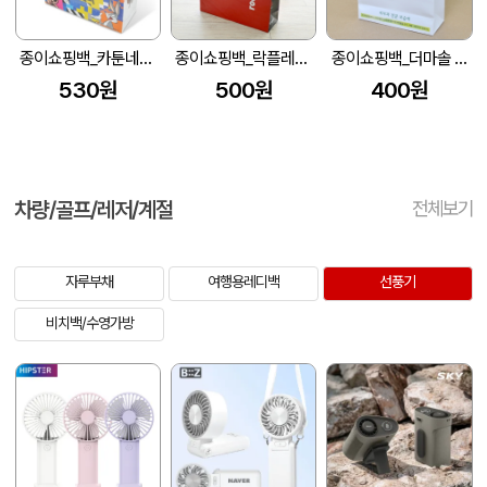
종이쇼핑백_카툰네트워크 (280x100x300mm)
종이쇼핑백_락플레이스 (280x90x380mm)
종이쇼핑백_더마솔 (150x60x210mm)
530원
500원
400원
차량/골프/레저/계절
전체보기
자루부채
여행용레디백
선풍기
비치백/수영가방