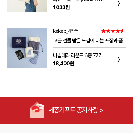
〉
1,033원
kakao_4***
★★★★★
고급 선물 받은 느낌이 나는 포장과 품질.
주는 사람도 받는 사람도 만족 스러운 제품 입니다.
나빌레라 라운드 6종 777쓰리세븐 손톱깎이 호작도 까치호랑이 네일케어세트
다만 아쉬운 점은 조립이 덜되어 있는 것이 간혹 있습니다.
〉
18,400원
케이스가 빠지는 현상이 좀 있는데, 조립할때 신경써서 해주시면 더 좋은 인상이 남을 것 같습니다.
세종기프트
공지사항 >