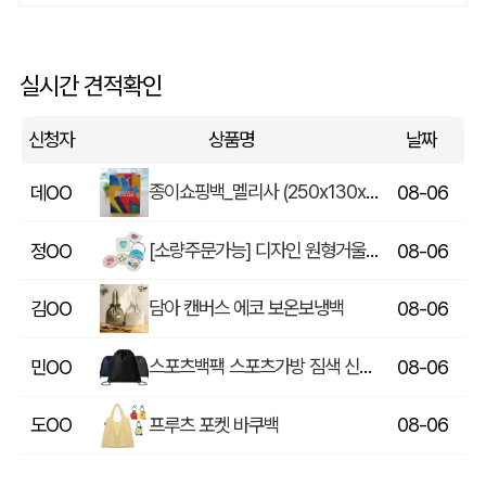
에코백재발주
이OO
08-06
실시간 견적확인
루티네 데일리 모던 보온보냉백 도시락가방
김OO
08-06
신청자
상품명
날짜
종이쇼핑백_멜리사 (250x130x320mm)
데OO
08-06
[소량주문가능] 디자인 원형거울(칼라) (70파이/75파이)
정OO
08-06
담아 캔버스 에코 보온보냉백
김OO
08-06
스포츠백팩 스포츠가방 짐색 신발주머니
민OO
08-06
프루츠 포켓 바쿠백
도OO
08-06
[보틀로만] 리유저블 컵 355ml
문OO
08-06