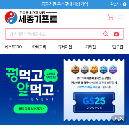
공공기관 우선구매 대상기업
확인하기
검색어를 입력해주세요.
베스트100
카테고리
큐레이션
기획전
브랜드관
5
/
8