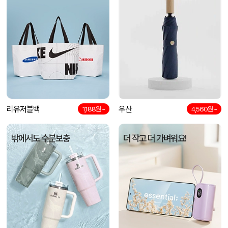
리유저블백
우산
1,188원~
4,560원~
밖에서도 수분보충
더 작고 더 가벼워요!