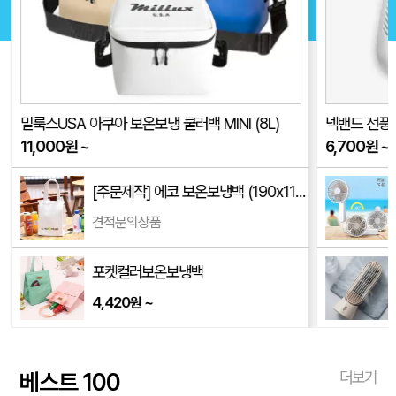
넥밴드 선풍기 Air4(품절)
자유형 네잎클
6,700
원
~
207
원
~
mm)
바른생활 폴더블 핸디선풍기 2,000mAh
6,550
~
원
소싱 미니타워 탁상용 선풍기
18,400
~
원
베스트 100
더보기