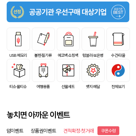
USB 메모리
볼펜·필기류
에코백·쇼핑백
텀블러·보온병
수건·타올
티슈·물티슈
여행용품
선물세트
뱃지·메달
전체보기
놓치면 아까운 이벤트
덤이벤트
상품권이벤트
견적확정·첫거래
쿠폰수령