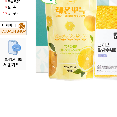
8
보온보냉백
9
물티슈
10
장바구니
대박머니
₩
COUPON
SHOP
모바일에서도
세종기프트