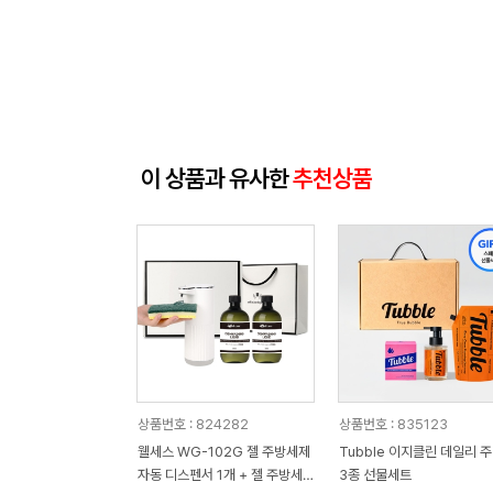
이 상품과 유사한
추천상품
상품번호 : 824282
상품번호 : 835123
웰세스 WG-102G 젤 주방세제
Tubble 이지클린 데일리 
자동 디스펜서 1개 + 젤 주방세
3종 선물세트