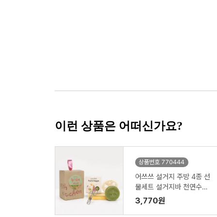
이런 상품은 어떠신가요?
상품번호 770444
어쓰쓰 설거지 주방 4종 선
물세트 설거지바 천연수세
미 제로웨이스트키트
3,770원