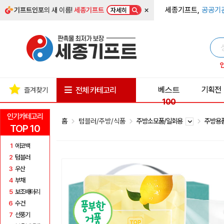
×
세종기프트,
공공기
기프트인포
의 새 이름!
세종기프트
자세히
베스트
기획전
전체 카테고리
즐겨찾기
100
인기카테고리
홈
텀블러/주방/식품
주방소모품/일회용
주방용
TOP 10
1
에코백
2
텀블러
3
우산
4
부채
5
보조배터리
6
수건
7
선풍기