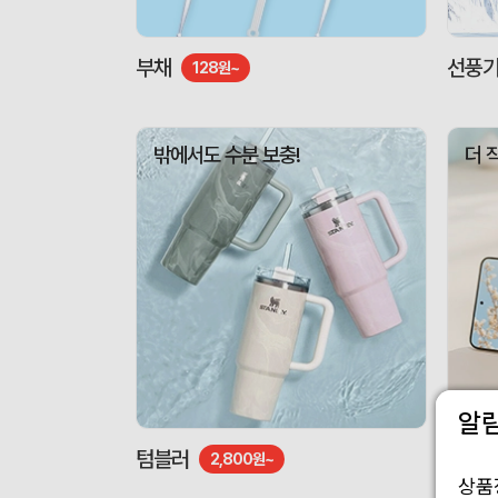
부채
선풍
128원~
밖에서도 수분 보충!
더 
알
텀블러
도킹형
2,800원~
상품