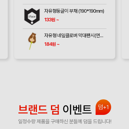
생활더봄 쿨링 넥쿨러 스카프 6color
7,800
~
원
쿨넥밴드 쿨넥튜브 쿨목밴드 아이스 넥밴드 넥쿨러 아이스쿨링
5,920
~
원
브랜드 덤
이벤트
덤+1
일정수량 제품을 구매하신 분들께 덤을 드립니다!