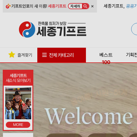
×
세종기프트,
공공기
기프트인포
의 새 이름!
세종기프트
자세히
베스트
기획
전체 카테고리
즐겨찾기
100
세종기프트
새소식 모아보기
MORE