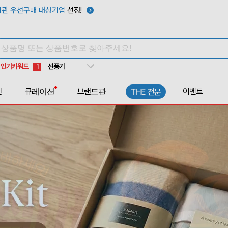
관 우선구매 대상기업
선정!
타포린가방
10
선풍기
1
인기키워드
부채
2
썬캡
3
전
큐레이션
브랜드관
이벤트
THE 전문
보온보냉백
4
키캡
5
우산
6
텀블러
7
쿨토시
8
넥쿨러
9
타포린가방
10
선풍기
1