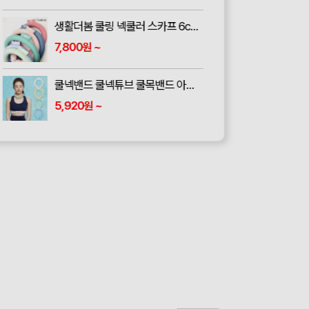
투밴드 쿨토시
868
~
원
카이란 봉제 쿨토시 1세트 (지퍼백 포함)
550
~
원