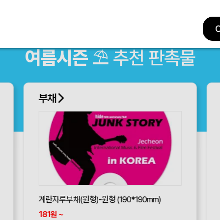
여름시즌
⛱ 추천 판촉물
넥쿨러
아이스 넥밴드 목도리 넥쿨러
3,890
~
원