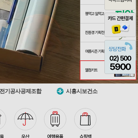
꿩먹고 알먹고
카드 간편결제
친환경 기획전
3종 1P
산출완료
이하영
08-07
상담전화
여름시즌 기획전
02) 500
 제작 서비스
산출완료
박명연
08-07
5900
산출완료
반달팬시자루부채(원형) (150Ø,160Ø,170Ø,180Ø,190Ø)
이성원
08-07
웰컴키트
산출완료
원형 팬시 (2컬러) 부채 (150∅~190∅)
이성원
08-07
시흥시보건소
한국도로공사서비
루) 부채
산출완료
이성원
08-07
접수중
스탠다드 에코백 (350x100x370mm)
장은지
08-07
산출완료
[친환경인증] R-PET 고밀도 리유저블백 (검정내피/170g)(S~XL)
김보경
08-07
산출완료
쓰리웨이 캔버스 크로스백 (330x40x380mm)
이유빈
08-07
타올
우산
여행용품
쇼핑백