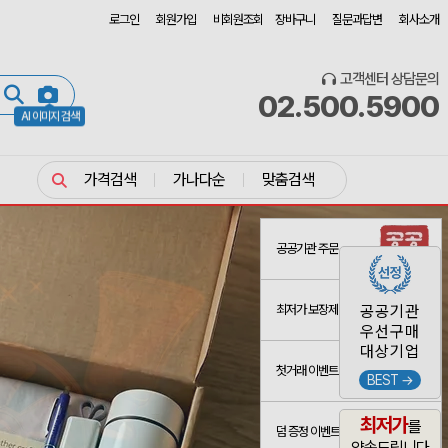
로그인
회원가입
비회원조회
장바구니
질문과답변
회사소개
고객센터 상담문의
02.500.5900
AI 이미지 검색
가격검색
가나다순
맞춤검색
공공기관 주문
최저가 보장제
공공기관
우선구매
대상기업
첫거래 이벤트
BEST →
최저가
를
덤 증정 이벤트
약속드립니다