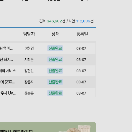
산출완료
서민석
08-07
산출완료
[송월] 뉴컬러무지 타월 150g 2매세트 (쇼핑백포함)
박명연
08-07
견적
346,602
건 / 시안
112,686
건
산출완료
핸즈프리 슬링백 시즌2 (31x16.5x6.5cm)
김준호
08-07
담당자
상태
등록일
산출완료
정대혁
08-07
산출완료
버튼온 크로스 파우치 슬링백 메신저백 Z763
이하영
08-07
산출완료
[사조] 쟌슨빌37호 (국내산 돼지고기100%) / 명절 선물세트
서정은
08-07
 제작 서비스
산출완료
김현민
08-07
산출완료
라벨 메쉬 파우치 [PH200] (230x185mm)
장은지
08-07
산출완료
5단 6K 솔리드 스퀘어 파우치 UV 양우산
윤송은
08-07
산출완료
이정원
08-07
산출완료
브리온 아이스큐브 2세대 여름 아이스 넥밴드 쿨러
이성원
08-07
스 L호
산출완료
서정은
08-07
께해요, 에코라이프!