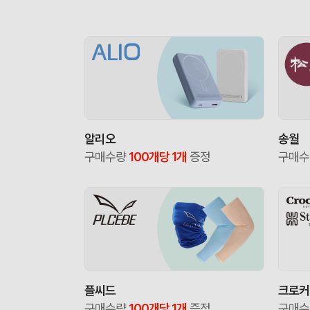
알리오
송월
구매수량
100개당 1개
증정
구매
플씨드
크로커
구매수량
100개당 1개
증정
구매