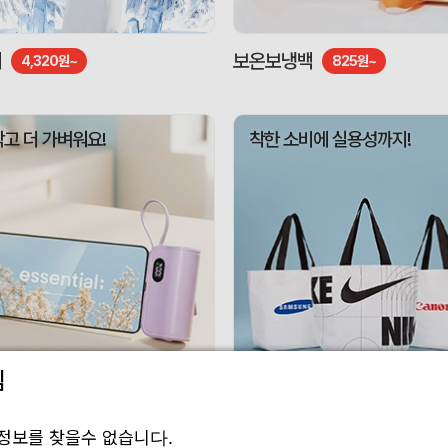
기
보온보냉백
4,320원~
825원~
작고 더 가벼워요!
착한 소비에 실용성까지!
림
 보조배터리
리유저블백
3,010원~
1,188원~
정보를 찾을수 없습니다.