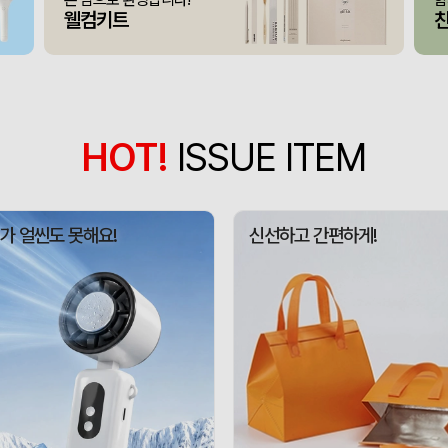
접이식 장바구니 포켓가방 
375347
김OO
300
웰컴키트
[주문제작] 에코백 맞춤
375346
담OO
200
375345
노OO
1200
375344
노OO
1200
HOT!
ISSUE ITEM
원형 로고긴팬시 (백색자
375342
노OO
1200
375367
이OO
100
가 얼씬도 못해요!
신선하고 간편하게!
375366
정OO
200
375364
울OO
120
상품제안(웰컴키트제작)
375363
이OO
30
375362
윤OO
350