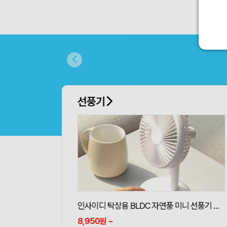
부채
계란자루부채(원형)-원형 (190*190mm)
181
~
원