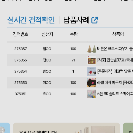
상품제안(웰컴키트제작)
375363
이OO
30
375362
윤OO
350
실시간 견적확인
|
납품사례
375361
송OO
1000
견적번호
신청자
수량
상품명
화장품박스 제작 문의
375358
이OO
1
375357
임OO
100
375355
전OO
71
[주문제작] 에코백 맞춤
375354
방OO
1
375353
이OO
100
375351
유OO
100
사각니들펜(0.7)
375350
이OO
500
375349
채OO
110
[26년 설]CJ 스마트초이
375348
전OO
71
온 맘으로 환영합니다!
함