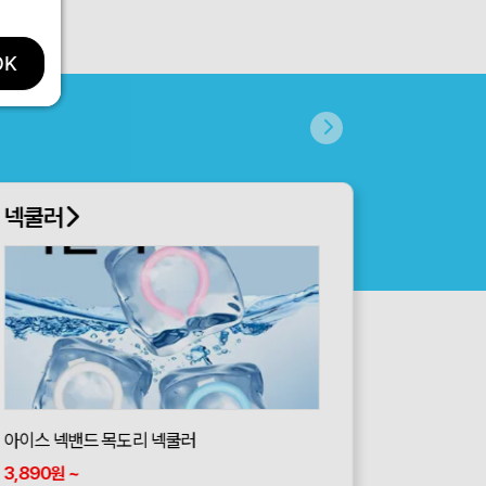
OK
쿨토시
쿨스카프 페이즐
771
~
원