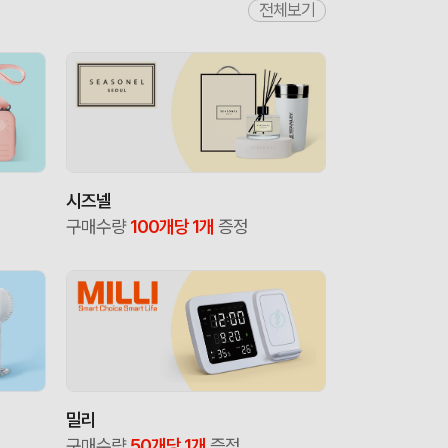
전체보기
시즈넬
구매수량
100개당 1개
증정
밀리
구매수량
50개당 1개
증정