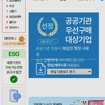
5
보조배터리
6
수건
7
선풍기
8
보온보냉백
공공기관
9
물티슈
우선구매
10
장바구니
대상기업
대박머니
₩
상품 BEST >
COUPON
SHOP
공공기관 주문시
복잡한 행정 서류
ESG
를
쉽고
간편하게
처리해드립니다.
세종기프트
증빙/계약서류
다운로드
지속가능경영
보고서 발간
✔
간직하고 싶은 특별함