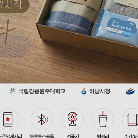
접이식 장바구니 포켓가방 
375347
김OO
300
[주문제작] 에코백 맞춤
375346
담OO
200
375345
노OO
1200
375344
노OO
1200
원주대학교
하남시청
전기공사공제조합
원형 로고긴팬시 (백색자
375342
노OO
1200
375367
이OO
100
375366
정OO
200
375364
울OO
120
드폰악세서리
블루투스용품
선풍기
텀블러
수건/