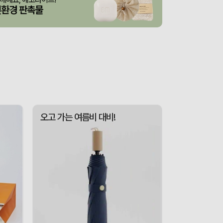
3종 1P
산출완료
이하영
08-07
친환경 판촉물
 제작 서비스
산출완료
박명연
08-07
산출완료
반달팬시자루부채(원형) (150Ø,160Ø,170Ø,180Ø,190Ø)
이성원
08-07
산출완료
원형 팬시 (2컬러) 부채 (150∅~190∅)
이성원
08-07
루) 부채
산출완료
이성원
08-07
접수중
스탠다드 에코백 (350x100x370mm)
장은지
08-07
오고 가는 여름비 대비!
산출완료
[친환경인증] R-PET 고밀도 리유저블백 (검정내피/170g)(S~XL)
김보경
08-07
산출완료
쓰리웨이 캔버스 크로스백 (330x40x380mm)
이유빈
08-07
산출완료
서민석
08-07
산출완료
[송월] 뉴컬러무지 타월 150g 2매세트 (쇼핑백포함)
박명연
08-07