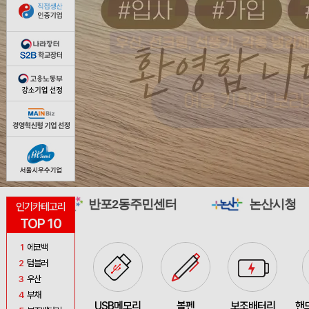
반포2동주민센터
논산시청
국립강릉
인기카테고리
TOP 10
1
에코백
2
텀블러
3
우산
4
부채
USB메모리
볼펜
보조배터리
핸