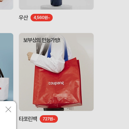
우산
4,560원~
보부상의 만능가방!
타포린백
727원~