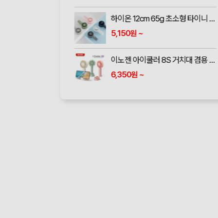
자유형둥글이 부채 (190*190mm)
133
~
원
자유형 네잎클로버 막대팬시(연두) 부채 (190파이)
184
~
원