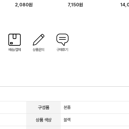
2,080원
7,150원
14,
배송/결제
상품문의
구매후기
구성품
본품
상품 색상
블랙