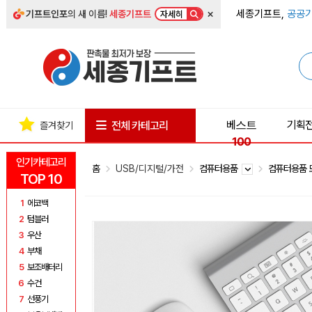
×
세종기프트,
공공기
기프트인포
의 새 이름!
세종기프트
자세히
베스트
기획
전체 카테고리
즐겨찾기
100
인기카테고리
홈
USB/디지털/가전
컴퓨터용품
컴퓨터용품
TOP 10
1
에코백
2
텀블러
3
우산
4
부채
5
보조배터리
6
수건
7
선풍기