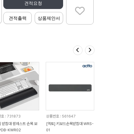
견적요청
견적출력
상품제안서
호 : 731873
상품번호 : 561647
 받침대 팜레스트 손목 보
[엑토] 키보드손목받침대 WRS-
PDB-KWR02
01