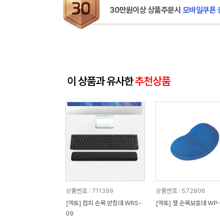
30만원이상 상품주문시
모바일쿠폰 
이 상품과 유사한
추천상품
상품번호 : 711399
상품번호 : 572806
[엑토] 컴피 손목 받침대 WRS-
[엑토] 젤 손목보호대 WP-
09