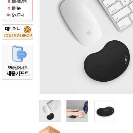
8
보온보냉백
9
물티슈
10
장바구니
대박머니
₩
COUPON
SHOP
모바일에서도
세종기프트