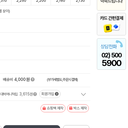
,310
2,250
2,200
2,160
2,130
약속드립니다
 상이)
카드 간편결제
상담전화
02) 500
5900
원
+
배송비
4,000
(부가세별도,주문시결제)
3,615
회원가입
대박머니적립
원
쇼핑백 제작
박스 제작