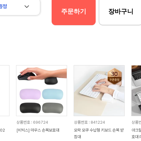
증정
주문하기
장바구니
상품번호 : 696724
상품번호 : 841224
상품번
02
[비빅스] 마우스 손목보호대
모락 모쿠 수납형 키보드 손목 받
아크릴
침대
호대 