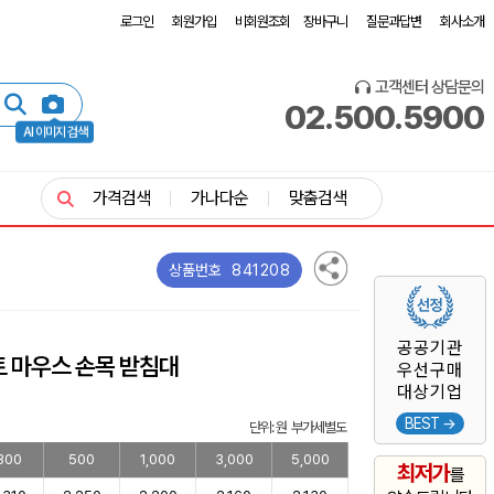
로그인
회원가입
비회원조회
장바구니
질문과답변
회사소개
고객센터 상담문의
02.500.5900
AI 이미지 검색
가격검색
가나다순
맞춤검색
841208
상품번호
공공기관
트 마우스 손목 받침대
우선구매
대상기업
BEST →
단위: 원 부가세별도
300
500
1,000
3,000
5,000
최저가
를