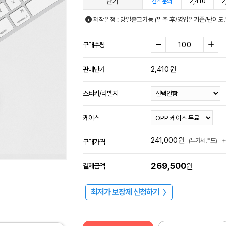
단가
2,410
2
견적문의
제작일정 : 당일출고가능 (발주 후/영업일기준/난이도별
구매수량
2,410
원
판매단가
스티커/라벨지
케이스
241,000
원
(부가세별도)
구매가격
269,500
결제금액
원
최저가 보장제 신청하기
〉