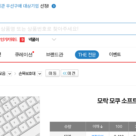
키캡
5
관 우선구매 대상기업
선정!
우산
6
텀블러
7
쿨토시
8
인기키워드
넥쿨러
9
타포린가방
10
전
큐레이션
브랜드관
이벤트
THE 전문
선풍기
1
 모음
손목보호대
모락 모쿠 소프
수량
이하
100