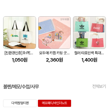
[친환경인증] R-PET 고밀도 리유저블백 (검정내피/170g)(S~XL)
모두애 키캡 키링 굿즈
컬러 타포린백 특대형(3색) (중량140g±5)(530x300x380mm)
1,050원
2,360원
1,400원
볼펜/메모/수첩/사무
전체보기
다색펜/멀티펜
메모패드/바인더노트