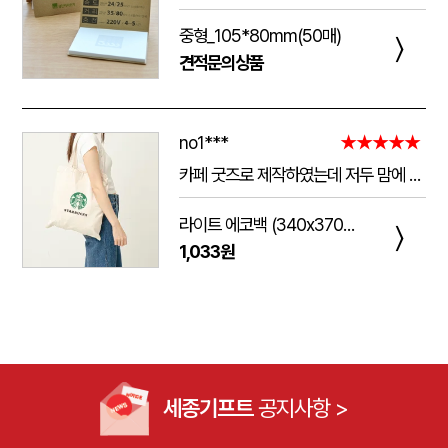
중형_105*80mm(50매)
〉
견적문의상품
no1***
★★★★★
카페 굿즈로 제작하였는데 저두 맘에 들고 손님들도 맘에 들어하세요. 저두 매일 들고 다니는데 탄탄해서 좋아요.가격도 맘에 들어서 벌써 3번째 주문했어요.진행 과정에 있어서도 상담 직원분들 세심하고 친절하세요.
라이트 에코백 (340x370mm)
〉
1,033원
세종기프트
공지사항 >