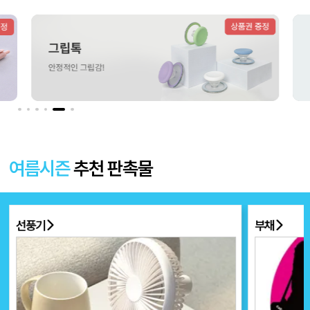
더보기 〉
여름시즌
추천 판촉물
선풍기
부채