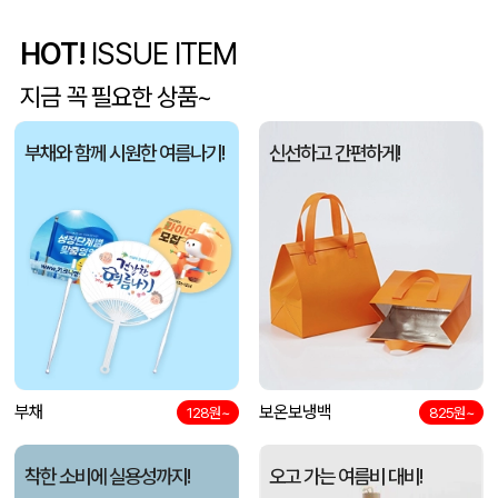
HOT!
ISSUE ITEM
5단 6K 솔리드 스퀘어 파우치 UV 양우산
유OO
08-07
지금 꼭 필요한 상품~
사각니들펜(0.7)
이OO
08-07
부채와 함께 시원한 여름나기!
신선하고 간편하게!
브리온 아이스큐브 2세대 여름 아이스 넥밴드 쿨러
채OO
08-07
[26년 설]CJ 스마트초이스 L호
전OO
08-07
접이식 장바구니 포켓가방 3종 1P
김OO
08-07
[주문제작] 에코백 맞춤 제작 서비스
담OO
08-07
반달팬시자루부채(원형) (150Ø,160Ø,170Ø,180Ø,190Ø)
부채
보온보냉백
노OO
08-07
128원~
825원~
원형 팬시 (2컬러) 부채 (150∅~190∅)
노OO
08-07
착한 소비에 실용성까지!
오고 가는 여름비 대비!