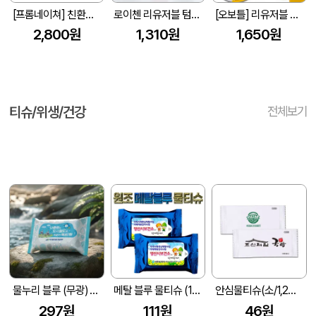
[프롬네이쳐] 친환경 커피가루 텀블러 400ml
로이첸 리유저블 텀블러 710ml+빨대솔(국산)
[오보틀] 리유저블 반투명 빨대텀블러 (빨대포함) 500ml
2,800원
1,310원
1,650원
티슈/위생/건강
전체보기
물누리 블루 (무광) 물티슈 25매/30매/35매
메탈 블루 물티슈 (10매/15매/20매) (150*90mm)
안심물티슈(소/1,2도 인쇄) (120*50mm)
297원
111원
46원