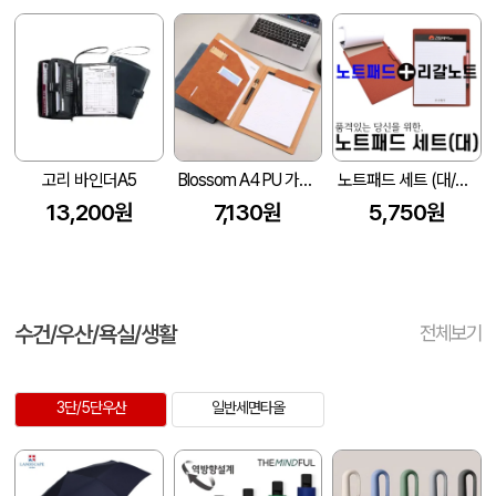
고리 바인더A5
Blossom A4 PU 가죽 클립보드 메모패드 커버 1P
노트패드 세트 (대/202*281mm)
13,200원
7,130원
5,750원
수건/우산/욕실/생활
전체보기
3단/5단우산
일반세면타올