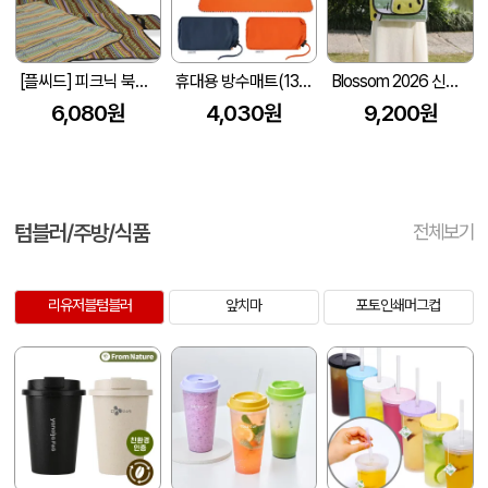
[플씨드] 피크닉 북유럽 돗자리 (소/중/대)
휴대용 방수매트(135cmx145cm) 방수돗자리 휴대용매트 돗자리매트 등산매트 // 인쇄제작가능
Blossom 2026 신형 초음파 퀼팅 방수 피크닉매트 1P
6,080원
4,030원
9,200원
텀블러/주방/식품
전체보기
리유저블텀블러
앞치마
포토인쇄머그컵