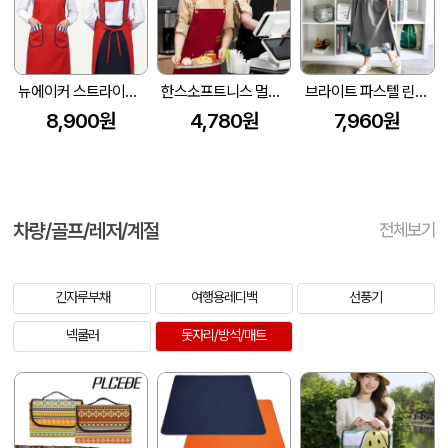
뉴에이커 스트라이프 H형 앞치마 SM-AE02
한스소프트니스 멀티포켓고급앞치마 APR01
브라이트 파스텔 린넨 롱 원피스 앞치마
8,900원
4,780원
7,960원
차량/골프/레저/계절
전체보기
긴자루부채
여행용레디백
선풍기
넥쿨러
돗자리/방석/매트