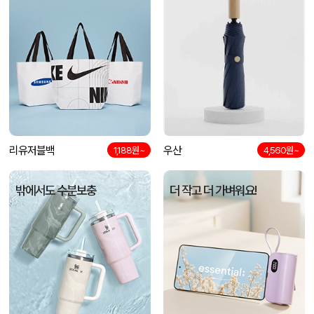
리유저블백
우산
1,188원~
4,560원~
밖에서도 수분보충
더 작고 더 가벼워요!