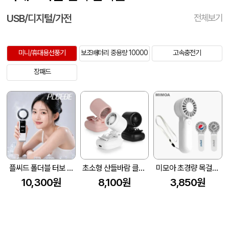
USB/디지털/가전
전체보기
미니/휴대용선풍기
보조배터리 중용량 10000
고속충전기
장패드
플씨드 폴더블 터보 쿨링 팬 휴대용 선풍기
초소형 산들바람 클립형 선풍기 N616
미모아 초경량 목걸이 미니 선풍기 FHM16
10,300원
8,100원
3,850원