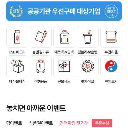
USB 메모리
볼펜·필기류
에코백·쇼핑백
텀블러·보온병
수건·타올
티슈·물티슈
여행용품
선물세트
뱃지·메달
전체보기
놓치면 아까운 이벤트
덤이벤트
상품권이벤트
견적확정·첫거래
쿠폰수령