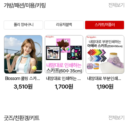
가방/패션/미용/키링
전체보기
폴리 장바구니
리유저블백
스카프/머플러
Blossom 쿨링 스카프 냉감 아이스 머플러 1P
내맘대로 인쇄하는 스카프 35cm(30수,60수)
내맘대로 부분인쇄하는 아메바 스카프(면30수50cm)
3,510원
1,700원
1,190원
굿즈/친환경/키트
전체보기