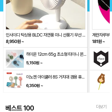
인사이디 탁상용 BLDC 자연풍 미니 선풍기 무선 저소음 스탠드 선풍기 ISF-100
계란자루부채(
8,950
원
~
181
원
~
하이온 12cm 65g 초소형 타이니 몬스터 휴대용 선풍기 H14
5,150
~
원
이노젠 아이쿨러 8S 거치대 겸용 휴대용 선풍기 INOZEN i-cooler 8S
6,350
~
원
베스트 100
더보기