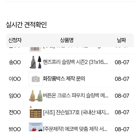
쓰리웨이 캔버스 크로스백 (330x40x380mm)
울OO
08-07
상품제안(웰컴키트제작)
이OO
08-07
실시간 견적확인
[송월] 뉴컬러무지 타월 150g 2매세트 (쇼핑백포함)
윤OO
08-07
신청자
상품명
날짜
핸즈프리 슬링백 시즌2 (31x16.5x6.5cm)
송OO
08-07
화장품박스 제작 문의
이OO
08-07
버튼온 크로스 파우치 슬링백 메신저백 Z763
임OO
08-07
[사조] 쟌슨빌37호 (국내산 돼지고기100%) / 명절 선물세트
전OO
08-07
[주문제작] 에코백 맞춤 제작 서비스
방OO
08-07
라벨 메쉬 파우치 [PH200] (230x185mm)
이OO
08-07