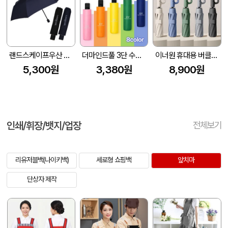
랜드스케이프우산 3단수동폰지무지 3단우산 (55*8k)
더마인드풀 3단 수동 UV차단 거꾸로 양우산 색상 8종
이너원 휴대용 버클형 10K 3단 자동 양우산 (UPF 50+)
5,300원
3,380원
8,900원
인쇄/휘장/뱃지/업장
전체보기
리유저블백(나이키백)
세로형 쇼핑백
앞치마
단상자 제작