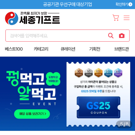
공공기관 우선구매 대상기업
확인하기
검색어를 입력해주세요.
베스트100
카테고리
큐레이션
기획전
브랜드관
6
/
8