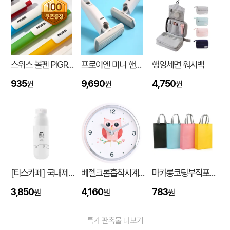
스위스 볼펜 PIGRA P03 피그라 볼펜
프로이엔 미니 핸디 클리너
행잉세면 워시백
935
9,690
4,750
원
원
원
입체형떡메모_(도자기레인보우)
이OO
08-08
[티스카페] 국내제작 3단 밀크 보틀 화이트 (PP) 500ml
베젤크롬흡착시계_부엉이JS886
마카롱코팅부직포가방 (300*430*105mm)
스탠다드 에코백 (350x100x370mm)
이OO
08-07
3,850
4,160
783
원
원
원
[친환경인증] R-PET 고밀도 리유저블백 (검정내피/170g)(S~XL)
정OO
08-07
특가 판촉물 더보기