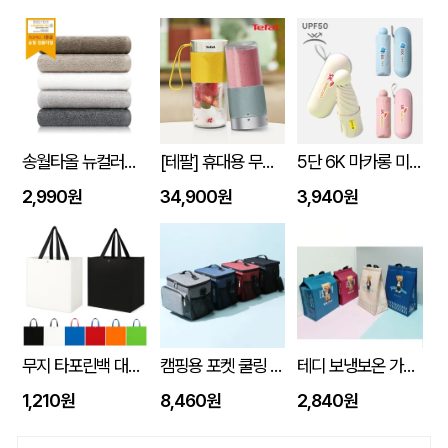
송월타올 뉴컬러무지 150g (30수/40*80cm)
[테팔] 휴대용 무선 믹서기 라이트믹스 (노랑/민트) 색상선택
5단 6K 마카롱 미니 UV 양우산
2,990원
34,900원
3,940원
무지 타포린백 대형 (42x40x23) 타포린가방 시장가방 보조가방 // 인쇄제작가능
캠핑용 포켓 쿨링 300D PEVA 보냉 쿨링 방수백
테디 보냉보온 가방 10L (270x170x350mm)
1,210원
8,460원
2,840원