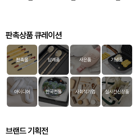
판촉상품 큐레이션
판촉물
답례품
사은품
기념품
아이디어
한국전통
사회적기업
실시간신상품
브랜드 기획전