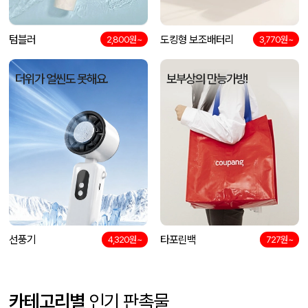
텀블러
도킹형 보조배터리
2,800원~
3,770원~
더위가 얼씬도 못해요.
보부상의 만능가방!
선풍기
타포린백
4,320원~
727원~
카테고리별
인기 판촉물