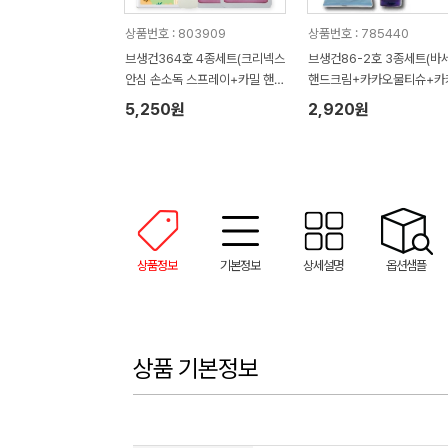
상품번호 : 803909
상품번호 : 785440
브생건364호 4종세트(크리넥스
브생건86-2호 3종세트(바
안심 손소독 스프레이+카밀 핸드
핸드크림+카카오물티슈+카
크림+유시몰 가글2매)
미용휴지)
5,250원
2,920원
상품정보
기본정보
상세설명
옵션샘플
상품 기본정보