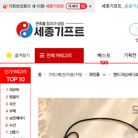
×
세종기프트,
공공기
기프트인포
의 새 이름!
세종기프트
자세히
베스트
기획전
전체 카테고리
즐겨찾기
100
인기카테고리
홈
가방/패션/미용/키링
화장품
핸드크림/바디
TOP 10
1
에코백
2
텀블러
3
우산
4
부채
5
보조배터리
6
수건
7
선풍기