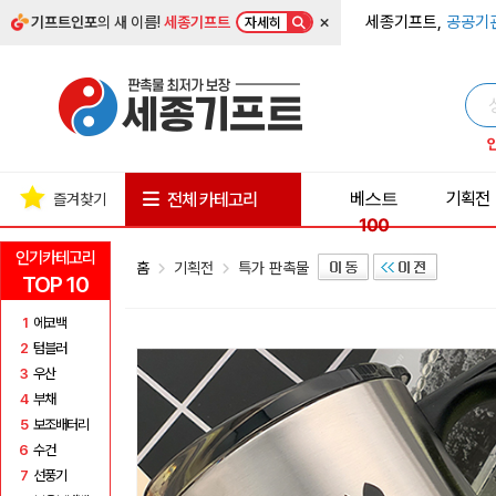
×
세종기프트,
공공기
기프트인포
의 새 이름!
세종기프트
자세히
베스트
기획전
전체 카테고리
즐겨찾기
100
인기카테고리
홈
기획전
특가 판촉물
TOP 10
1
에코백
2
텀블러
3
우산
4
부채
5
보조배터리
6
수건
7
선풍기