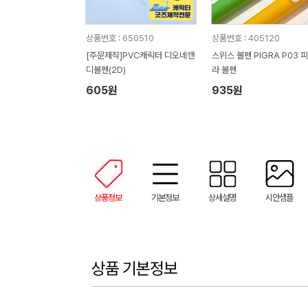
상품번호 : 650510
상품번호 : 405120
[주문제작]PVC캐릭터 디오네캔
스위스 볼펜 PIGRA P03 
디볼펜(2D)
라 볼펜
605원
935원
상품정보
기본정보
상세설명
시안샘플
상품 기본정보