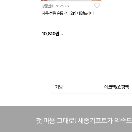
상품번호
762576
자동 전동 손톱깍이 2in1 네일트리머
10,810
원
~
가방
에코백/쇼핑백
첫 마음 그대로! 세종기프트가 약속