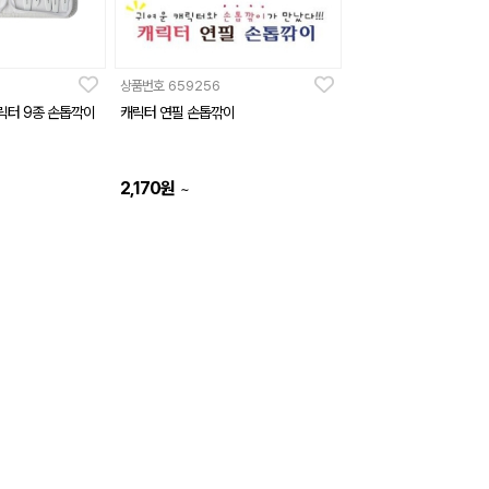
상품번호
659256
릭터 9종 손톱깍이
캐릭터 연필 손톱깎이
2,170
원
~