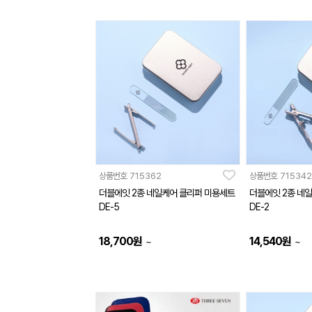
상품번호
715362
상품번호
715342
더블에잇 2종 네일케어 클리퍼 미용세트
더블에잇 2종 네
DE-5
DE-2
18,700
원
14,540
원
~
~