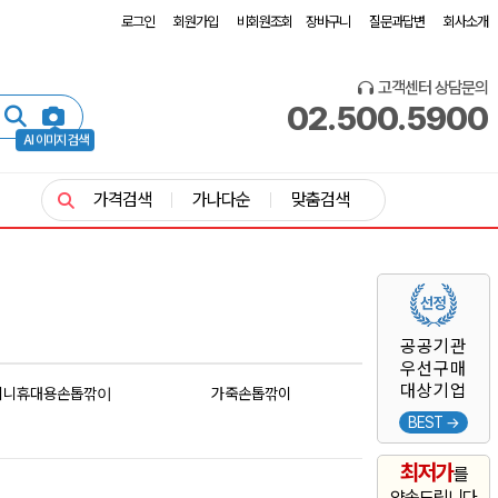
로그인
회원가입
비회원조회
장바구니
질문과답변
회사소개
고객센터 상담문의
02.500.5900
AI 이미지 검색
가격검색
가나다순
맞춤검색
공공기관
우선구매
대상기업
미니휴대용손톱깎이
가죽손톱깎이
BEST →
최저가
를
약속드립니다