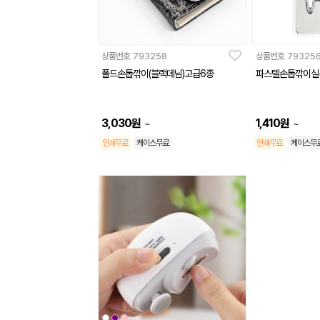
상품번호
793258
상품번호
79325
폴드손톱깎이(블랙데님)고급6종
파스텔손톱깎이실속
3,030
원
1,410
원
~
~
인쇄무료
케이스무료
인쇄무료
케이스무