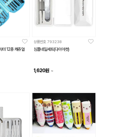
상품번호
793238
릭터 12종 캐쥬얼
심플네일세트(다이아컷)
1,620
원
~