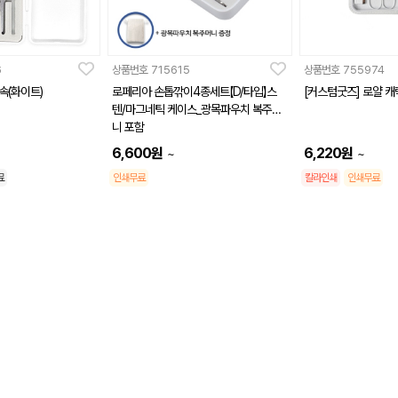
6
상품번호
715615
상품번호
755974
(화이트)
로페리아 손톱깎이4종세트【D/타입】스
[커스텀굿즈] 로얄 캐
텐/마그네틱 케이스_광목파우치 복주머
니 포함
6,600
원
6,220
원
~
~
료
인쇄무료
칼라인쇄
인쇄무료