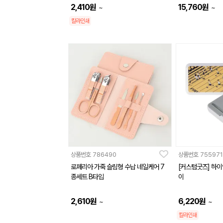
2,410
원
15,760
원
~
~
칼라인쇄
상품번호
786490
상품번호
755971
로페리아 가죽 슬림형 수납 네일케어 7
[커스텀굿즈] 하이
종세트 B타입
이
2,610
원
6,220
원
~
~
칼라인쇄