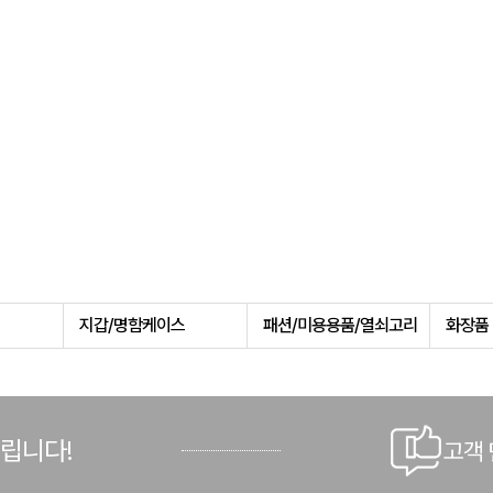
지갑/명함케이스
패션/미용용품/열쇠고리
화장품
드립니다!
고객