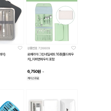
상품번호
726609
레이)
로페리아 그린네일세트 16종(폴드파우
치)_지퍼면파우치 포함
6,750
원
~
케이스무료