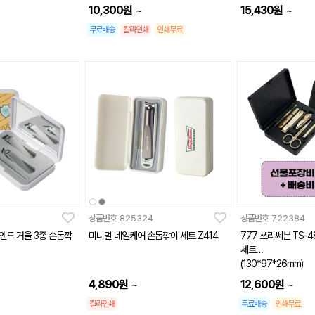
10,300
원
15,430
원
~
~
무료배송
칼라인쇄
인쇄무료
상품번호
825324
상품번호
722384
엔드 거울 3종 손톱깍
미니멀 네일케어 손톱깎이 세트 Z414
777 쓰리쎄븐 TS-
세트
(130*97*26mm)
4,890
원
12,600
원
~
~
칼라인쇄
무료배송
인쇄무료