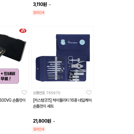
3,110
원
~
칼라인쇄
상품번호
755970
4800VG 손톱깎이
[커스텀굿즈] 하이퀄리티 16종 네일케어
손톱깎이 세트
21,800
원
~
칼라인쇄