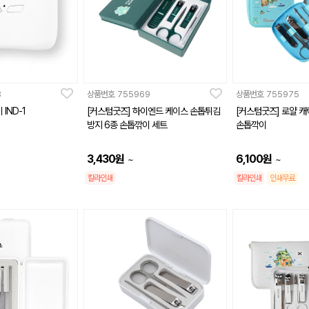
8
상품번호
755969
상품번호
755975
IND-1
[커스텀굿즈] 하이엔드 케이스 손톱튀김
[커스텀굿즈] 로얄 캐
방지 6종 손톱깎이 세트
손톱깍이
3,430
원
6,100
원
~
~
칼라인쇄
칼라인쇄
인쇄무료