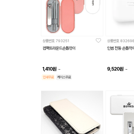
상품번호
793251
상품번호
83269
컴팩트라운드손톱깎이
인썸 전동 손톱깍이 
1,410
원
9,520
원
~
~
인쇄무료
케이스무료