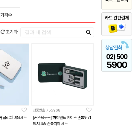
은가격순
카드 간편결제
초기화
상담전화
02) 500
5900
상품번호
755968
어 클리퍼 미용세트
[커스텀굿즈] 하이엔드 케이스 손톱튀김
방지 4종 손톱깎이 세트