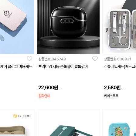
상품번호
845749
상품번호
600931
일케어 클리퍼 미용세트
프리미엄 자동 손톱깎이 발톱깎이
심플네일세트(매트그
22,600
원
2,580
원
~
~
칼라인쇄
케이스무료