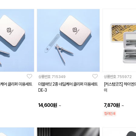
상품번호
715349
상품번호
755972
일케어 클리퍼 미용세트
더블에잇 2종 네일케어 클리퍼 미용세트
[커스텀굿즈] 하이엔드
DE-3
이
14,600
원
7,870
원
~
~
칼라인쇄