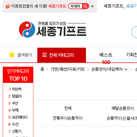
×
세종기프트,
공공기
기프트인포
의 새 이름!
세종기프트
자세히
베스트
기획
전체 카테고리
즐겨찾기
100
홈
가방/패션/미용/키링
손톱깎이/네일케어
인기카테고리
TOP 10
1
에코백
2
텀블러
3
우산
전체
메탈손톱깎이
4
부채
5
보조배터리
전통무늬손톱깍이
손톱깍이선물세
6
수건
7
선풍기