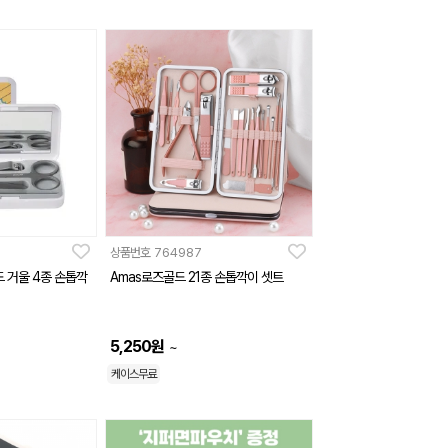
상품번호
764987
 거울 4종 손톱깍
Amas로즈골드 21종 손톱깍이 셋트
5,250
원
~
케이스무료