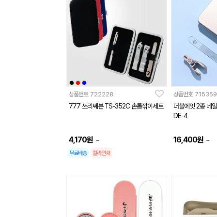
상품번호
722228
상품번호
715359
777 쓰리쎄븐 TS-352C 손톱깎이세트
더블에잇 2종 네
DE-4
4,170
원
16,400
원
~
~
무료배송
칼라인쇄