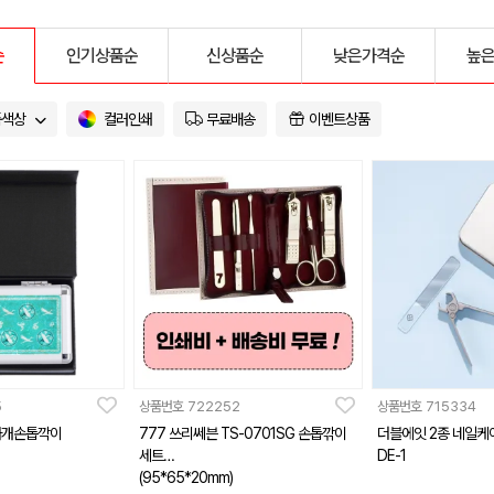
순
인기상품순
신상품순
낮은가격순
높
품색상
컬러인쇄
무료배송
이벤트상품
5
상품번호
722252
상품번호
715334
자개손톱깍이
777 쓰리쎄븐 TS-0701SG 손톱깎이
더블에잇 2종 네일케
세트
DE-1
(95*65*20mm)