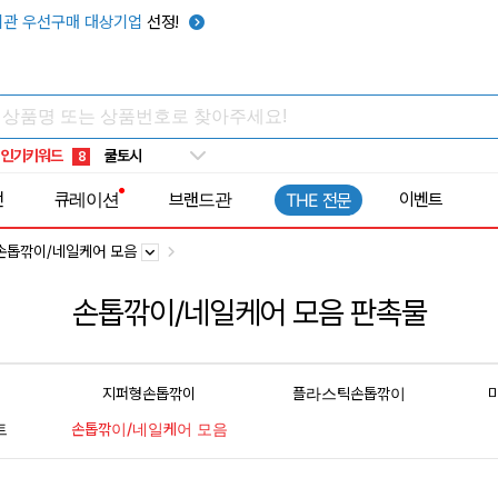
관 우선구매 대상기업
선정!
키캡
5
우산
6
텀블러
7
쿨토시
8
인기키워드
넥쿨러
9
타포린가방
10
전
큐레이션
브랜드관
이벤트
THE 전문
선풍기
1
손톱깎이/네일케어 모음
손톱깎이/네일케어 모음 판촉물
지퍼형손톱깎이
플라스틱손톱깎이
트
손톱깎이/네일케어 모음