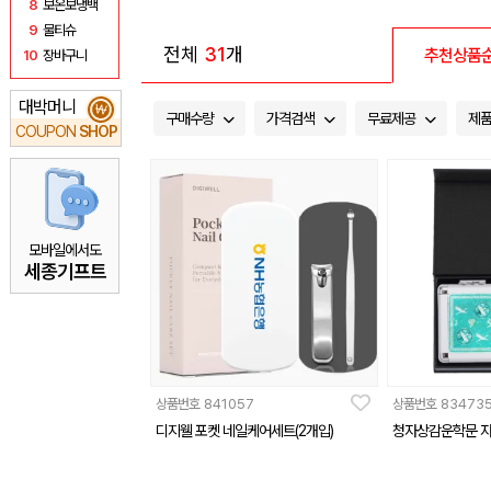
8
보온보냉백
9
물티슈
전체
31
개
추천상품
10
장바구니
대박머니
₩
구매수량
가격검색
무료제공
제
COUPON
SHOP
모바일에서도
세종기프트
상품번호
841057
상품번호
83473
디지웰 포켓 네일케어세트(2개입)
청자상감운학문 