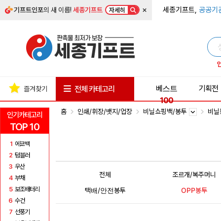
×
세종기프트,
공공기
기프트인포
의 새 이름!
세종기프트
자세히
베스트
기획전
전체 카테고리
즐겨찾기
100
홈
인쇄/휘장/뱃지/업장
비닐쇼핑백/봉투
비닐
인기카테고리
TOP 10
1
에코백
2
텀블러
3
우산
전체
조르개/복주머니
4
부채
5
보조배터리
택배/안전봉투
OPP봉투
6
수건
7
선풍기