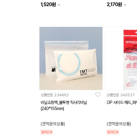
1,520
원
2,170
원
~
~
상품번호
234862
상품번호
340537
비닐쇼핑백_불투명 직사각비닐
OP 사이드 해드_
(240*155mm)
(견적문의상품)
(견적문의상품)
칼라인쇄
칼라인쇄