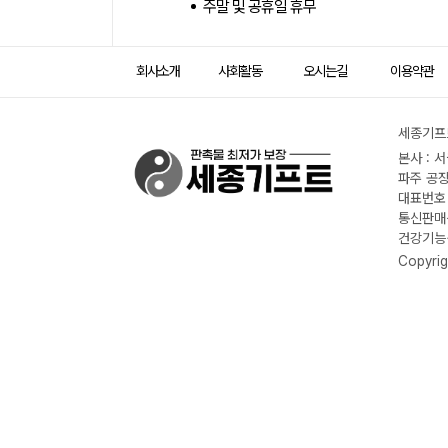
주말 및 공휴일 휴무
회사소개
사회활동
오시는길
이용약관
세종기프트
본사 : 
파주 공장
대표번호 :
통신판매신
건강기능식
Copyrig