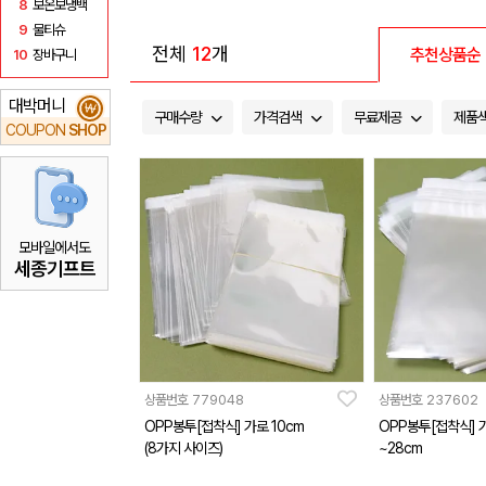
8
보온보냉백
9
물티슈
전체
12
개
추천상품순
10
장바구니
대박머니
₩
구매수량
가격검색
무료제공
제품
COUPON
SHOP
모바일에서도
세종기프트
상품번호
779048
상품번호
237602
OPP봉투[접착식] 가로 10cm
OPP봉투[접착식] 가
(8가지 사이즈)
~28cm