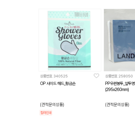
상품번호
340525
상품번호
258050
OP 사이드 해드_황금손
PP우편봉투_앞투명
(295x260mm)
(견적문의상품)
(견적문의상품)
칼라인쇄