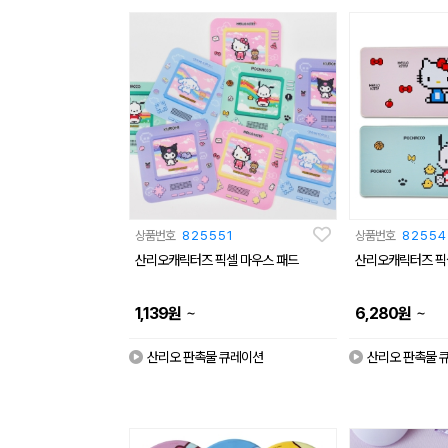
상품번호
825551
상품번호
82554
산리오캐릭터즈 픽셀 마우스 패드
산리오캐릭터즈 픽
~
~
1,139
원
6,280
원
산리오 판촉물 큐레이션
산리오 판촉물 