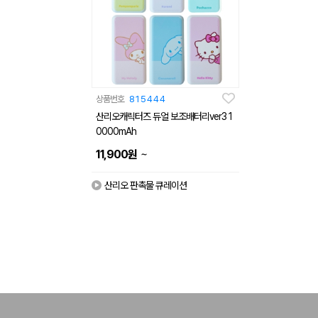
상품번호
815444
산리오캐릭터즈 듀얼 보조배터리ver3 1
0000mAh
~
11,900
원
산리오 판촉물 큐레이션