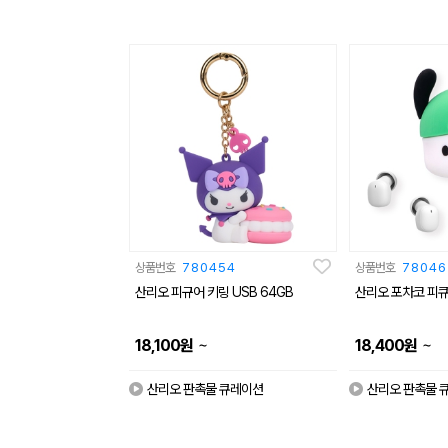
상품번호
780454
상품번호
78046
산리오 피규어 키링 USB 64GB
산리오 포차코 피
~
~
18,100
원
18,400
원
산리오 판촉물 큐레이션
산리오 판촉물 