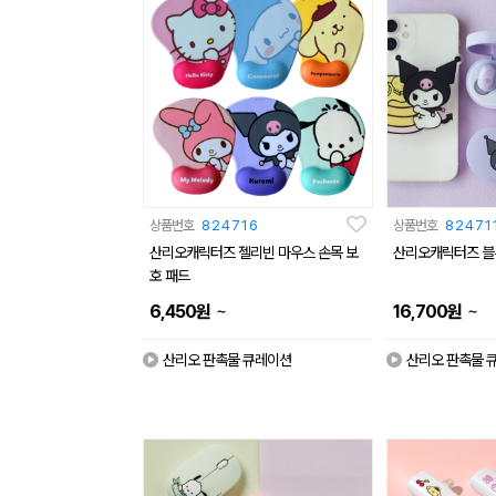
상품번호
824716
상품번호
82471
산리오캐릭터즈 젤리빈 마우스 손목 보
산리오캐릭터즈 블
호 패드
~
~
6,450
원
16,700
원
산리오 판촉물 큐레이션
산리오 판촉물 