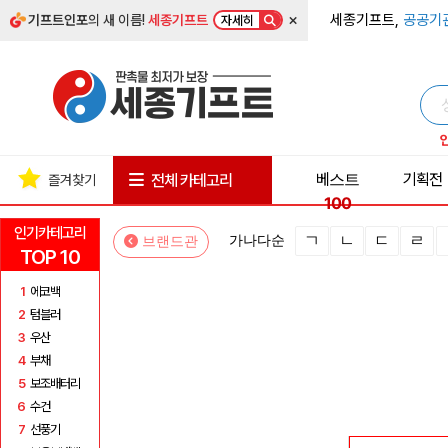
×
세종기프트,
공공기
기프트인포
의 새 이름!
세종기프트
자세히
베스트
기획전
전체 카테고리
즐겨찾기
100
인기카테고리
ㄱ
ㄴ
ㄷ
ㄹ
가나다순
브랜드관
TOP 10
1
에코백
2
텀블러
3
우산
4
부채
5
보조배터리
6
수건
7
선풍기