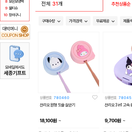
8
보온보냉백
전체
31
개
추천상품순
9
물티슈
10
장바구니
구매수량
가격검색
무료제공
제품
대박머니
₩
COUPON
SHOP
모바일에서도
세종기프트
상품번호
780460
상품번호
78045
산리오 원형 칫솔 살균기
산리오 3 in1 고
~
~
18,100
원
9,700
원