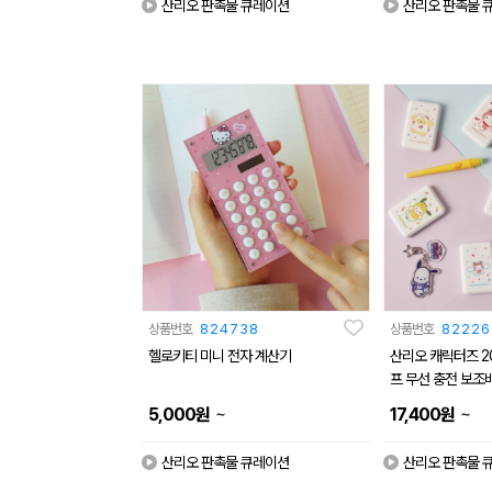
산리오 판촉물 큐레이션
산리오 판촉물 
상품번호
824738
상품번호
82226
헬로키티 미니 전자 계산기
산리오 캐릭터즈 2
프 무선 충전 보조
~
~
5,000
원
17,400
원
산리오 판촉물 큐레이션
산리오 판촉물 