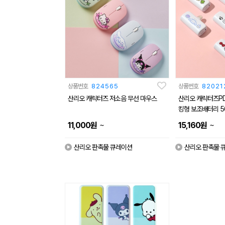
상품번호
824565
상품번호
82021
산리오 캐릭터즈 저소음 무선 마우스
산리오 캐릭터즈PD
킹형 보조배터리 5
~
~
11,000
원
15,160
원
산리오 판촉물 큐레이션
산리오 판촉물 