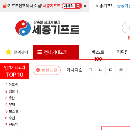
×
세종기프트,
공공기
기프트인포
의 새 이름!
세종기프트
자세히
베스트
기획전
전체 카테고리
즐겨찾기
100
인기카테고리
ㄱ
ㄴ
ㄷ
ㄹ
가나다순
브랜드관
TOP 10
1
에코백
2
텀블러
3
우산
4
부채
5
보조배터리
6
수건
7
선풍기