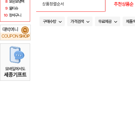
8
보온보냉백
추천상품순
상품정렬순서
9
물티슈
10
장바구니
구매수량
가격검색
무료제공
제품
대박머니
₩
COUPON
SHOP
모바일에서도
세종기프트