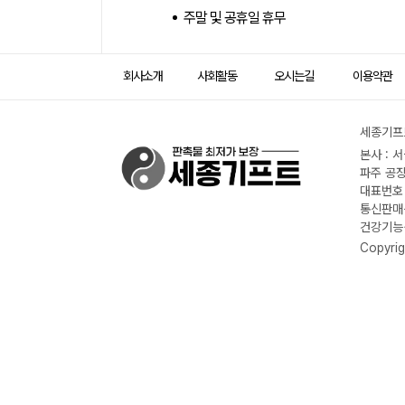
주말 및 공휴일 휴무
회사소개
사회활동
오시는길
이용약관
세종기프트
본사 : 
파주 공장
대표번호 :
통신판매신
건강기능식
Copyrig