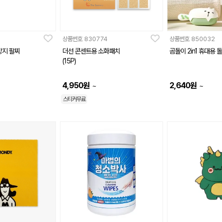
상품번호
830774
상품번호
850032
방지 팔찌
더선 콘센트용 소화패치
곰돌이 2in1 휴대용
(15P)
4,950
원
2,640
원
~
~
스티커무료