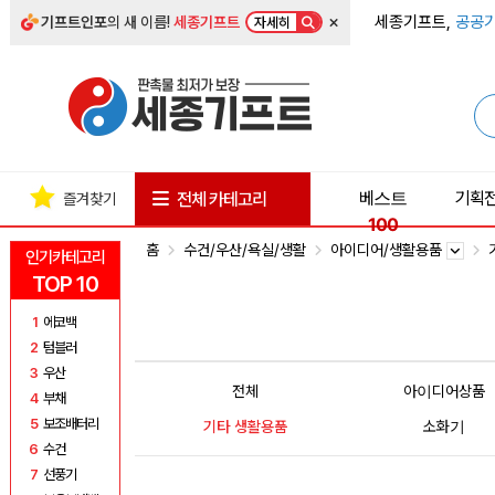
×
세종기프트,
공공기
기프트인포
의 새 이름!
세종기프트
자세히
베스트
기획
전체 카테고리
즐겨찾기
100
홈
수건/우산/욕실/생활
아이디어/생활용품
인기카테고리
TOP 10
1
에코백
2
텀블러
3
우산
전체
아이디어상품
4
부채
5
보조배터리
기타 생활용품
소화기
6
수건
7
선풍기