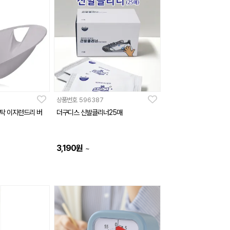
상품번호
596387
탁 이지런드리 버
더구디스 신발클리너25매
3,190
원
~