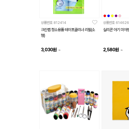
상품번호
812414
상품번호
614626
크린랩 청소용품 테이프클리너 리필(소
실리콘 아기 미아
형)
3,030
원
2,580
원
~
~