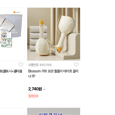
상품번호
840396
호(쿨토시+쿨타올
Blossom 거위 모양 돌돌이 테이프 클리
너 1P
2,740
원
~
칼라인쇄