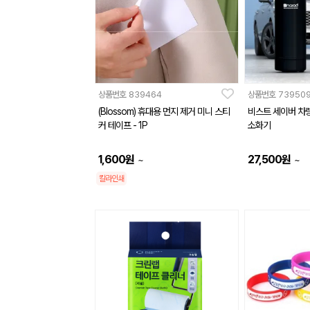
상품번호
839464
상품번호
73950
(Blossom) 휴대용 먼지 제거 미니 스티
비스트 세이버 차량
커 테이프 - 1P
소화기
1,600
원
27,500
원
~
~
칼라인쇄