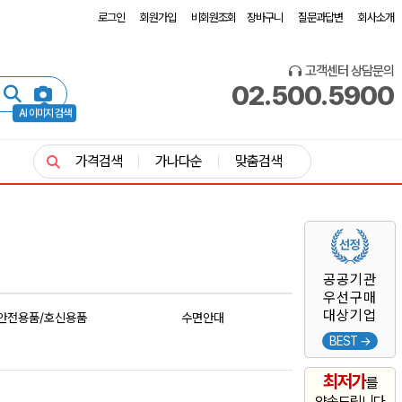
로그인
회원가입
비회원조회
장바구니
질문과답변
회사소개
고객센터 상담문의
02.500.5900
AI 이미지 검색
가격검색
가나다순
맞춤검색
공공기관
우선구매
대상기업
안전용품/호신용품
수면안대
BEST →
최저가
를
약속드립니다