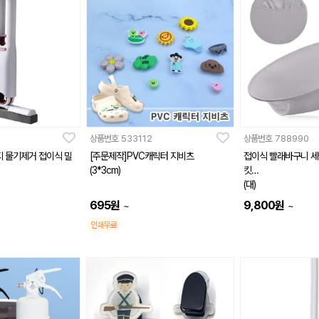
상품번호
533112
상품번호
788990
지 물기제거 접이식 밀
[주문제작]PVC캐릭터 지비츠
접이식 빨래바구니 세
(3*3cm)
킷
(대)
695
원
9,800
원
~
~
인쇄무료