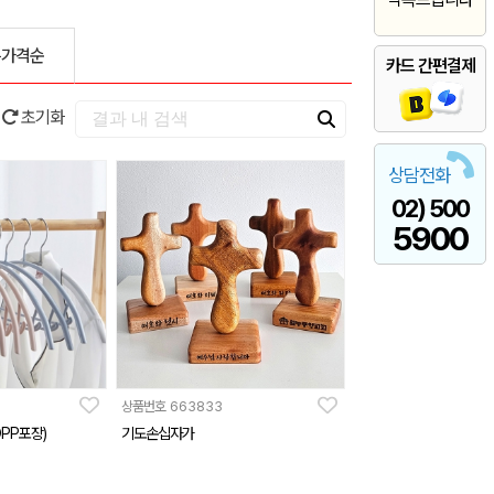
은가격순
카드 간편결제
초기화
상담전화
02) 500
5900
상품번호
663833
PP포장)
기도손십자가