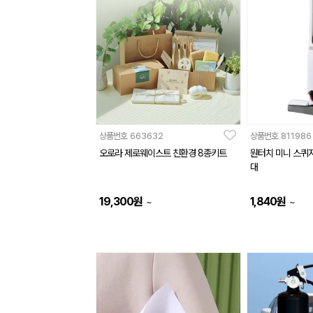
상품번호
663632
상품번호
811986
오로라 제로웨이스트 친환경 8종키트
원터치 미니 스퀴
대
19,300
원
1,840
원
~
~