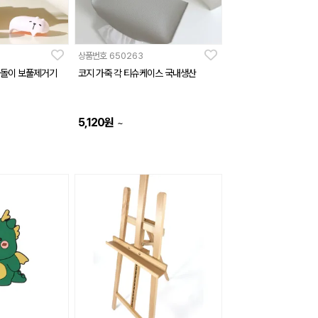
상품번호
650263
 돌돌이 보풀제거기
코지 가죽 각 티슈케이스 국내생산
5,120
원
~