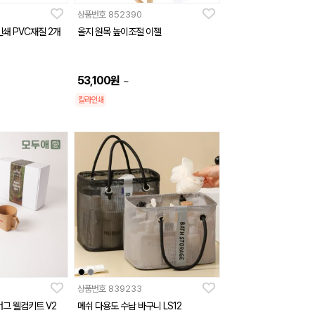
상품번호
852390
쇄 PVC재질 2개
올지 원목 높이조절 이젤
53,100
원
~
칼라인쇄
상품번호
839233
머그 웰컴키트 V2
메쉬 다용도 수납 바구니 LS12