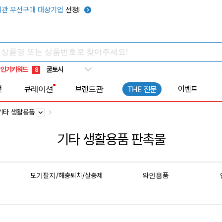
관 우선구매 대상기업
선정!
키캡
5
우산
6
텀블러
7
쿨토시
8
인기키워드
넥쿨러
9
타포린가방
10
전
큐레이션
브랜드관
이벤트
THE 전문
선풍기
1
기타 생활용품
기타 생활용품 판촉물
모기팔지/해충퇴치/살충제
와인용품