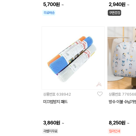
5,700
원
2,940
원
~
~
무료배송
쿠폰증정
상품번호
638942
상품번호
77656
미끄럼방지 패드
방수 이불 수납가
3,860
원
8,250
원
~
~
라벨지무료
칼라인쇄