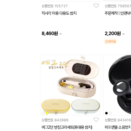
상품번호
155737
상품번호
75856
직사각 미용 다용도 쌈지
주문제작 | 안경닦이 
8,460
원
2,200
원
~
~
인쇄무료
상품번호
842888
상품번호
843416
에그2단 반짇고리세트(휴대용 쌈지)
위드앤올 소음방지