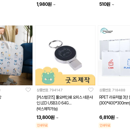
1,980
원
510
원
~
~
8
상품번호
794147
상품번호
718488
방
[커스텀굿즈] 풀오버인쇄 오피스 네온사
RPET 리유저블 3단
인 LED USB3.0 64G
(300*400*300mm
(박스제작가능)
13,800
원
6,810
원
~
~
인쇄무료
인쇄무료