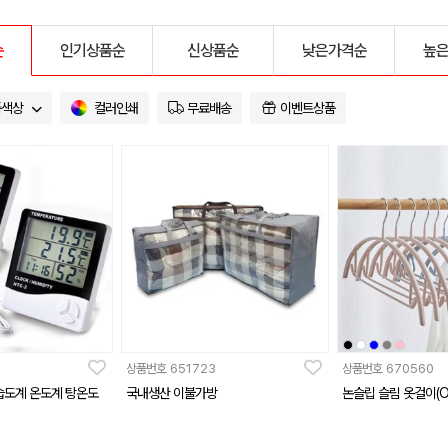
순
인기상품순
신상품순
낮은가격순
높
품색상
컬러인쇄
무료배송
이벤트상품
상품번호
651723
상품번호
670560
습도계 온도계 탕온도
국내생산 이불가방
논슬립 슬림 옷걸이(O