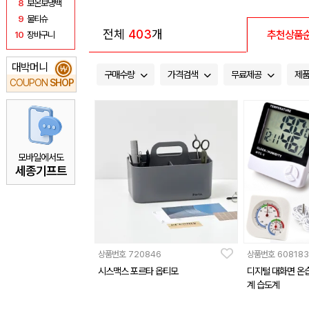
8
보온보냉백
9
물티슈
전체
403
개
추천상품
10
장바구니
대박머니
₩
구매수량
가격검색
무료제공
제
COUPON
SHOP
모바일에서도
세종기프트
상품번호
720846
상품번호
608183
시스맥스 포르타 옵티모
디지털 대화면 온
계 습도계