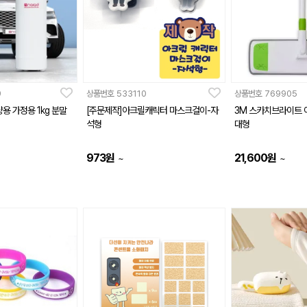
9
상품번호
533110
상품번호
769905
용 가정용 1kg 분말
[주문제작]아크릴캐릭터 마스크걸이-자
3M 스카치브라이트 
석형
대형
973
원
21,600
원
~
~