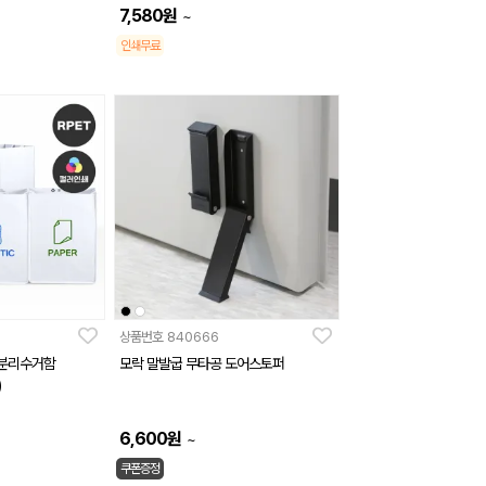
7,580
원
~
인쇄무료
상품번호
840666
 분리수거함
모락 말발굽 무타공 도어스토퍼
)
6,600
원
~
쿠폰증정