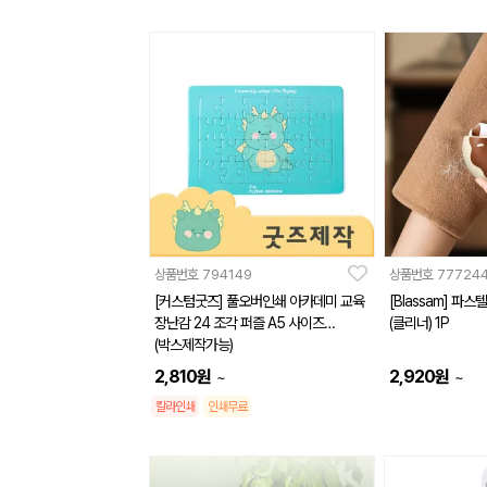
상품번호
794149
상품번호
77724
[커스텀굿즈] 풀오버인쇄 아카데미 교육
[Blassam] 파
장난감 24 조각 퍼즐 A5 사이즈
(클리너) 1P
(박스제작가능)
2,810
원
2,920
원
~
~
칼라인쇄
인쇄무료