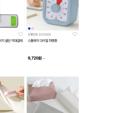
상품번호
825888
이지 클린 막대걸레
스톱워치 다이얼 자명종
9,720
원
~