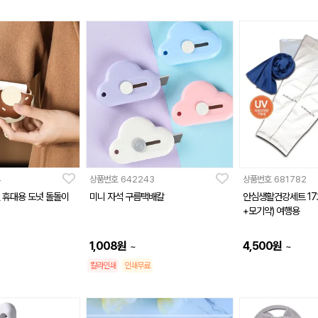
4
상품번호
642243
상품번호
681782
스텔 휴대용 도넛 돌돌이
미니 자석 구름택배칼
안심생활건강세트 17
+모기약) 여행용
1,008
원
4,500
원
~
~
칼라인쇄
인쇄무료