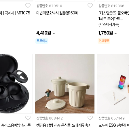
7
상품번호
679510
상품번호
812366
| 극세사 | MF1075
마법의청소박사 원통형150매
[커스텀굿즈] 풀오버인
1세트 도어가드
(박스제작가능)
4,410
원
1,750
원
~
~
무료배송
인쇄무료
상품번호
608442
상품번호
657449
 층간소음예방 실리콘
캠핑용 캠핑 진공 음식물 쓰레기통 휴지
모두애 ESG 친환경 