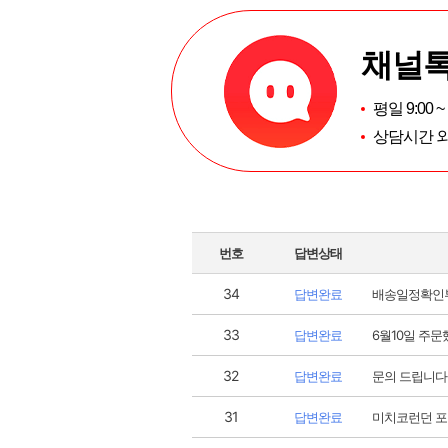
채널톡
평일 9:00 
상담시간 외
번호
답변상태
34
답변완료
배송일정확인
33
답변완료
6월10일 주
32
답변완료
문의 드립니다
31
답변완료
미치코런던 포말