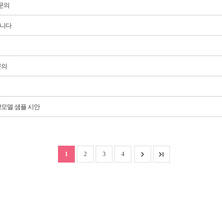
문의
립니다
문의
당모델 샘플 시안
1
2
3
4