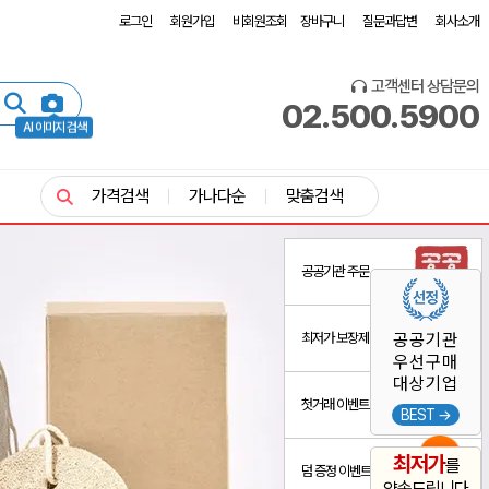
로그인
회원가입
비회원조회
장바구니
질문과답변
회사소개
고객센터 상담문의
02.500.5900
AI 이미지 검색
가격검색
가나다순
맞춤검색
공공기관 주문
최저가 보장제
공공기관
우선구매
대상기업
첫거래 이벤트
BEST →
최저가
를
덤 증정 이벤트
약속드립니다