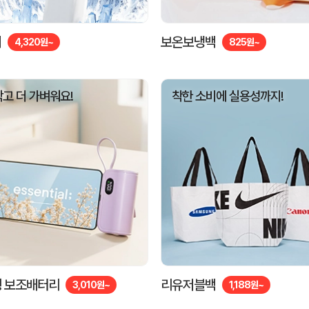
기
보온보냉백
4,320원~
825원~
작고 더 가벼워요!
착한 소비에 실용성까지!
 보조배터리
리유저블백
3,010원~
1,188원~