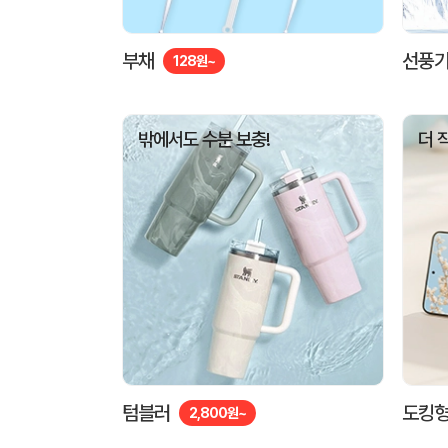
부채
선풍
128원~
밖에서도 수분 보충!
더 
텀블러
도킹형
2,800원~