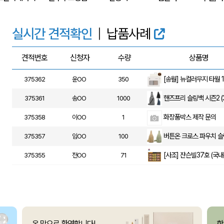
375366
정OO
200
375364
울OO
120
실시간 견적확인
|
납품사례
상품제안(웰컴키트제작)
375363
이OO
30
견적번호
신청자
수량
상품명
375362
윤OO
350
375361
송OO
1000
화장품박스 제작 문의
375358
이OO
1
375357
임OO
100
375355
전OO
71
[주문제작] 에코백 맞춤
375354
방OO
1
375353
이OO
100
375351
유OO
100
사각니들펜(0.7)
375350
이OO
500
온 맘으로 환영합니다!
함