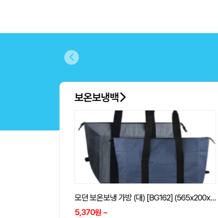
선풍기
인사이디 탁상용 BLDC 자연풍 미니 선풍기 무선 저소음 스탠드 선풍기 ISF-100
8,950
~
원