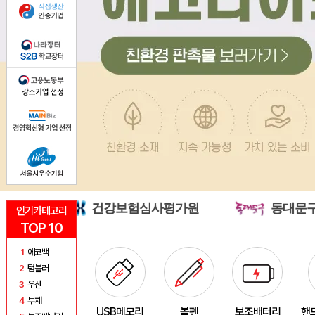
건강보험심사평가원
동대문구청
인기카테고리
TOP 10
1
에코백
2
텀블러
3
우산
4
부채
USB메모리
볼펜
보조배터리
핸