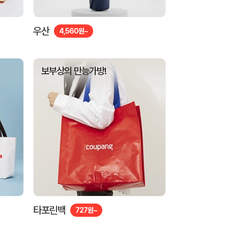
우산
4,560원~
보부상의 만능가방!
타포린백
727원~