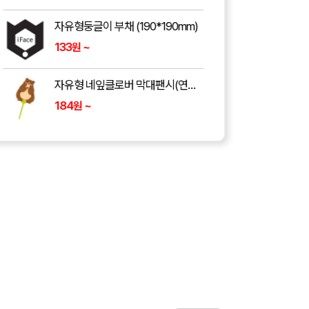
생활더봄 쿨링 넥쿨러 스카프 6color
7,800
~
원
쿨넥밴드 쿨넥튜브 쿨목밴드 아이스 넥밴드 넥쿨러 아이스쿨링
5,920
~
원