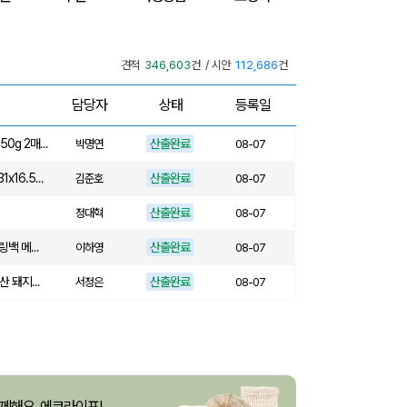
산출완료
[친환경인증] R-PET 고밀도 리유저블백 (검정내피/170g)(S~XL)
김보경
08-07
산출완료
쓰리웨이 캔버스 크로스백 (330x40x380mm)
이유빈
08-07
견적
346,603
건 / 시안
112,686
건
산출완료
서민석
08-07
담당자
상태
등록일
산출완료
[송월] 뉴컬러무지 타월 150g 2매세트 (쇼핑백포함)
박명연
08-07
산출완료
핸즈프리 슬링백 시즌2 (31x16.5x6.5cm)
김준호
08-07
산출완료
정대혁
08-07
산출완료
버튼온 크로스 파우치 슬링백 메신저백 Z763
이하영
08-07
산출완료
[사조] 쟌슨빌37호 (국내산 돼지고기100%) / 명절 선물세트
서정은
08-07
 제작 서비스
산출완료
김현민
08-07
산출완료
라벨 메쉬 파우치 [PH200] (230x185mm)
장은지
08-07
산출완료
5단 6K 솔리드 스퀘어 파우치 UV 양우산
윤송은
08-07
산출완료
이정원
08-07
께해요, 에코라이프!