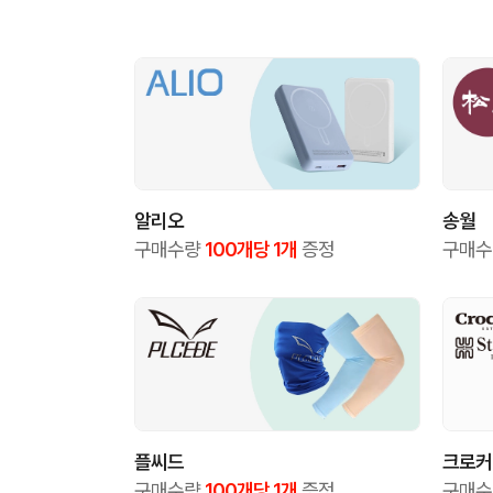
알리오
송월
구매수량
100개당 1개
증정
구매
플씨드
크로커
구매수량
100개당 1개
증정
구매