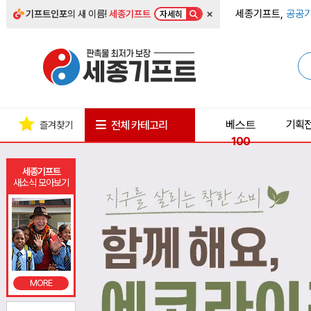
×
세종기프트,
공공기
기프트인포
의 새 이름!
세종기프트
자세히
베스트
기획
전체 카테고리
즐겨찾기
100
세종기프트
새소식 모아보기
MORE