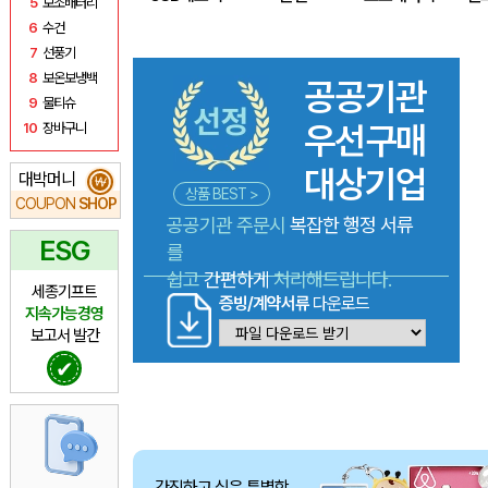
5
보조배터리
6
수건
7
선풍기
8
보온보냉백
공공기관
9
물티슈
우선구매
10
장바구니
대상기업
대박머니
₩
상품 BEST >
COUPON
SHOP
공공기관 주문시
복잡한 행정 서류
ESG
를
쉽고
간편하게
처리해드립니다.
세종기프트
증빙/계약서류
다운로드
지속가능경영
보고서 발간
✔
간직하고 싶은 특별함