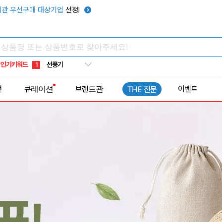
텀블러
7
관 우선구매 대상기업
선정!
쿨토시
8
넥쿨러
9
타포린가방
10
인기키워드
선풍기
1
전
큐레이션
브랜드관
이벤트
THE 전문