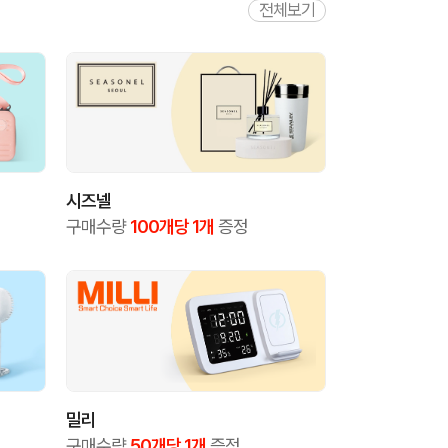
전체보기
시즈넬
구매수량
100개당 1개
증정
밀리
구매수량
50개당 1개
증정