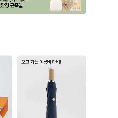
친환경 판촉물
산출완료
브리온 아이스큐브 2세대 여름 아이스 넥밴드 쿨러
이성원
08-07
스 L호
산출완료
서정은
08-07
3종 1P
산출완료
이하영
08-07
 제작 서비스
산출완료
박명연
08-07
산출완료
반달팬시자루부채(원형) (150Ø,160Ø,170Ø,180Ø,190Ø)
이성원
08-07
산출완료
원형 팬시 (2컬러) 부채 (150∅~190∅)
이성원
08-07
오고 가는 여름비 대비!
인보우)
접수중
김현민
08-08
접수중
스탠다드 에코백 (350x100x370mm)
장은지
08-07
산출완료
[친환경인증] R-PET 고밀도 리유저블백 (검정내피/170g)(S~XL)
김보경
08-07
산출완료
쓰리웨이 캔버스 크로스백 (330x40x380mm)
이유빈
08-07
산출완료
서민석
08-07