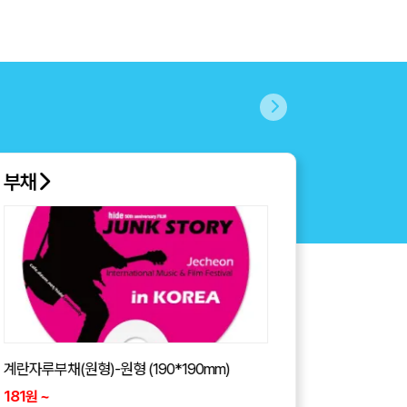
넥쿨러
아이스 넥밴드 목도리 넥쿨러
3,890
~
원