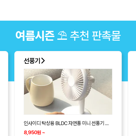
여름시즌
⛱ 추천 판촉물
부채
계란자루부채(원형)-원형 (190*190mm)
181
~
원