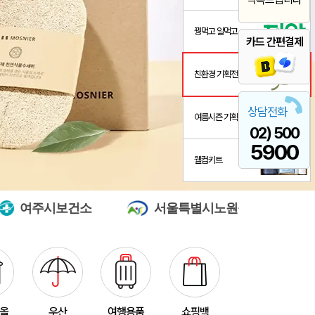
꿩먹고 알먹고
카드 간편결제
친환경 기획전
상담전화
여름시즌 기획전
02) 500
스 L호
산출완료
서정은
08-07
5900
웰컴키트
3종 1P
산출완료
이하영
08-07
 제작 서비스
산출완료
박명연
08-07
건소
서울특별시노원구시설관리공단
경
산출완료
반달팬시자루부채(원형) (150Ø,160Ø,170Ø,180Ø,190Ø)
이성원
08-07
산출완료
원형 팬시 (2컬러) 부채 (150∅~190∅)
이성원
08-07
인보우)
접수중
김현민
08-08
접수중
스탠다드 에코백 (350x100x370mm)
장은지
08-07
타올
우산
여행용품
쇼핑백