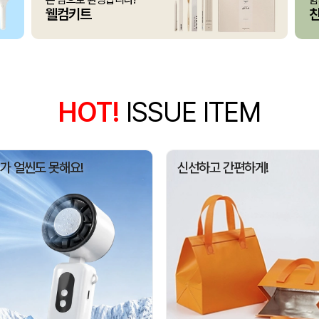
웰컴키트
375349
채OO
110
[26년 설]CJ 스마트초이
375348
전OO
71
접이식 장바구니 포켓가방 
375347
김OO
300
[주문제작] 에코백 맞춤
375346
담OO
200
HOT!
ISSUE ITEM
375345
노OO
1200
375344
노OO
1200
가 얼씬도 못해요!
신선하고 간편하게!
입체형떡메모_(도자기레
375371
이OO
1
375367
이OO
100
375366
정OO
200
375364
울OO
120
상품제안(웰컴키트제작)
375363
이OO
30