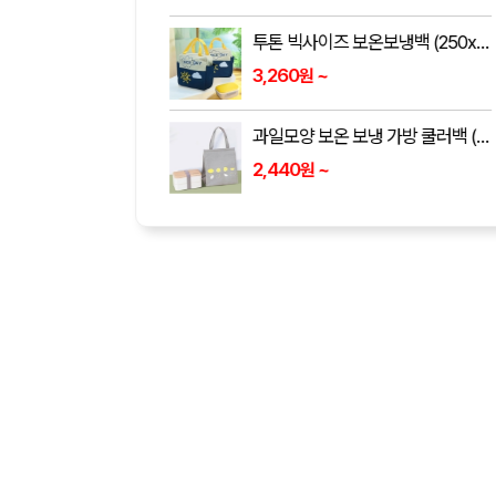
하이온 12cm 65g 초소형 타이니 몬스터 휴대용 선풍기 H14
5,150
~
원
이노젠 아이쿨러 8S 거치대 겸용 휴대용 선풍기 INOZEN i-cooler 8S
6,350
~
원