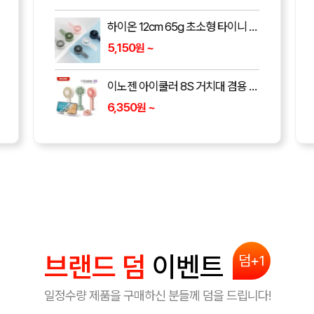
자유형둥글이 부채 (190*190mm)
133
~
원
자유형 네잎클로버 막대팬시(연두) 부채 (190파이)
184
~
원
브랜드 덤
이벤트
덤+1
일정수량 제품을 구매하신 분들께 덤을 드립니다!