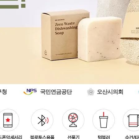
[26년 설]CJ 스마트초이
375348
전OO
71
접이식 장바구니 포켓가방 
375347
김OO
300
[주문제작] 에코백 맞춤
375346
담OO
200
국민연금공단
오산시의회
여주시보
375345
노OO
1200
375344
노OO
1200
입체형떡메모_(도자기레
375371
이OO
1
375367
이OO
100
드폰악세서리
블루투스용품
선풍기
텀블러
수건/