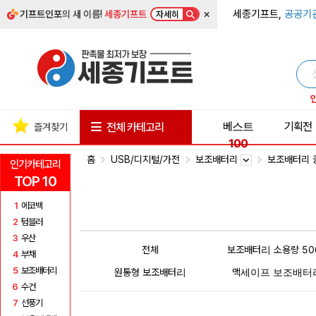
×
세종기프트,
공공기
기프트인포
의 새 이름!
세종기프트
자세히
베스트
기획전
전체 카테고리
즐겨찾기
100
홈
USB/디지털/가전
보조배터리
보조배터리 
인기카테고리
TOP 10
1
에코백
2
텀블러
3
우산
전체
보조배터리 소용량 50
4
부채
5
보조배터리
원통형 보조배터리
맥세이프 보조배터
6
수건
7
선풍기