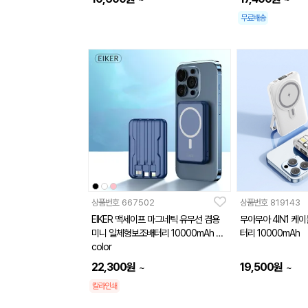
무료배송
상품번호
667502
상품번호
819143
EIKER 맥세이프 마그네틱 유무선 겸용
무아무아 4IN1 케
미니 일체형보조배터리 10000mAh 4
터리 10000mAh
color
22,300
원
19,500
원
~
~
칼라인쇄