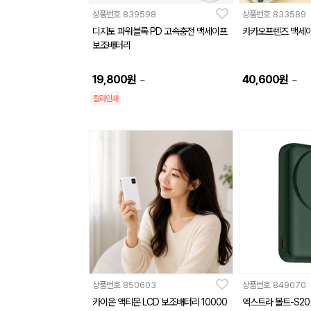
상품번호
839598
상품번호
833589
디지토 파워블록 PD 고속충전 맥세이프
카카오프렌즈 맥세이
보조배터리
19,800
원
40,600
원
~
~
칼라인쇄
상품번호
850603
상품번호
849070
카이온 액티몬 LCD 보조배터리 10000
엑스트라 볼트-S2