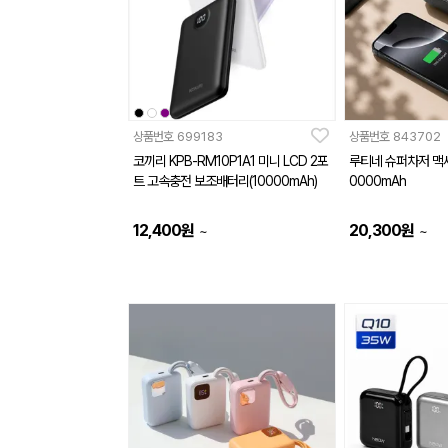
상품번호
699183
상품번호
843702
코끼리 KPB-RM10P1A1 미니 LCD 2포
루티네 슈퍼차저 맥
트 고속충전 보조배터리(10000mAh)
0000mAh
12,400
원
20,300
원
~
~