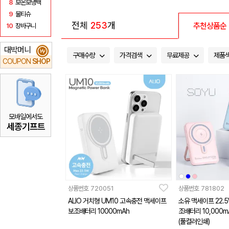
8
보온보냉백
9
물티슈
전체
253
개
추천상품순
10
장바구니
대박머니
₩
구매수량
가격검색
무료제공
제품
COUPON
SHOP
모바일에서도
세종기프트
상품번호
720051
상품번호
781802
ALIO 거치형 UM10 고속충전 맥세이프
소유 맥세이프 22.
보조배터리 10000mAh
조배터리 10,000m
(풀컬러인쇄)