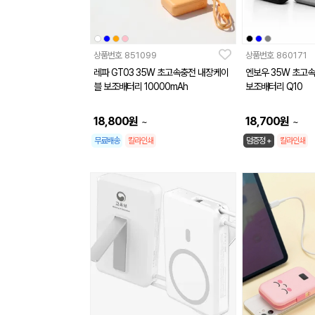
상품번호
851099
상품번호
860171
레파 GT03 35W 초고속충전 내장케이
엔보우 35W 초고속
블 보조배터리 10000mAh
보조배터리 Q10
18,800
원
18,700
원
~
~
무료배송
칼라인쇄
덤증정 +
칼라인쇄