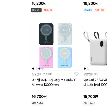
15,200
원
19,800
원
~
~
덤증정 +
칼라인쇄
무료배송
칼라인쇄
상품번호
714181
상품번호
800500
맥스틸 맥세이프용 무선 보조배터리 G
아이리버 22.5W 4
M-Mvolt 10000mAh
니 보조배터리 100
16,700
원
15,700
원
~
~
케이스무료
케이스무료