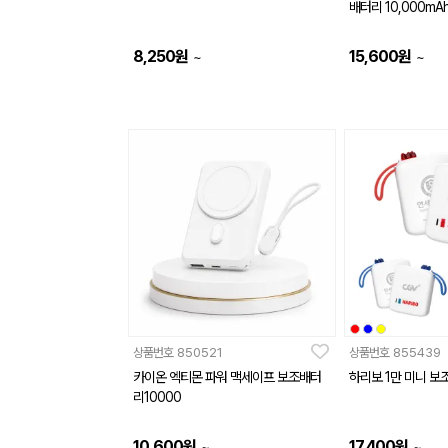
배터리 10,000mA
8,250
원
15,600
원
~
~
상품번호
850521
상품번호
855439
카이온 엑티몬 파워 맥세이프 보조배터
하리보 1만 미니 보
리10000
10,600
원
17,400
원
~
~