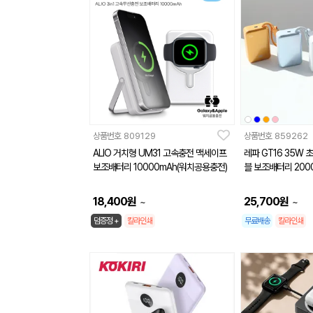
상품번호
809129
상품번호
859262
ALIO 거치형 UM31 고속충전 맥세이프
레파 GT16 35W
보조배터리 10000mAh(워치공용충전)
블 보조배터리 200
18,400
원
25,700
원
~
~
덤증정 +
칼라인쇄
무료배송
칼라인쇄