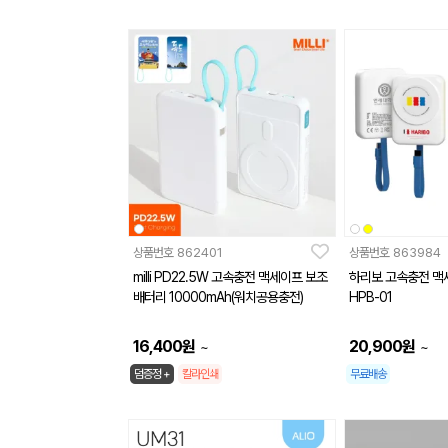
상품번호
862401
상품번호
863984
milli PD22.5W 고속충전 맥세이프 보조
하리보 고속충전 맥
배터리 10000mAh(워치공용충전)
HPB-01
16,400
원
20,900
원
~
~
덤증정 +
칼라인쇄
무료배송