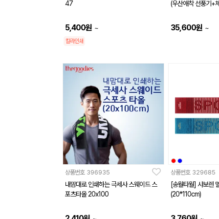
47
(우산애착 선풍기+체
5,400
원
35,600
원
~
~
칼라인쇄
상품번호
396935
상품번호
329685
내맘대로 인쇄하는 극세사 스웨이드 스
[송월타월] 샤보렌 
포츠타올 20x100
(20*110cm)
2,410
원
3,760
원
~
~