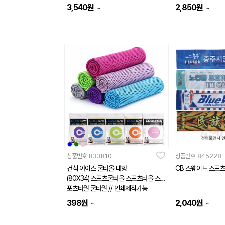
3,540
원
2,850
원
~
~
상품번호
833810
상품번호
845228
건식 아이스 쿨타올 대형
CB 스웨이드 스포
(80X34) 스포츠쿨타올 스포츠타올 스
포츠타월 쿨타월 // 인쇄제작가능
398
원
2,040
원
~
~