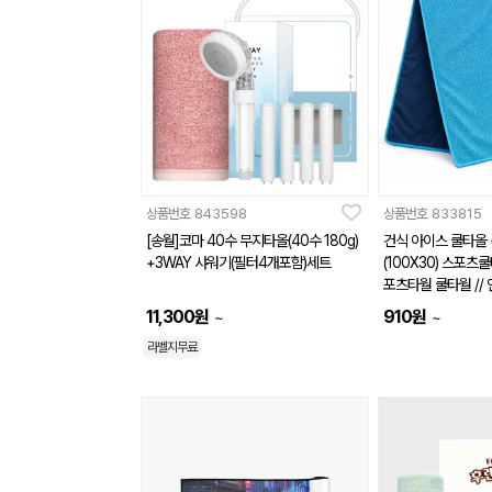
상품번호
843598
상품번호
833815
[송월]코마 40수 무지타올(40수 180g)
건식 아이스 쿨타올
+3WAY 샤워기(필터4개포함)세트
(100X30) 스포
포츠타월 쿨타월 //
11,300
원
910
원
~
~
라벨지무료