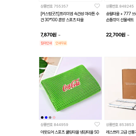
상품번호
755357
상품번호
848245
[커스텀굿즈]프리미엄 속건성 마라톤 수
송월타올 + 777 쓰
건 30*100 혼방 스포츠 타올
손톱깎이 선물세트
7,870
원
22,700
원
~
~
칼라인쇄
인쇄무료
상품번호
844959
상품번호
853853
아웃도어 스포츠 쿨링타올 냉감타올 S0
레스쁘리 고급 선풍