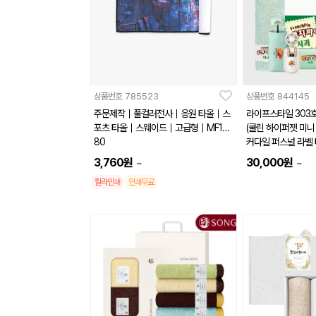
상품번호
785523
상품번호
844145
주문제작｜풀컬러전사｜응원 타올｜스
라이프스타일 303
포츠 타올｜스웨이드｜고급형｜MF14
(쿨린 하이퍼젯 미니
80
커다일 퍼스널 라벨 
암막 양우산)
3,760
원
30,000
원
~
~
칼라인쇄
인쇄무료