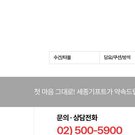
수건/타올
담요/쿠션/방석
첫 마음 그대로! 세종기프트가 약속드
문의 · 상담전화
02) 500-5900