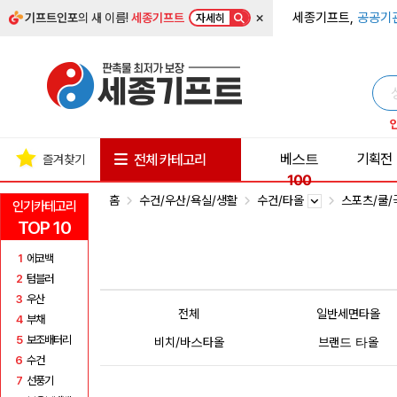
×
세종기프트,
공공기
기프트인포
의 새 이름!
세종기프트
자세히
베스트
기획전
전체 카테고리
즐겨찾기
100
홈
수건/우산/욕실/생활
수건/타올
스포츠/쿨
인기카테고리
TOP 10
1
에코백
2
텀블러
3
우산
전체
일반세면타올
4
부채
5
보조배터리
비치/바스타올
브랜드 타올
6
수건
7
선풍기