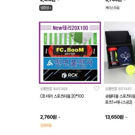
덤증정 +
케이스무료
상품번호
845366
상품번호
601441
CB 테리 스포츠타올 20*100
송월타올 스포츠타올
포츠1+테니스공2)
2,760
원
13,650
원
~
~
인쇄무료