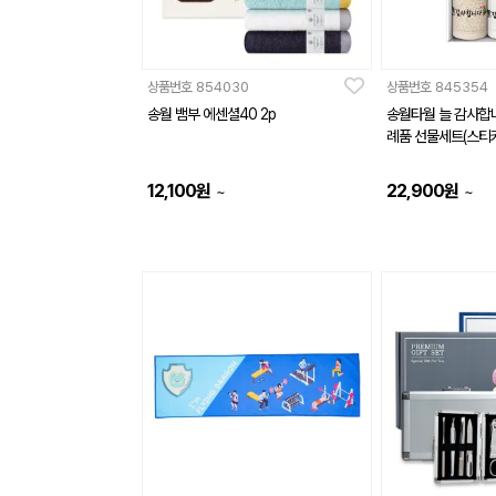
상품번호
854030
상품번호
845354
송월 뱀부 에센셜40 2p
송월타월 늘 감사합니
례품 선물세트(스티커
12,100
원
22,900
원
~
~