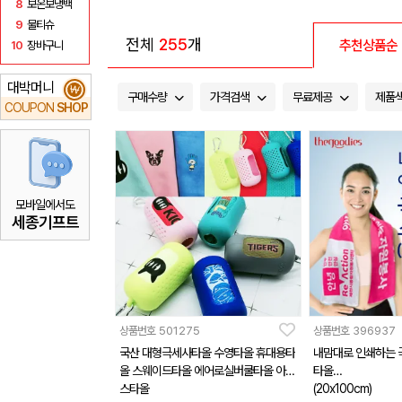
8
보온보냉백
9
물티슈
전체
255
개
추천상품순
10
장바구니
대박머니
₩
구매수량
가격검색
무료제공
제품
COUPON
SHOP
모바일에서도
세종기프트
상품번호
501275
상품번호
396937
국산 대형극세사타올 수영타올 휴대용타
내맘대로 인쇄하는 
올 스웨이드타올 에어로실버쿨타올 아이
타올
스타올
(20x100cm)